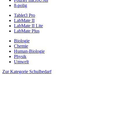
Fourier microUSB
8-polig
Tablet3 Pro
LabMate II
LabMate II Lite
LabMate Plus
Biologie
Chemie
Human-Biologie
Physik
Umwelt
Zur Kategorie Schulbedarf