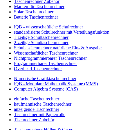
Taschenrechner Zubehör
Marken für Taschenrechner
Solar Taschenrechner
Batterie Taschenrechner
IQB - wissenschaftliche Schulrechner
standardisierte Schulrechner mit Verteilungsfunktion
1-zeilige Schultaschenrechner
2-zeilige Schultaschenrechner
Schultaschenrechner natürliche Ein- & Ausgabe
Wissenschaftlicher Taschenrechner
Nichtprogrammierbarer Taschenrechner
Programmierbarer Taschenrechner
Overhead Taschenrechner
Numerische Grafiktaschenrechner
IQB - Modulare Mathematik Systeme (MMS)
Computer Algebra Systeme (CAS)
einfache Taschenrechner
kaufmännische Taschenrechner
anzeigende Tischrechner
Tischrechner mit Papierrolle
Tischrechner Zubehör
Taschenrechner Hüllen & Cases