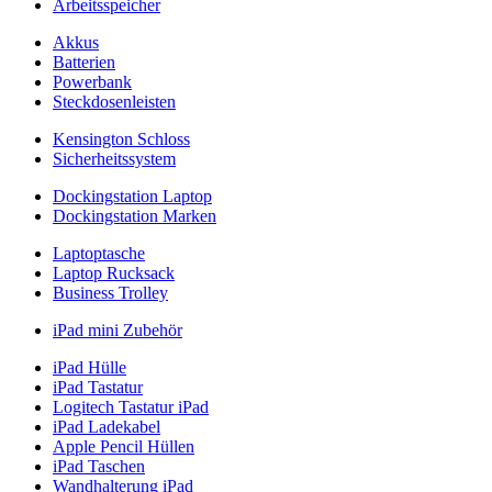
Arbeitsspeicher
Akkus
Batterien
Powerbank
Steckdosenleisten
Kensington Schloss
Sicherheitssystem
Dockingstation Laptop
Dockingstation Marken
Laptoptasche
Laptop Rucksack
Business Trolley
iPad mini Zubehör
iPad Hülle
iPad Tastatur
Logitech Tastatur iPad
iPad Ladekabel
Apple Pencil Hüllen
iPad Taschen
Wandhalterung iPad