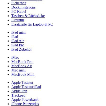
Sicherheit
Dockingstations
PC Kabel
Taschen & Rücksäcke
Literatur
Ersatzteile für Laptop & PC
iPad mini
iPad
iPad Air
iPad Pro
iPad Zubehör
iMac
MacBook Pro
MacBook Air
Mac mini
MacBook Mini
Apple Tastatur
Apple Tastatur iPad
Apple Pen
Trackpad
Apple Powerbank
iPhone Panzerglas