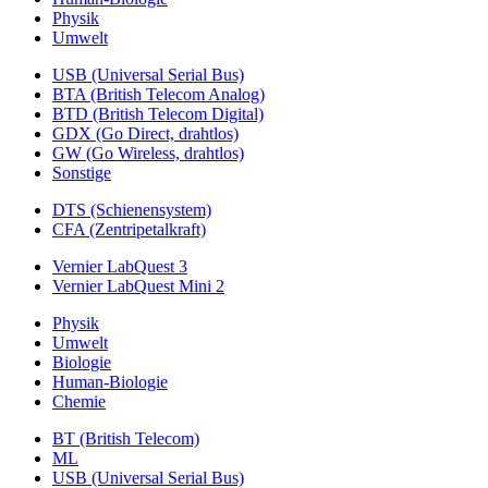
Physik
Umwelt
USB (Universal Serial Bus)
BTA (British Telecom Analog)
BTD (British Telecom Digital)
GDX (Go Direct, drahtlos)
GW (Go Wireless, drahtlos)
Sonstige
DTS (Schienensystem)
CFA (Zentripetalkraft)
Vernier LabQuest 3
Vernier LabQuest Mini 2
Physik
Umwelt
Biologie
Human-Biologie
Chemie
BT (British Telecom)
ML
USB (Universal Serial Bus)