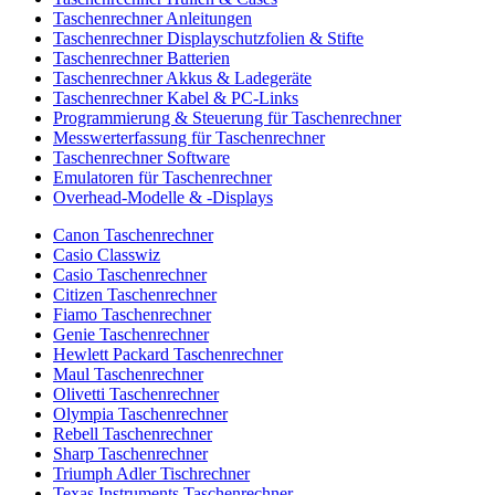
Taschenrechner Anleitungen
Taschenrechner Displayschutzfolien & Stifte
Taschenrechner Batterien
Taschenrechner Akkus & Ladegeräte
Taschenrechner Kabel & PC-Links
Programmierung & Steuerung für Taschenrechner
Messwerterfassung für Taschenrechner
Taschenrechner Software
Emulatoren für Taschenrechner
Overhead-Modelle & -Displays
Canon Taschenrechner
Casio Classwiz
Casio Taschenrechner
Citizen Taschenrechner
Fiamo Taschenrechner
Genie Taschenrechner
Hewlett Packard Taschenrechner
Maul Taschenrechner
Olivetti Taschenrechner
Olympia Taschenrechner
Rebell Taschenrechner
Sharp Taschenrechner
Triumph Adler Tischrechner
Texas Instruments Taschenrechner