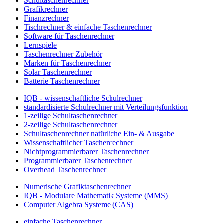
Schultaschenrechner
Grafikrechner
Finanzrechner
Tischrechner & einfache Taschenrechner
Software für Taschenrechner
Lernspiele
Taschenrechner Zubehör
Marken für Taschenrechner
Solar Taschenrechner
Batterie Taschenrechner
IQB - wissenschaftliche Schulrechner
standardisierte Schulrechner mit Verteilungsfunktion
1-zeilige Schultaschenrechner
2-zeilige Schultaschenrechner
Schultaschenrechner natürliche Ein- & Ausgabe
Wissenschaftlicher Taschenrechner
Nichtprogrammierbarer Taschenrechner
Programmierbarer Taschenrechner
Overhead Taschenrechner
Numerische Grafiktaschenrechner
IQB - Modulare Mathematik Systeme (MMS)
Computer Algebra Systeme (CAS)
einfache Taschenrechner