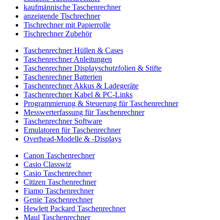
kaufmännische Taschenrechner
anzeigende Tischrechner
Tischrechner mit Papierrolle
Tischrechner Zubehör
Taschenrechner Hüllen & Cases
Taschenrechner Anleitungen
Taschenrechner Displayschutzfolien & Stifte
Taschenrechner Batterien
Taschenrechner Akkus & Ladegeräte
Taschenrechner Kabel & PC-Links
Programmierung & Steuerung für Taschenrechner
Messwerterfassung für Taschenrechner
Taschenrechner Software
Emulatoren für Taschenrechner
Overhead-Modelle & -Displays
Canon Taschenrechner
Casio Classwiz
Casio Taschenrechner
Citizen Taschenrechner
Fiamo Taschenrechner
Genie Taschenrechner
Hewlett Packard Taschenrechner
Maul Taschenrechner