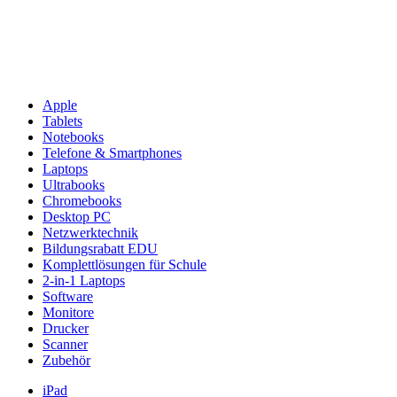
Apple
Tablets
Notebooks
Telefone & Smartphones
Laptops
Ultrabooks
Chromebooks
Desktop PC
Netzwerktechnik
Bildungsrabatt EDU
Komplettlösungen für Schule
2-in-1 Laptops
Software
Monitore
Drucker
Scanner
Zubehör
iPad