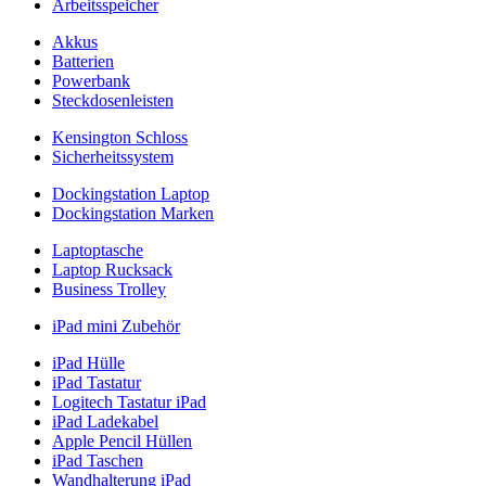
Arbeitsspeicher
Akkus
Batterien
Powerbank
Steckdosenleisten
Kensington Schloss
Sicherheitssystem
Dockingstation Laptop
Dockingstation Marken
Laptoptasche
Laptop Rucksack
Business Trolley
iPad mini Zubehör
iPad Hülle
iPad Tastatur
Logitech Tastatur iPad
iPad Ladekabel
Apple Pencil Hüllen
iPad Taschen
Wandhalterung iPad