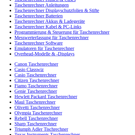
Taschenrechner Anleitungen
Taschenrechner Displayschutzfolien & Stifte
Taschenrechner Batterien
Taschenrechner Akkus & Ladegeräte
Taschenrechner Kabel & PC-Links
Programmierung & Steuerung für Taschenrechner
Messwerterfassung für Taschenrechner
Taschenrechner Software
Emulatoren für Taschenrechner
Overhead-Modelle & -Displays
Canon Taschenrechner
Casio Classwiz
Casio Taschenrechner
Citizen Taschenrechner
Fiamo Taschenrechner
Genie Taschenrechner
Hewlett Packard Taschenrechner
Maul Taschenrechner
Olivetti Taschenrechner
Olympia Taschenrechner
Rebell Taschenrechner
Sharp Taschenrechner
Triumph Adler Tischrechner
Texas Instruments Taschenrechner