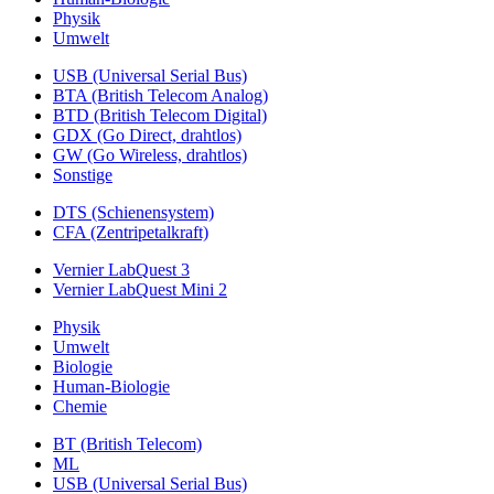
Physik
Umwelt
USB (Universal Serial Bus)
BTA (British Telecom Analog)
BTD (British Telecom Digital)
GDX (Go Direct, drahtlos)
GW (Go Wireless, drahtlos)
Sonstige
DTS (Schienensystem)
CFA (Zentripetalkraft)
Vernier LabQuest 3
Vernier LabQuest Mini 2
Physik
Umwelt
Biologie
Human-Biologie
Chemie
BT (British Telecom)
ML
USB (Universal Serial Bus)