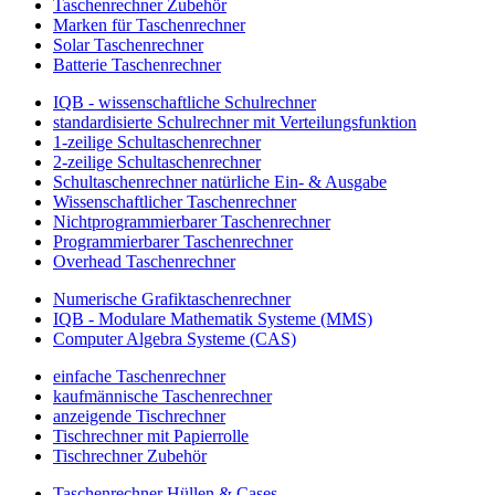
Taschenrechner Zubehör
Marken für Taschenrechner
Solar Taschenrechner
Batterie Taschenrechner
IQB - wissenschaftliche Schulrechner
standardisierte Schulrechner mit Verteilungsfunktion
1-zeilige Schultaschenrechner
2-zeilige Schultaschenrechner
Schultaschenrechner natürliche Ein- & Ausgabe
Wissenschaftlicher Taschenrechner
Nichtprogrammierbarer Taschenrechner
Programmierbarer Taschenrechner
Overhead Taschenrechner
Numerische Grafiktaschenrechner
IQB - Modulare Mathematik Systeme (MMS)
Computer Algebra Systeme (CAS)
einfache Taschenrechner
kaufmännische Taschenrechner
anzeigende Tischrechner
Tischrechner mit Papierrolle
Tischrechner Zubehör
Taschenrechner Hüllen & Cases