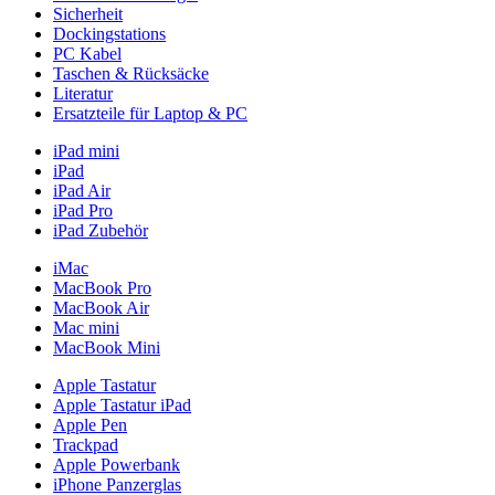
Sicherheit
Dockingstations
PC Kabel
Taschen & Rücksäcke
Literatur
Ersatzteile für Laptop & PC
iPad mini
iPad
iPad Air
iPad Pro
iPad Zubehör
iMac
MacBook Pro
MacBook Air
Mac mini
MacBook Mini
Apple Tastatur
Apple Tastatur iPad
Apple Pen
Trackpad
Apple Powerbank
iPhone Panzerglas