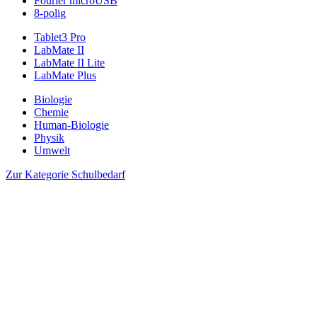
Fourier microUSB
8-polig
Tablet3 Pro
LabMate II
LabMate II Lite
LabMate Plus
Biologie
Chemie
Human-Biologie
Physik
Umwelt
Zur Kategorie Schulbedarf