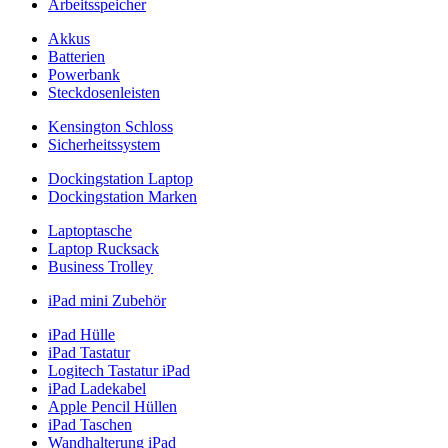
Arbeitsspeicher
Akkus
Batterien
Powerbank
Steckdosenleisten
Kensington Schloss
Sicherheitssystem
Dockingstation Laptop
Dockingstation Marken
Laptoptasche
Laptop Rucksack
Business Trolley
iPad mini Zubehör
iPad Hülle
iPad Tastatur
Logitech Tastatur iPad
iPad Ladekabel
Apple Pencil Hüllen
iPad Taschen
Wandhalterung iPad