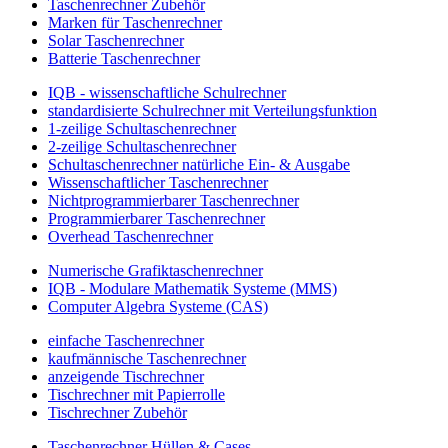
Taschenrechner Zubehör
Marken für Taschenrechner
Solar Taschenrechner
Batterie Taschenrechner
IQB - wissenschaftliche Schulrechner
standardisierte Schulrechner mit Verteilungsfunktion
1-zeilige Schultaschenrechner
2-zeilige Schultaschenrechner
Schultaschenrechner natürliche Ein- & Ausgabe
Wissenschaftlicher Taschenrechner
Nichtprogrammierbarer Taschenrechner
Programmierbarer Taschenrechner
Overhead Taschenrechner
Numerische Grafiktaschenrechner
IQB - Modulare Mathematik Systeme (MMS)
Computer Algebra Systeme (CAS)
einfache Taschenrechner
kaufmännische Taschenrechner
anzeigende Tischrechner
Tischrechner mit Papierrolle
Tischrechner Zubehör
Taschenrechner Hüllen & Cases