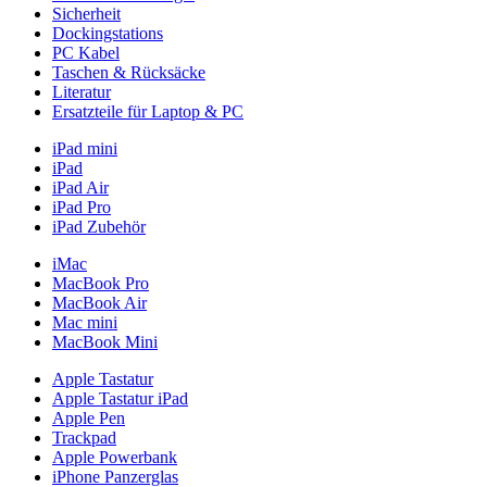
Sicherheit
Dockingstations
PC Kabel
Taschen & Rücksäcke
Literatur
Ersatzteile für Laptop & PC
iPad mini
iPad
iPad Air
iPad Pro
iPad Zubehör
iMac
MacBook Pro
MacBook Air
Mac mini
MacBook Mini
Apple Tastatur
Apple Tastatur iPad
Apple Pen
Trackpad
Apple Powerbank
iPhone Panzerglas