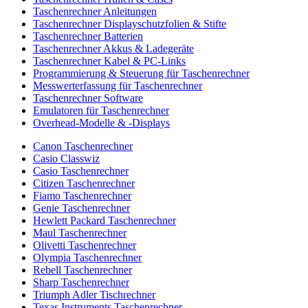
Taschenrechner Anleitungen
Taschenrechner Displayschutzfolien & Stifte
Taschenrechner Batterien
Taschenrechner Akkus & Ladegeräte
Taschenrechner Kabel & PC-Links
Programmierung & Steuerung für Taschenrechner
Messwerterfassung für Taschenrechner
Taschenrechner Software
Emulatoren für Taschenrechner
Overhead-Modelle & -Displays
Canon Taschenrechner
Casio Classwiz
Casio Taschenrechner
Citizen Taschenrechner
Fiamo Taschenrechner
Genie Taschenrechner
Hewlett Packard Taschenrechner
Maul Taschenrechner
Olivetti Taschenrechner
Olympia Taschenrechner
Rebell Taschenrechner
Sharp Taschenrechner
Triumph Adler Tischrechner
Texas Instruments Taschenrechner