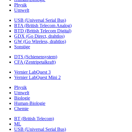
Physik
Umwelt
USB (Universal Serial Bus)
BTA (British Telecom Analog)
BTD (British Telecom Digital)
GDX (Go Direct, drahtlos)
GW (Go Wireless, drahtlos)
Sonstige
DTS (Schienensystem)
CFA (Zentripetalkraft)
Vernier LabQuest 3
Vernier LabQuest Mini 2
Physik
Umwelt
Biologie
Human-Biologie
Chemie
BT (British Telecom)
ML
USB (Universal Serial Bus)