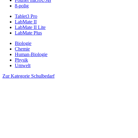
Fourier microUSB
8-polig
Tablet3 Pro
LabMate II
LabMate II Lite
LabMate Plus
Biologie
Chemie
Human-Biologie
Physik
Umwelt
Zur Kategorie Schulbedarf