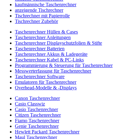
kaufmännische Taschenrechner
anzeigende Tischrechner
Tischrechner mit Papierrolle
Tischrechner Zubehör
Taschenrechner Hüllen & Cases
Taschenrechner Anleitungen
Taschenrechner Displayschutzfolien & Stifte
Taschenrechner Batterien
Taschenrechner Akkus & Ladegeräte
Taschenrechner Kabel & PC-Links
Programmierung & Steuerung für Taschenrechner
Messwerterfassung für Taschenrechner
Taschenrechner Software
Emulatoren für Taschenrechner
Overhead-Modelle & -Displays
Canon Taschenrechner
Casio Classwiz
Casio Taschenrechner
Citizen Taschenrechner
Fiamo Taschenrechner
Genie Taschenrechner
Hewlett Packard Taschenrechner
Maul Taschenrechner