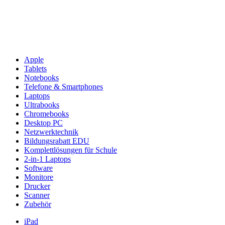
Apple
Tablets
Notebooks
Telefone & Smartphones
Laptops
Ultrabooks
Chromebooks
Desktop PC
Netzwerktechnik
Bildungsrabatt EDU
Komplettlösungen für Schule
2-in-1 Laptops
Software
Monitore
Drucker
Scanner
Zubehör
iPad