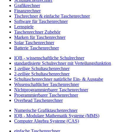
Schultaschenrechner
Grafikrechner
Finanzrechner
Tischrechner & einfache Taschenrechner
Software für Taschenrechner
Lernspiele
Taschenrechner Zubehör
Marken für Taschenrechner
Solar Taschenrechner
Batterie Taschenrechner
IQB - wissenschaftliche Schulrechner
standardisierte Schulrechner mit Verteilungsfunktion
1-zeilige Schultaschenrechner
2-zeilige Schultaschenrechner
Schultaschenrechner natürliche Ein- & Ausgabe
Wissenschaftlicher Taschenrechner
Nichtprogrammierbarer Taschenrechner
Programmierbarer Taschenrechner
Overhead Taschenrechner
Numerische Grafiktaschenrechner
IQB - Modulare Mathematik Systeme (MMS)
Computer Algebra Systeme (CAS)
einfache Taschenrechner