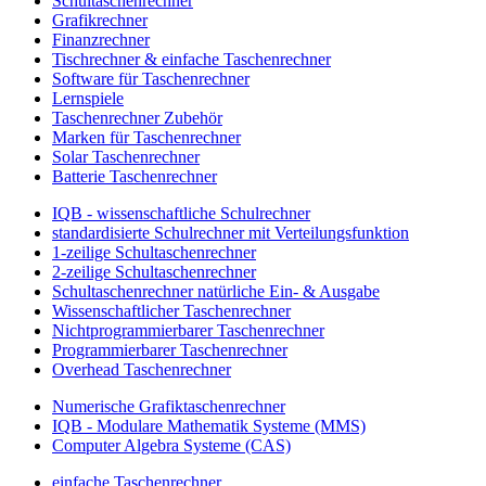
Schultaschenrechner
Grafikrechner
Finanzrechner
Tischrechner & einfache Taschenrechner
Software für Taschenrechner
Lernspiele
Taschenrechner Zubehör
Marken für Taschenrechner
Solar Taschenrechner
Batterie Taschenrechner
IQB - wissenschaftliche Schulrechner
standardisierte Schulrechner mit Verteilungsfunktion
1-zeilige Schultaschenrechner
2-zeilige Schultaschenrechner
Schultaschenrechner natürliche Ein- & Ausgabe
Wissenschaftlicher Taschenrechner
Nichtprogrammierbarer Taschenrechner
Programmierbarer Taschenrechner
Overhead Taschenrechner
Numerische Grafiktaschenrechner
IQB - Modulare Mathematik Systeme (MMS)
Computer Algebra Systeme (CAS)
einfache Taschenrechner