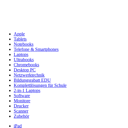
Apple
Tablets
Notebooks
Telefone & Smartphones
Laptops
Ultrabooks
Chromebooks
Desktop PC
Netzwerktechnik
Bildungsrabatt EDU
Komplettlösungen für Schule
2-in-1 Laptops
Software
Monitore
Drucker
Scanner
Zubehör
iPad