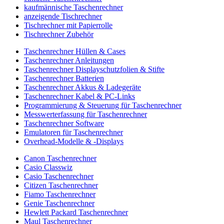
kaufmännische Taschenrechner
anzeigende Tischrechner
Tischrechner mit Papierrolle
Tischrechner Zubehör
Taschenrechner Hüllen & Cases
Taschenrechner Anleitungen
Taschenrechner Displayschutzfolien & Stifte
Taschenrechner Batterien
Taschenrechner Akkus & Ladegeräte
Taschenrechner Kabel & PC-Links
Programmierung & Steuerung für Taschenrechner
Messwerterfassung für Taschenrechner
Taschenrechner Software
Emulatoren für Taschenrechner
Overhead-Modelle & -Displays
Canon Taschenrechner
Casio Classwiz
Casio Taschenrechner
Citizen Taschenrechner
Fiamo Taschenrechner
Genie Taschenrechner
Hewlett Packard Taschenrechner
Maul Taschenrechner