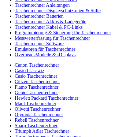
Taschenrechner Anleitungen
Taschenrechner Displayschutzfolien & Stifte
Taschenrechner Batterien
Taschenrechner Akkus & Ladegeräte
Taschenrechner Kabel & PC-Links
Programmierung & Steuerung für Taschenrechner
Messwerterfassung für Taschenrechner
Taschenrechner Software
Emulatoren für Taschenrechner
Overhead-Modelle & -Displays
Canon Taschenrechner
Casio Classwiz
Casio Taschenrechner
Citizen Taschenrechner
Fiamo Taschenrechner
Genie Taschenrechner
Hewlett Packard Taschenrechner
Maul Taschenrechner
Olivetti Taschenrechner
Olympia Taschenrechner
Rebell Taschenrechner
Sharp Taschenrechner
Triumph Adler Tischrechner
Texas Instruments Taschenrechner