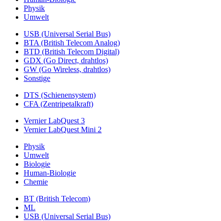
Physik
Umwelt
USB (Universal Serial Bus)
BTA (British Telecom Analog)
BTD (British Telecom Digital)
GDX (Go Direct, drahtlos)
GW (Go Wireless, drahtlos)
Sonstige
DTS (Schienensystem)
CFA (Zentripetalkraft)
Vernier LabQuest 3
Vernier LabQuest Mini 2
Physik
Umwelt
Biologie
Human-Biologie
Chemie
BT (British Telecom)
ML
USB (Universal Serial Bus)