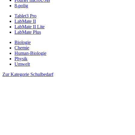
Fourier microUSB
8-polig
Tablet3 Pro
LabMate II
LabMate II Lite
LabMate Plus
Biologie
Chemie
Human-Biologie
Physik
Umwelt
Zur Kategorie Schulbedarf