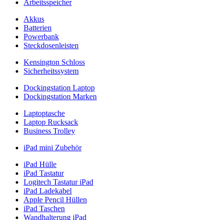
Arbeitsspeicher
Akkus
Batterien
Powerbank
Steckdosenleisten
Kensington Schloss
Sicherheitssystem
Dockingstation Laptop
Dockingstation Marken
Laptoptasche
Laptop Rucksack
Business Trolley
iPad mini Zubehör
iPad Hülle
iPad Tastatur
Logitech Tastatur iPad
iPad Ladekabel
Apple Pencil Hüllen
iPad Taschen
Wandhalterung iPad