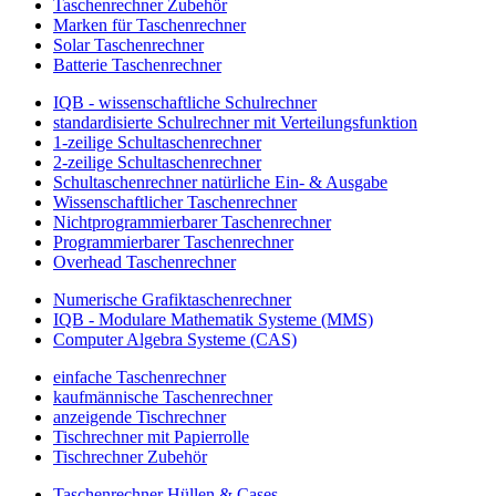
Taschenrechner Zubehör
Marken für Taschenrechner
Solar Taschenrechner
Batterie Taschenrechner
IQB - wissenschaftliche Schulrechner
standardisierte Schulrechner mit Verteilungsfunktion
1-zeilige Schultaschenrechner
2-zeilige Schultaschenrechner
Schultaschenrechner natürliche Ein- & Ausgabe
Wissenschaftlicher Taschenrechner
Nichtprogrammierbarer Taschenrechner
Programmierbarer Taschenrechner
Overhead Taschenrechner
Numerische Grafiktaschenrechner
IQB - Modulare Mathematik Systeme (MMS)
Computer Algebra Systeme (CAS)
einfache Taschenrechner
kaufmännische Taschenrechner
anzeigende Tischrechner
Tischrechner mit Papierrolle
Tischrechner Zubehör
Taschenrechner Hüllen & Cases