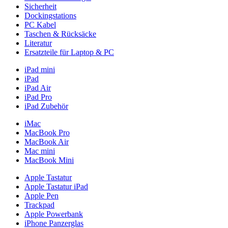
Sicherheit
Dockingstations
PC Kabel
Taschen & Rücksäcke
Literatur
Ersatzteile für Laptop & PC
iPad mini
iPad
iPad Air
iPad Pro
iPad Zubehör
iMac
MacBook Pro
MacBook Air
Mac mini
MacBook Mini
Apple Tastatur
Apple Tastatur iPad
Apple Pen
Trackpad
Apple Powerbank
iPhone Panzerglas