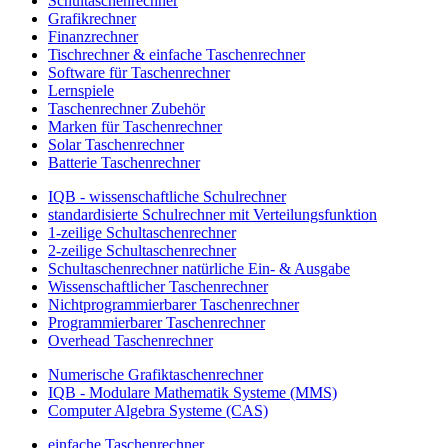
Schultaschenrechner
Grafikrechner
Finanzrechner
Tischrechner & einfache Taschenrechner
Software für Taschenrechner
Lernspiele
Taschenrechner Zubehör
Marken für Taschenrechner
Solar Taschenrechner
Batterie Taschenrechner
IQB - wissenschaftliche Schulrechner
standardisierte Schulrechner mit Verteilungsfunktion
1-zeilige Schultaschenrechner
2-zeilige Schultaschenrechner
Schultaschenrechner natürliche Ein- & Ausgabe
Wissenschaftlicher Taschenrechner
Nichtprogrammierbarer Taschenrechner
Programmierbarer Taschenrechner
Overhead Taschenrechner
Numerische Grafiktaschenrechner
IQB - Modulare Mathematik Systeme (MMS)
Computer Algebra Systeme (CAS)
einfache Taschenrechner