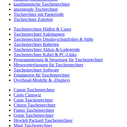
kaufmännische Taschenrechner
anzeigende Tischrechner
Tischrechner mit Papierrolle
Tischrechner Zubehör
Taschenrechner Hüllen & Cases
Taschenrechner Anleitungen
Taschenrechner Displayschutzfolien & Stifte
Taschenrechner Batterien
Taschenrechner Akkus & Ladegeräte
Taschenrechner Kabel & PC-Links
Programmierung & Steuerung für Taschenrechner
Messwerterfassung für Taschenrechner
Taschenrechner Software
Emulatoren für Taschenrechner
Overhead-Modelle & -Displays
Canon Taschenrechner
Casio Classwiz
Casio Taschenrechner
Citizen Taschenrechner
Fiamo Taschenrechner
Genie Taschenrechner
Hewlett Packard Taschenrechner
Maul Taschenrechner