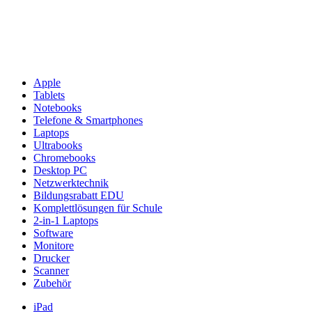
Apple
Tablets
Notebooks
Telefone & Smartphones
Laptops
Ultrabooks
Chromebooks
Desktop PC
Netzwerktechnik
Bildungsrabatt EDU
Komplettlösungen für Schule
2-in-1 Laptops
Software
Monitore
Drucker
Scanner
Zubehör
iPad