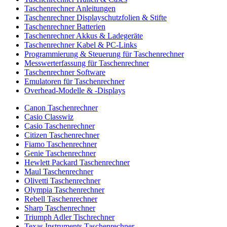
Taschenrechner Anleitungen
Taschenrechner Displayschutzfolien & Stifte
Taschenrechner Batterien
Taschenrechner Akkus & Ladegeräte
Taschenrechner Kabel & PC-Links
Programmierung & Steuerung für Taschenrechner
Messwerterfassung für Taschenrechner
Taschenrechner Software
Emulatoren für Taschenrechner
Overhead-Modelle & -Displays
Canon Taschenrechner
Casio Classwiz
Casio Taschenrechner
Citizen Taschenrechner
Fiamo Taschenrechner
Genie Taschenrechner
Hewlett Packard Taschenrechner
Maul Taschenrechner
Olivetti Taschenrechner
Olympia Taschenrechner
Rebell Taschenrechner
Sharp Taschenrechner
Triumph Adler Tischrechner
Texas Instruments Taschenrechner