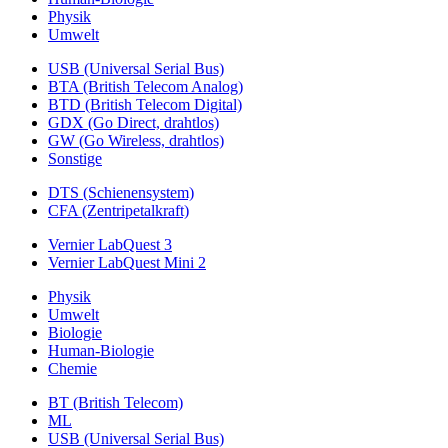
Physik
Umwelt
USB (Universal Serial Bus)
BTA (British Telecom Analog)
BTD (British Telecom Digital)
GDX (Go Direct, drahtlos)
GW (Go Wireless, drahtlos)
Sonstige
DTS (Schienensystem)
CFA (Zentripetalkraft)
Vernier LabQuest 3
Vernier LabQuest Mini 2
Physik
Umwelt
Biologie
Human-Biologie
Chemie
BT (British Telecom)
ML
USB (Universal Serial Bus)