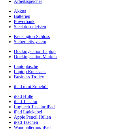
Arbeitsspeicher
Akkus
Batterien
Powerbank
Steckdosenleisten
Kensington Schloss
Sicherheitssystem
Dockingstation Laptop
Dockingstation Marken
Laptoptasche
Laptop Rucksack
Business Trolley
iPad mini Zubehör
iPad Hülle
iPad Tastatur
Logitech Tastatur iPad
iPad Ladekabel
Apple Pencil Hüllen
iPad Taschen
Wandhalterung iPad