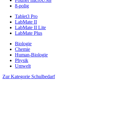
Fourier microUSB
8-polig
Tablet3 Pro
LabMate II
LabMate II Lite
LabMate Plus
Biologie
Chemie
Human-Biologie
Physik
Umwelt
Zur Kategorie Schulbedarf