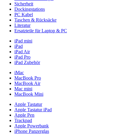
Sicherheit
Dockingstations
PC Kabel
Taschen & Rücksäcke
Literatur
Ersatzteile für Laptop & PC
iPad mini
iPad
iPad Air
iPad Pro
iPad Zubehör
iMac
MacBook Pro
MacBook Air
Mac mini
MacBook Mini
Apple Tastatur
Apple Tastatur iPad
Apple Pen
Trackpad
Apple Powerbank
iPhone Panzerglas