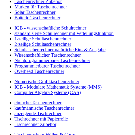
Taschenrechner Zubehör
Marken für Taschenrechner
Solar Taschenrechner
Batterie Taschenrechner
IQB - wissenschaftliche Schulrechner
standardisierte Schulrechner mit Verteilungsfunktion
1-zeilige Schultaschenrechner
2-zeilige Schultaschenrechner
Schultaschenrechner natürliche Ein- & Ausgabe
Wissenschaftlicher Taschenrechner
Nichtprogrammierbarer Taschenrechner
Programmierbarer Taschenrechner
Overhead Taschenrechner
Numerische Grafiktaschenrechner
IQB - Modulare Mathematik Systeme (MMS)
Computer Algebra Systeme (CAS)
einfache Taschenrechner
kaufmännische Taschenrechner
anzeigende Tischrechner
Tischrechner mit Papierrolle
Tischrechner Zubehör
Taschenrechner Hüllen & Cases