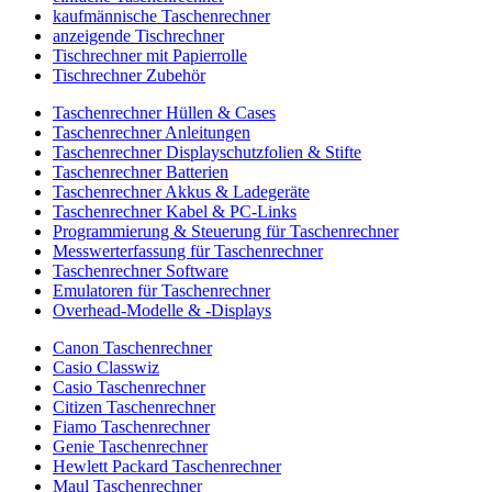
kaufmännische Taschenrechner
anzeigende Tischrechner
Tischrechner mit Papierrolle
Tischrechner Zubehör
Taschenrechner Hüllen & Cases
Taschenrechner Anleitungen
Taschenrechner Displayschutzfolien & Stifte
Taschenrechner Batterien
Taschenrechner Akkus & Ladegeräte
Taschenrechner Kabel & PC-Links
Programmierung & Steuerung für Taschenrechner
Messwerterfassung für Taschenrechner
Taschenrechner Software
Emulatoren für Taschenrechner
Overhead-Modelle & -Displays
Canon Taschenrechner
Casio Classwiz
Casio Taschenrechner
Citizen Taschenrechner
Fiamo Taschenrechner
Genie Taschenrechner
Hewlett Packard Taschenrechner
Maul Taschenrechner