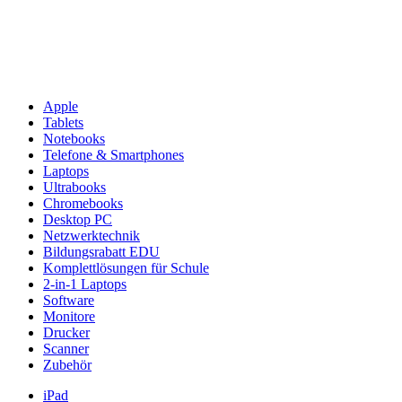
Apple
Tablets
Notebooks
Telefone & Smartphones
Laptops
Ultrabooks
Chromebooks
Desktop PC
Netzwerktechnik
Bildungsrabatt EDU
Komplettlösungen für Schule
2-in-1 Laptops
Software
Monitore
Drucker
Scanner
Zubehör
iPad