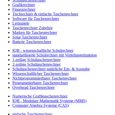
Schultaschenrechner
Grafikrechner
Finanzrechner
Tischrechner & einfache Taschenrechner
Software für Taschenrechner
Lernspiele
Taschenrechner Zubehör
Marken für Taschenrechner
Solar Taschenrechner
Batterie Taschenrechner
IQB - wissenschaftliche Schulrechner
standardisierte Schulrechner mit Verteilungsfunktion
1-zeilige Schultaschenrechner
2-zeilige Schultaschenrechner
Schultaschenrechner natürliche Ein- & Ausgabe
Wissenschaftlicher Taschenrechner
Nichtprogrammierbarer Taschenrechner
Programmierbarer Taschenrechner
Overhead Taschenrechner
Numerische Grafiktaschenrechner
IQB - Modulare Mathematik Systeme (MMS)
Computer Algebra Systeme (CAS)
einfache Taschenrechner