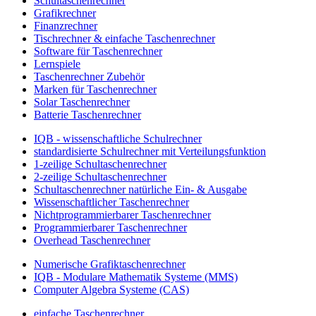
Schultaschenrechner
Grafikrechner
Finanzrechner
Tischrechner & einfache Taschenrechner
Software für Taschenrechner
Lernspiele
Taschenrechner Zubehör
Marken für Taschenrechner
Solar Taschenrechner
Batterie Taschenrechner
IQB - wissenschaftliche Schulrechner
standardisierte Schulrechner mit Verteilungsfunktion
1-zeilige Schultaschenrechner
2-zeilige Schultaschenrechner
Schultaschenrechner natürliche Ein- & Ausgabe
Wissenschaftlicher Taschenrechner
Nichtprogrammierbarer Taschenrechner
Programmierbarer Taschenrechner
Overhead Taschenrechner
Numerische Grafiktaschenrechner
IQB - Modulare Mathematik Systeme (MMS)
Computer Algebra Systeme (CAS)
einfache Taschenrechner