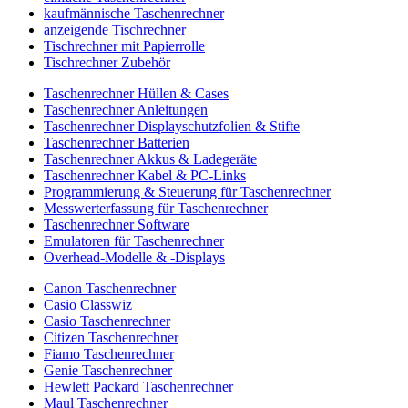
kaufmännische Taschenrechner
anzeigende Tischrechner
Tischrechner mit Papierrolle
Tischrechner Zubehör
Taschenrechner Hüllen & Cases
Taschenrechner Anleitungen
Taschenrechner Displayschutzfolien & Stifte
Taschenrechner Batterien
Taschenrechner Akkus & Ladegeräte
Taschenrechner Kabel & PC-Links
Programmierung & Steuerung für Taschenrechner
Messwerterfassung für Taschenrechner
Taschenrechner Software
Emulatoren für Taschenrechner
Overhead-Modelle & -Displays
Canon Taschenrechner
Casio Classwiz
Casio Taschenrechner
Citizen Taschenrechner
Fiamo Taschenrechner
Genie Taschenrechner
Hewlett Packard Taschenrechner
Maul Taschenrechner