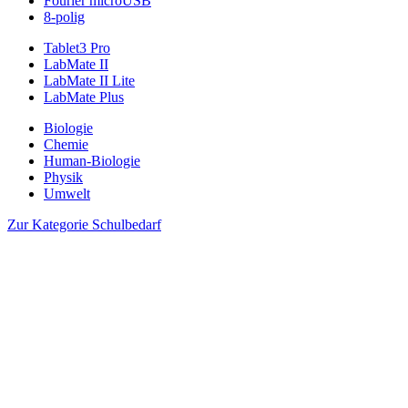
Fourier microUSB
8-polig
Tablet3 Pro
LabMate II
LabMate II Lite
LabMate Plus
Biologie
Chemie
Human-Biologie
Physik
Umwelt
Zur Kategorie Schulbedarf