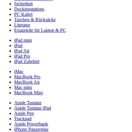
Sicherheit
Dockingstations
PC Kabel
Taschen & Rücksäcke
Literatur
Ersatzteile für Laptop & PC
iPad mini
iPad
iPad Air
iPad Pro
iPad Zubehör
iMac
MacBook Pro
MacBook Air
Mac mini
MacBook Mini
Apple Tastatur
Apple Tastatur iPad
Apple Pen
Trackpad
Apple Powerbank
iPhone Panzerglas