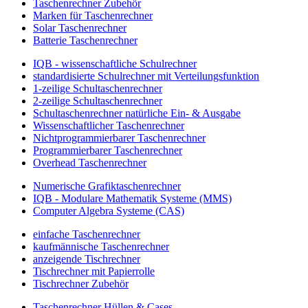
Taschenrechner Zubehör
Marken für Taschenrechner
Solar Taschenrechner
Batterie Taschenrechner
IQB - wissenschaftliche Schulrechner
standardisierte Schulrechner mit Verteilungsfunktion
1-zeilige Schultaschenrechner
2-zeilige Schultaschenrechner
Schultaschenrechner natürliche Ein- & Ausgabe
Wissenschaftlicher Taschenrechner
Nichtprogrammierbarer Taschenrechner
Programmierbarer Taschenrechner
Overhead Taschenrechner
Numerische Grafiktaschenrechner
IQB - Modulare Mathematik Systeme (MMS)
Computer Algebra Systeme (CAS)
einfache Taschenrechner
kaufmännische Taschenrechner
anzeigende Tischrechner
Tischrechner mit Papierrolle
Tischrechner Zubehör
Taschenrechner Hüllen & Cases