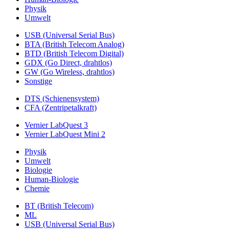
Physik
Umwelt
USB (Universal Serial Bus)
BTA (British Telecom Analog)
BTD (British Telecom Digital)
GDX (Go Direct, drahtlos)
GW (Go Wireless, drahtlos)
Sonstige
DTS (Schienensystem)
CFA (Zentripetalkraft)
Vernier LabQuest 3
Vernier LabQuest Mini 2
Physik
Umwelt
Biologie
Human-Biologie
Chemie
BT (British Telecom)
ML
USB (Universal Serial Bus)