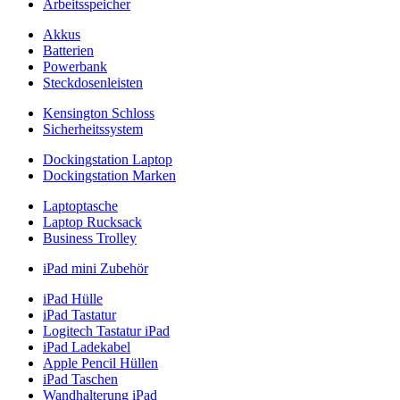
Arbeitsspeicher
Akkus
Batterien
Powerbank
Steckdosenleisten
Kensington Schloss
Sicherheitssystem
Dockingstation Laptop
Dockingstation Marken
Laptoptasche
Laptop Rucksack
Business Trolley
iPad mini Zubehör
iPad Hülle
iPad Tastatur
Logitech Tastatur iPad
iPad Ladekabel
Apple Pencil Hüllen
iPad Taschen
Wandhalterung iPad