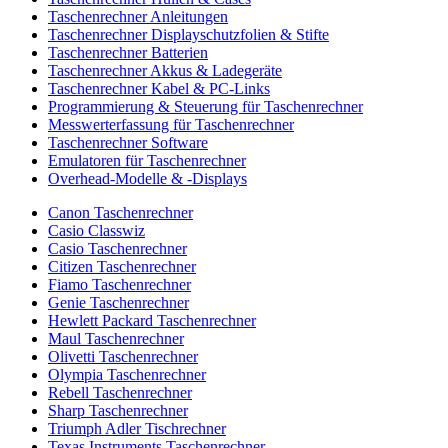
Taschenrechner Anleitungen
Taschenrechner Displayschutzfolien & Stifte
Taschenrechner Batterien
Taschenrechner Akkus & Ladegeräte
Taschenrechner Kabel & PC-Links
Programmierung & Steuerung für Taschenrechner
Messwerterfassung für Taschenrechner
Taschenrechner Software
Emulatoren für Taschenrechner
Overhead-Modelle & -Displays
Canon Taschenrechner
Casio Classwiz
Casio Taschenrechner
Citizen Taschenrechner
Fiamo Taschenrechner
Genie Taschenrechner
Hewlett Packard Taschenrechner
Maul Taschenrechner
Olivetti Taschenrechner
Olympia Taschenrechner
Rebell Taschenrechner
Sharp Taschenrechner
Triumph Adler Tischrechner
Texas Instruments Taschenrechner