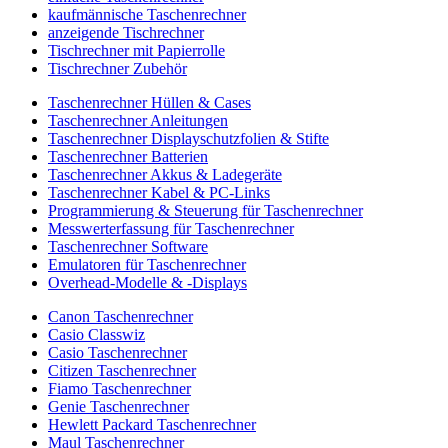
kaufmännische Taschenrechner
anzeigende Tischrechner
Tischrechner mit Papierrolle
Tischrechner Zubehör
Taschenrechner Hüllen & Cases
Taschenrechner Anleitungen
Taschenrechner Displayschutzfolien & Stifte
Taschenrechner Batterien
Taschenrechner Akkus & Ladegeräte
Taschenrechner Kabel & PC-Links
Programmierung & Steuerung für Taschenrechner
Messwerterfassung für Taschenrechner
Taschenrechner Software
Emulatoren für Taschenrechner
Overhead-Modelle & -Displays
Canon Taschenrechner
Casio Classwiz
Casio Taschenrechner
Citizen Taschenrechner
Fiamo Taschenrechner
Genie Taschenrechner
Hewlett Packard Taschenrechner
Maul Taschenrechner