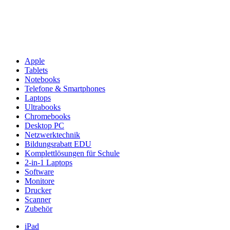
Apple
Tablets
Notebooks
Telefone & Smartphones
Laptops
Ultrabooks
Chromebooks
Desktop PC
Netzwerktechnik
Bildungsrabatt EDU
Komplettlösungen für Schule
2-in-1 Laptops
Software
Monitore
Drucker
Scanner
Zubehör
iPad