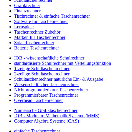
Schultaschenrechner
Grafikrechner
Finanzrechner
Tischrechner & einfache Taschenrechner
Software für Taschenrechner
Lernspiele
Taschenrechner Zubehör
Marken für Taschenrechner
Solar Taschenrechner
Batterie Taschenrechner
IQB - wissenschaftliche Schulrechner
standardisierte Schulrechner mit Verteilungsfunktion
1-zeilige Schultaschenrechner
2-zeilige Schultaschenrechner
Schultaschenrechner natürliche Ein- & Ausgabe
Wissenschaftlicher Taschenrechner
Nichtprogrammierbarer Taschenrechner
Programmierbarer Taschenrechner
Overhead Taschenrechner
Numerische Grafiktaschenrechner
IQB - Modulare Mathematik Systeme (MMS)
Computer Algebra Systeme (CAS)
einfache Taschenrechner