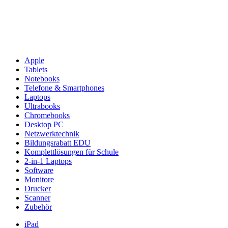
Apple
Tablets
Notebooks
Telefone & Smartphones
Laptops
Ultrabooks
Chromebooks
Desktop PC
Netzwerktechnik
Bildungsrabatt EDU
Komplettlösungen für Schule
2-in-1 Laptops
Software
Monitore
Drucker
Scanner
Zubehör
iPad