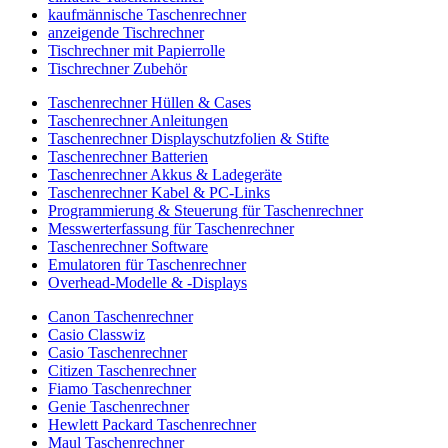
kaufmännische Taschenrechner
anzeigende Tischrechner
Tischrechner mit Papierrolle
Tischrechner Zubehör
Taschenrechner Hüllen & Cases
Taschenrechner Anleitungen
Taschenrechner Displayschutzfolien & Stifte
Taschenrechner Batterien
Taschenrechner Akkus & Ladegeräte
Taschenrechner Kabel & PC-Links
Programmierung & Steuerung für Taschenrechner
Messwerterfassung für Taschenrechner
Taschenrechner Software
Emulatoren für Taschenrechner
Overhead-Modelle & -Displays
Canon Taschenrechner
Casio Classwiz
Casio Taschenrechner
Citizen Taschenrechner
Fiamo Taschenrechner
Genie Taschenrechner
Hewlett Packard Taschenrechner
Maul Taschenrechner