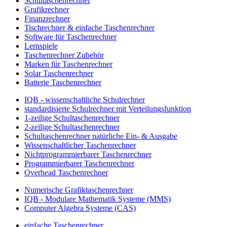
Schultaschenrechner
Grafikrechner
Finanzrechner
Tischrechner & einfache Taschenrechner
Software für Taschenrechner
Lernspiele
Taschenrechner Zubehör
Marken für Taschenrechner
Solar Taschenrechner
Batterie Taschenrechner
IQB - wissenschaftliche Schulrechner
standardisierte Schulrechner mit Verteilungsfunktion
1-zeilige Schultaschenrechner
2-zeilige Schultaschenrechner
Schultaschenrechner natürliche Ein- & Ausgabe
Wissenschaftlicher Taschenrechner
Nichtprogrammierbarer Taschenrechner
Programmierbarer Taschenrechner
Overhead Taschenrechner
Numerische Grafiktaschenrechner
IQB - Modulare Mathematik Systeme (MMS)
Computer Algebra Systeme (CAS)
einfache Taschenrechner