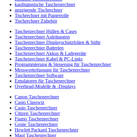
kaufmännische Taschenrechner
anzeigende Tischrechner
Tischrechner mit Papierrolle
Tischrechner Zubehör
Taschenrechner Hüllen & Cases
Taschenrechner Anleitungen
Taschenrechner Displayschutzfolien & Stifte
Taschenrechner Batterien
Taschenrechner Akkus & Ladegeräte
Taschenrechner Kabel & PC-Links
Programmierung & Steuerung für Taschenrechner
Messwerterfassung für Taschenrechner
Taschenrechner Software
Emulatoren für Taschenrechner
Overhead-Modelle & -Displays
Canon Taschenrechner
Casio Classwiz
Casio Taschenrechner
Citizen Taschenrechner
Fiamo Taschenrechner
Genie Taschenrechner
Hewlett Packard Taschenrechner
Maul Taschenrechner