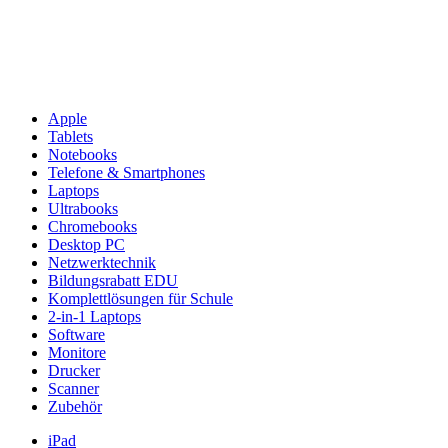
Apple
Tablets
Notebooks
Telefone & Smartphones
Laptops
Ultrabooks
Chromebooks
Desktop PC
Netzwerktechnik
Bildungsrabatt EDU
Komplettlösungen für Schule
2-in-1 Laptops
Software
Monitore
Drucker
Scanner
Zubehör
iPad