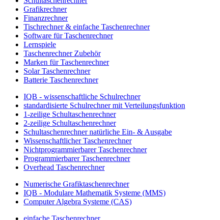
Schultaschenrechner
Grafikrechner
Finanzrechner
Tischrechner & einfache Taschenrechner
Software für Taschenrechner
Lernspiele
Taschenrechner Zubehör
Marken für Taschenrechner
Solar Taschenrechner
Batterie Taschenrechner
IQB - wissenschaftliche Schulrechner
standardisierte Schulrechner mit Verteilungsfunktion
1-zeilige Schultaschenrechner
2-zeilige Schultaschenrechner
Schultaschenrechner natürliche Ein- & Ausgabe
Wissenschaftlicher Taschenrechner
Nichtprogrammierbarer Taschenrechner
Programmierbarer Taschenrechner
Overhead Taschenrechner
Numerische Grafiktaschenrechner
IQB - Modulare Mathematik Systeme (MMS)
Computer Algebra Systeme (CAS)
einfache Taschenrechner