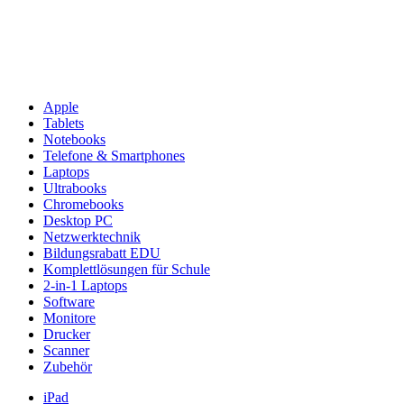
Apple
Tablets
Notebooks
Telefone & Smartphones
Laptops
Ultrabooks
Chromebooks
Desktop PC
Netzwerktechnik
Bildungsrabatt EDU
Komplettlösungen für Schule
2-in-1 Laptops
Software
Monitore
Drucker
Scanner
Zubehör
iPad