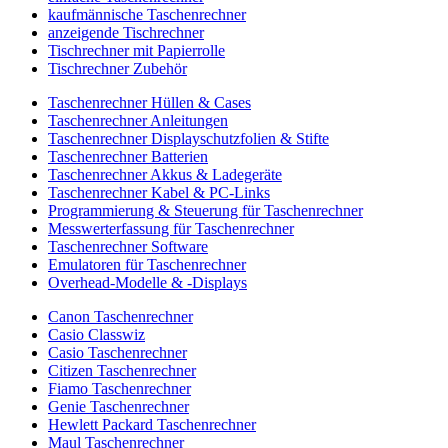
kaufmännische Taschenrechner
anzeigende Tischrechner
Tischrechner mit Papierrolle
Tischrechner Zubehör
Taschenrechner Hüllen & Cases
Taschenrechner Anleitungen
Taschenrechner Displayschutzfolien & Stifte
Taschenrechner Batterien
Taschenrechner Akkus & Ladegeräte
Taschenrechner Kabel & PC-Links
Programmierung & Steuerung für Taschenrechner
Messwerterfassung für Taschenrechner
Taschenrechner Software
Emulatoren für Taschenrechner
Overhead-Modelle & -Displays
Canon Taschenrechner
Casio Classwiz
Casio Taschenrechner
Citizen Taschenrechner
Fiamo Taschenrechner
Genie Taschenrechner
Hewlett Packard Taschenrechner
Maul Taschenrechner