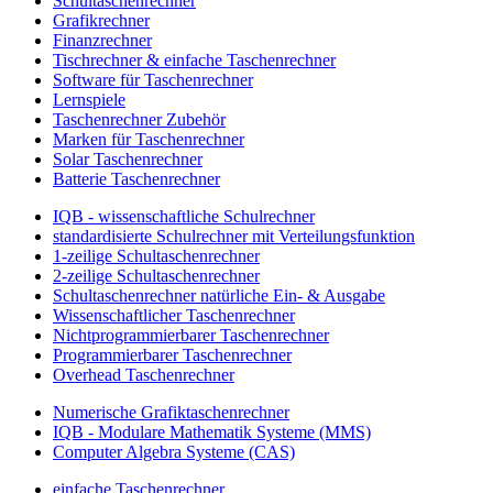
Schultaschenrechner
Grafikrechner
Finanzrechner
Tischrechner & einfache Taschenrechner
Software für Taschenrechner
Lernspiele
Taschenrechner Zubehör
Marken für Taschenrechner
Solar Taschenrechner
Batterie Taschenrechner
IQB - wissenschaftliche Schulrechner
standardisierte Schulrechner mit Verteilungsfunktion
1-zeilige Schultaschenrechner
2-zeilige Schultaschenrechner
Schultaschenrechner natürliche Ein- & Ausgabe
Wissenschaftlicher Taschenrechner
Nichtprogrammierbarer Taschenrechner
Programmierbarer Taschenrechner
Overhead Taschenrechner
Numerische Grafiktaschenrechner
IQB - Modulare Mathematik Systeme (MMS)
Computer Algebra Systeme (CAS)
einfache Taschenrechner