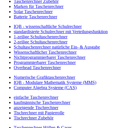
Taschenrechner Zubehör
Marken für Taschenrechner
Solar Taschenrechner
Batterie Taschenrechner
IQB - wissenschaftliche Schulrechner
standardisierte Schulrechner mit Verteilungsfunktion
1-zeilige Schultaschenrechner
2-zeilige Schultaschenrechner
Schultaschenrechner natürliche Ein- & Ausgabe
Wissenschaftlicher Taschenrechner
Nichtprogrammierbarer Taschenrechner
Programmierbarer Taschenrechner
Overhead Taschenrechner
Numerische Grafiktaschenrechner
IQB - Modulare Mathematik Systeme (MMS)
Computer Algebra Systeme (CAS)
einfache Taschenrechner
kaufmännische Taschenrechner
anzeigende Tischrechner
Tischrechner mit Papierrolle
Tischrechner Zubehör
Taschenrechner Hüllen & Cases