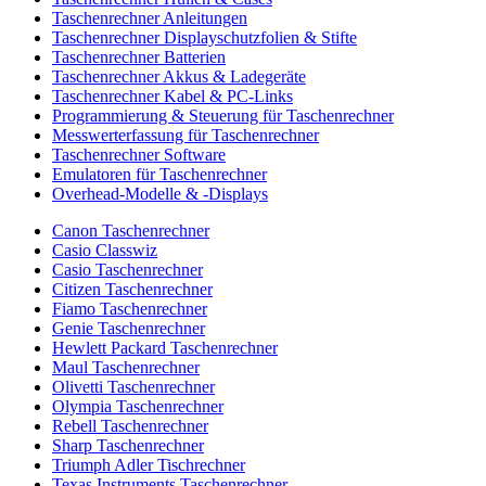
Taschenrechner Anleitungen
Taschenrechner Displayschutzfolien & Stifte
Taschenrechner Batterien
Taschenrechner Akkus & Ladegeräte
Taschenrechner Kabel & PC-Links
Programmierung & Steuerung für Taschenrechner
Messwerterfassung für Taschenrechner
Taschenrechner Software
Emulatoren für Taschenrechner
Overhead-Modelle & -Displays
Canon Taschenrechner
Casio Classwiz
Casio Taschenrechner
Citizen Taschenrechner
Fiamo Taschenrechner
Genie Taschenrechner
Hewlett Packard Taschenrechner
Maul Taschenrechner
Olivetti Taschenrechner
Olympia Taschenrechner
Rebell Taschenrechner
Sharp Taschenrechner
Triumph Adler Tischrechner
Texas Instruments Taschenrechner