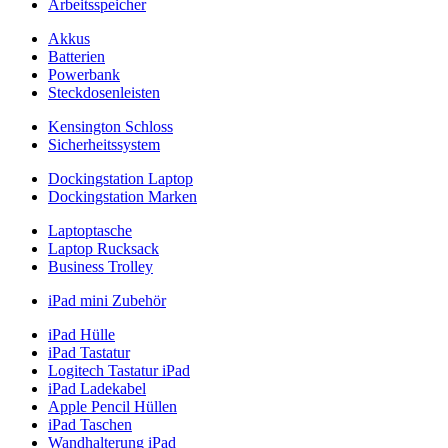
Arbeitsspeicher
Akkus
Batterien
Powerbank
Steckdosenleisten
Kensington Schloss
Sicherheitssystem
Dockingstation Laptop
Dockingstation Marken
Laptoptasche
Laptop Rucksack
Business Trolley
iPad mini Zubehör
iPad Hülle
iPad Tastatur
Logitech Tastatur iPad
iPad Ladekabel
Apple Pencil Hüllen
iPad Taschen
Wandhalterung iPad