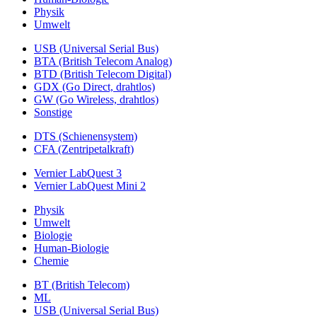
Physik
Umwelt
USB (Universal Serial Bus)
BTA (British Telecom Analog)
BTD (British Telecom Digital)
GDX (Go Direct, drahtlos)
GW (Go Wireless, drahtlos)
Sonstige
DTS (Schienensystem)
CFA (Zentripetalkraft)
Vernier LabQuest 3
Vernier LabQuest Mini 2
Physik
Umwelt
Biologie
Human-Biologie
Chemie
BT (British Telecom)
ML
USB (Universal Serial Bus)