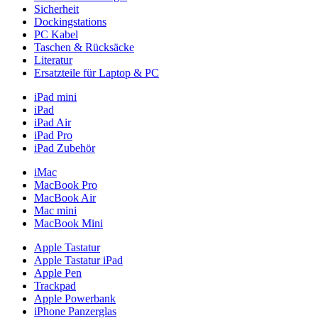
Sicherheit
Dockingstations
PC Kabel
Taschen & Rücksäcke
Literatur
Ersatzteile für Laptop & PC
iPad mini
iPad
iPad Air
iPad Pro
iPad Zubehör
iMac
MacBook Pro
MacBook Air
Mac mini
MacBook Mini
Apple Tastatur
Apple Tastatur iPad
Apple Pen
Trackpad
Apple Powerbank
iPhone Panzerglas