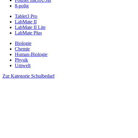
Fourier microUSB
8-polig
Tablet3 Pro
LabMate II
LabMate II Lite
LabMate Plus
Biologie
Chemie
Human-Biologie
Physik
Umwelt
Zur Kategorie Schulbedarf