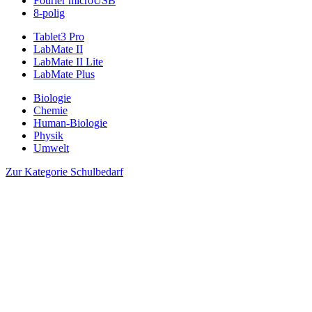
Fourier microUSB
8-polig
Tablet3 Pro
LabMate II
LabMate II Lite
LabMate Plus
Biologie
Chemie
Human-Biologie
Physik
Umwelt
Zur Kategorie Schulbedarf