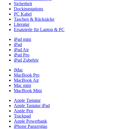
Sicherheit
Dockingstations
PC Kabel
Taschen & Rücksäcke
Literatur
Ersatzteile für Laptop & PC
iPad mini
iPad
iPad Air
iPad Pro
iPad Zubehör
iMac
MacBook Pro
MacBook Air
Mac mini
MacBook Mini
Apple Tastatur
Apple Tastatur iPad
Apple Pen
Trackpad
Apple Powerbank
iPhone Panzerglas