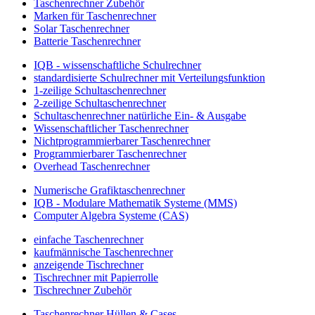
Taschenrechner Zubehör
Marken für Taschenrechner
Solar Taschenrechner
Batterie Taschenrechner
IQB - wissenschaftliche Schulrechner
standardisierte Schulrechner mit Verteilungsfunktion
1-zeilige Schultaschenrechner
2-zeilige Schultaschenrechner
Schultaschenrechner natürliche Ein- & Ausgabe
Wissenschaftlicher Taschenrechner
Nichtprogrammierbarer Taschenrechner
Programmierbarer Taschenrechner
Overhead Taschenrechner
Numerische Grafiktaschenrechner
IQB - Modulare Mathematik Systeme (MMS)
Computer Algebra Systeme (CAS)
einfache Taschenrechner
kaufmännische Taschenrechner
anzeigende Tischrechner
Tischrechner mit Papierrolle
Tischrechner Zubehör
Taschenrechner Hüllen & Cases