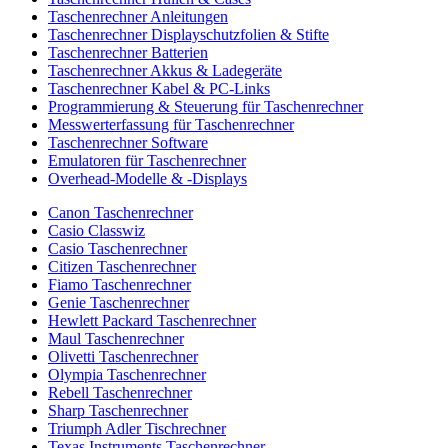
Taschenrechner Anleitungen
Taschenrechner Displayschutzfolien & Stifte
Taschenrechner Batterien
Taschenrechner Akkus & Ladegeräte
Taschenrechner Kabel & PC-Links
Programmierung & Steuerung für Taschenrechner
Messwerterfassung für Taschenrechner
Taschenrechner Software
Emulatoren für Taschenrechner
Overhead-Modelle & -Displays
Canon Taschenrechner
Casio Classwiz
Casio Taschenrechner
Citizen Taschenrechner
Fiamo Taschenrechner
Genie Taschenrechner
Hewlett Packard Taschenrechner
Maul Taschenrechner
Olivetti Taschenrechner
Olympia Taschenrechner
Rebell Taschenrechner
Sharp Taschenrechner
Triumph Adler Tischrechner
Texas Instruments Taschenrechner