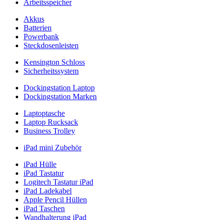
Arbeitsspeicher
Akkus
Batterien
Powerbank
Steckdosenleisten
Kensington Schloss
Sicherheitssystem
Dockingstation Laptop
Dockingstation Marken
Laptoptasche
Laptop Rucksack
Business Trolley
iPad mini Zubehör
iPad Hülle
iPad Tastatur
Logitech Tastatur iPad
iPad Ladekabel
Apple Pencil Hüllen
iPad Taschen
Wandhalterung iPad