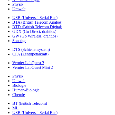
Physik
Umwelt
USB (Universal Serial Bus)
BTA (British Telecom Analog)
BTD (British Telecom Digital)
GDX (Go Direct, drahtlos)
GW (Go Wireless, drahtlos)
Sonstige
DTS (Schienensystem)
CFA (Zentripetalkraft)
Vernier LabQuest 3
Vernier LabQuest Mini 2
Physik
Umwelt
Biologie
Human-Biologie
Chemie
BT (British Telecom)
ML
USB (Universal Serial Bus)