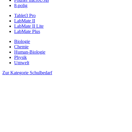
Fourier microUSB
8-polig
Tablet3 Pro
LabMate II
LabMate II Lite
LabMate Plus
Biologie
Chemie
Human-Biologie
Physik
Umwelt
Zur Kategorie Schulbedarf