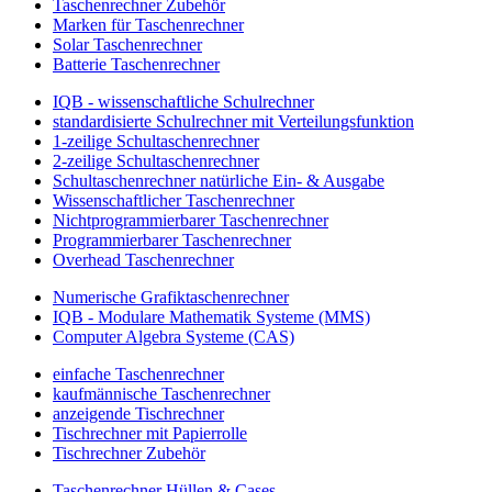
Taschenrechner Zubehör
Marken für Taschenrechner
Solar Taschenrechner
Batterie Taschenrechner
IQB - wissenschaftliche Schulrechner
standardisierte Schulrechner mit Verteilungsfunktion
1-zeilige Schultaschenrechner
2-zeilige Schultaschenrechner
Schultaschenrechner natürliche Ein- & Ausgabe
Wissenschaftlicher Taschenrechner
Nichtprogrammierbarer Taschenrechner
Programmierbarer Taschenrechner
Overhead Taschenrechner
Numerische Grafiktaschenrechner
IQB - Modulare Mathematik Systeme (MMS)
Computer Algebra Systeme (CAS)
einfache Taschenrechner
kaufmännische Taschenrechner
anzeigende Tischrechner
Tischrechner mit Papierrolle
Tischrechner Zubehör
Taschenrechner Hüllen & Cases