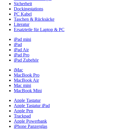
Sicherheit
Dockingstations
PC Kabel
Taschen & Rücksäcke
Literatur
Ersatzteile für Laptop & PC
iPad mini
iPad
iPad Air
iPad Pro
iPad Zubehör
iMac
MacBook Pro
MacBook Air
Mac mini
MacBook Mini
Apple Tastatur
Apple Tastatur iPad
Apple Pen
Trackpad
Apple Powerbank
iPhone Panzerglas