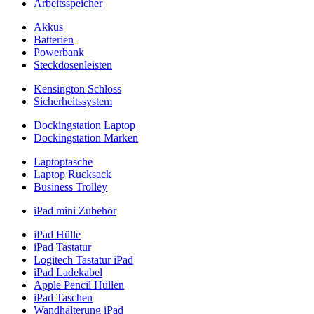
Arbeitsspeicher
Akkus
Batterien
Powerbank
Steckdosenleisten
Kensington Schloss
Sicherheitssystem
Dockingstation Laptop
Dockingstation Marken
Laptoptasche
Laptop Rucksack
Business Trolley
iPad mini Zubehör
iPad Hülle
iPad Tastatur
Logitech Tastatur iPad
iPad Ladekabel
Apple Pencil Hüllen
iPad Taschen
Wandhalterung iPad