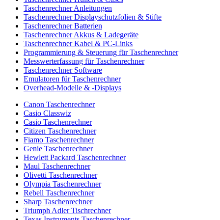
Taschenrechner Anleitungen
Taschenrechner Displayschutzfolien & Stifte
Taschenrechner Batterien
Taschenrechner Akkus & Ladegeräte
Taschenrechner Kabel & PC-Links
Programmierung & Steuerung für Taschenrechner
Messwerterfassung für Taschenrechner
Taschenrechner Software
Emulatoren für Taschenrechner
Overhead-Modelle & -Displays
Canon Taschenrechner
Casio Classwiz
Casio Taschenrechner
Citizen Taschenrechner
Fiamo Taschenrechner
Genie Taschenrechner
Hewlett Packard Taschenrechner
Maul Taschenrechner
Olivetti Taschenrechner
Olympia Taschenrechner
Rebell Taschenrechner
Sharp Taschenrechner
Triumph Adler Tischrechner
Texas Instruments Taschenrechner