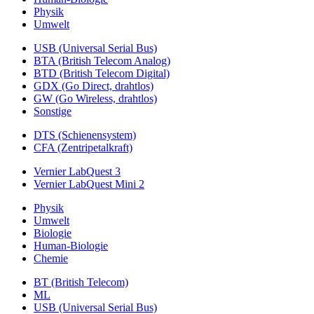
Physik
Umwelt
USB (Universal Serial Bus)
BTA (British Telecom Analog)
BTD (British Telecom Digital)
GDX (Go Direct, drahtlos)
GW (Go Wireless, drahtlos)
Sonstige
DTS (Schienensystem)
CFA (Zentripetalkraft)
Vernier LabQuest 3
Vernier LabQuest Mini 2
Physik
Umwelt
Biologie
Human-Biologie
Chemie
BT (British Telecom)
ML
USB (Universal Serial Bus)