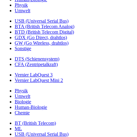
Physik
Umwelt
USB (Universal Serial Bus)
BTA (British Telecom Analog)
BTD (British Telecom Digital)
GDX (Go Direct, drahtlos)
GW (Go Wireless, drahtlos)
Sonstige
DTS (Schienensystem)
CFA (Zentripetalkraft)
Vernier LabQuest 3
Vernier LabQuest Mini 2
Physik
Umwelt
Biologie
Human-Biologie
Chemie
BT (British Telecom)
ML
USB (Universal Serial Bus)