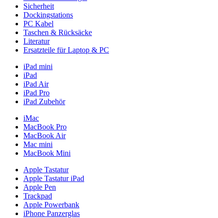
Sicherheit
Dockingstations
PC Kabel
Taschen & Rücksäcke
Literatur
Ersatzteile für Laptop & PC
iPad mini
iPad
iPad Air
iPad Pro
iPad Zubehör
iMac
MacBook Pro
MacBook Air
Mac mini
MacBook Mini
Apple Tastatur
Apple Tastatur iPad
Apple Pen
Trackpad
Apple Powerbank
iPhone Panzerglas