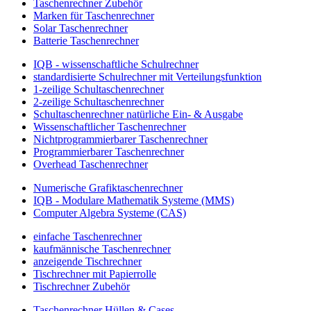
Taschenrechner Zubehör
Marken für Taschenrechner
Solar Taschenrechner
Batterie Taschenrechner
IQB - wissenschaftliche Schulrechner
standardisierte Schulrechner mit Verteilungsfunktion
1-zeilige Schultaschenrechner
2-zeilige Schultaschenrechner
Schultaschenrechner natürliche Ein- & Ausgabe
Wissenschaftlicher Taschenrechner
Nichtprogrammierbarer Taschenrechner
Programmierbarer Taschenrechner
Overhead Taschenrechner
Numerische Grafiktaschenrechner
IQB - Modulare Mathematik Systeme (MMS)
Computer Algebra Systeme (CAS)
einfache Taschenrechner
kaufmännische Taschenrechner
anzeigende Tischrechner
Tischrechner mit Papierrolle
Tischrechner Zubehör
Taschenrechner Hüllen & Cases