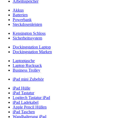
Arbeitsspeicher
Akkus
Batterien
Powerbank
Steckdosenleisten
Kensington Schloss
Sicherheitssystem
Dockingstation Laptop
Dockingstation Marken
Laptoptasche
Laptop Rucksack
Business Trolley
iPad mini Zubehör
iPad Hülle
iPad Tastatur
Logitech Tastatur iPad
iPad Ladekabel
Apple Pencil Hüllen
iPad Taschen
Wandhalterung iPad