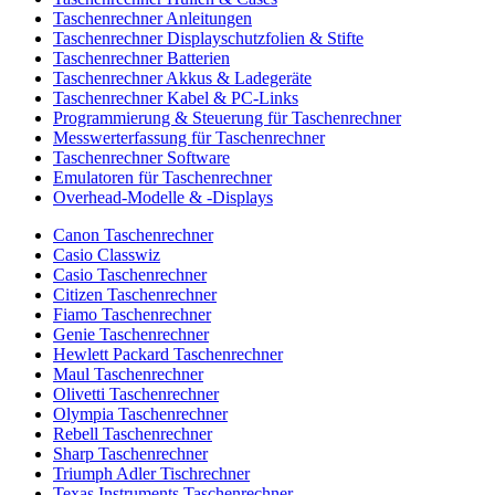
Taschenrechner Anleitungen
Taschenrechner Displayschutzfolien & Stifte
Taschenrechner Batterien
Taschenrechner Akkus & Ladegeräte
Taschenrechner Kabel & PC-Links
Programmierung & Steuerung für Taschenrechner
Messwerterfassung für Taschenrechner
Taschenrechner Software
Emulatoren für Taschenrechner
Overhead-Modelle & -Displays
Canon Taschenrechner
Casio Classwiz
Casio Taschenrechner
Citizen Taschenrechner
Fiamo Taschenrechner
Genie Taschenrechner
Hewlett Packard Taschenrechner
Maul Taschenrechner
Olivetti Taschenrechner
Olympia Taschenrechner
Rebell Taschenrechner
Sharp Taschenrechner
Triumph Adler Tischrechner
Texas Instruments Taschenrechner