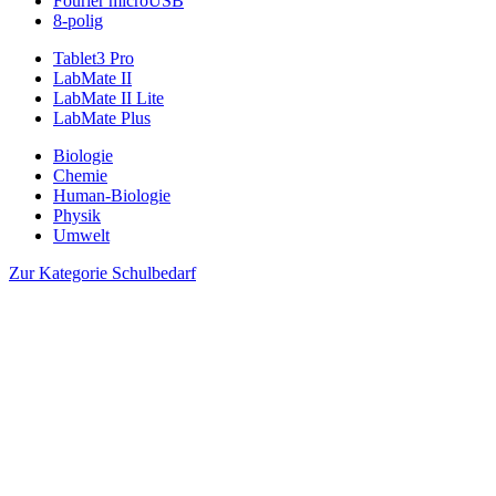
Fourier microUSB
8-polig
Tablet3 Pro
LabMate II
LabMate II Lite
LabMate Plus
Biologie
Chemie
Human-Biologie
Physik
Umwelt
Zur Kategorie Schulbedarf