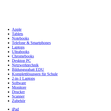
Apple
Tablets
Notebooks
Telefone & Smartphones
Laptops
Ultrabooks
Chromebooks
Desktop PC
Netzwerktechnik
Bildungsrabatt EDU
Komplettlösungen für Schule
2-in-1 Laptops
Software
Monitore
Drucker
Scanner
Zubehör
iPad