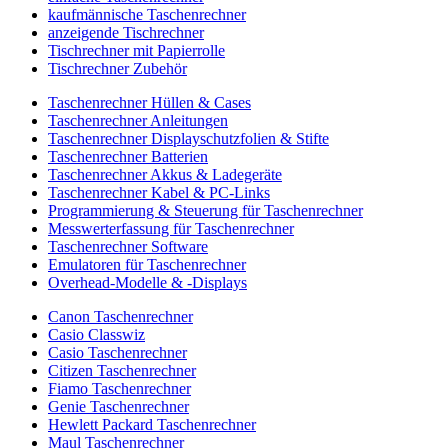
kaufmännische Taschenrechner
anzeigende Tischrechner
Tischrechner mit Papierrolle
Tischrechner Zubehör
Taschenrechner Hüllen & Cases
Taschenrechner Anleitungen
Taschenrechner Displayschutzfolien & Stifte
Taschenrechner Batterien
Taschenrechner Akkus & Ladegeräte
Taschenrechner Kabel & PC-Links
Programmierung & Steuerung für Taschenrechner
Messwerterfassung für Taschenrechner
Taschenrechner Software
Emulatoren für Taschenrechner
Overhead-Modelle & -Displays
Canon Taschenrechner
Casio Classwiz
Casio Taschenrechner
Citizen Taschenrechner
Fiamo Taschenrechner
Genie Taschenrechner
Hewlett Packard Taschenrechner
Maul Taschenrechner