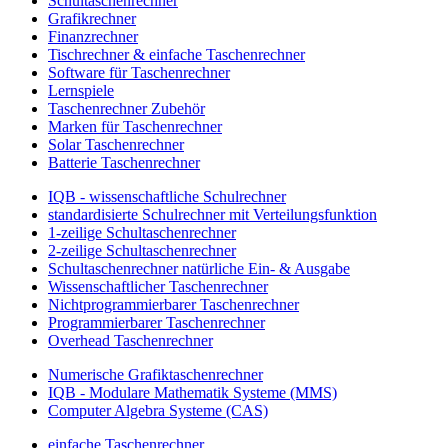
Schultaschenrechner
Grafikrechner
Finanzrechner
Tischrechner & einfache Taschenrechner
Software für Taschenrechner
Lernspiele
Taschenrechner Zubehör
Marken für Taschenrechner
Solar Taschenrechner
Batterie Taschenrechner
IQB - wissenschaftliche Schulrechner
standardisierte Schulrechner mit Verteilungsfunktion
1-zeilige Schultaschenrechner
2-zeilige Schultaschenrechner
Schultaschenrechner natürliche Ein- & Ausgabe
Wissenschaftlicher Taschenrechner
Nichtprogrammierbarer Taschenrechner
Programmierbarer Taschenrechner
Overhead Taschenrechner
Numerische Grafiktaschenrechner
IQB - Modulare Mathematik Systeme (MMS)
Computer Algebra Systeme (CAS)
einfache Taschenrechner