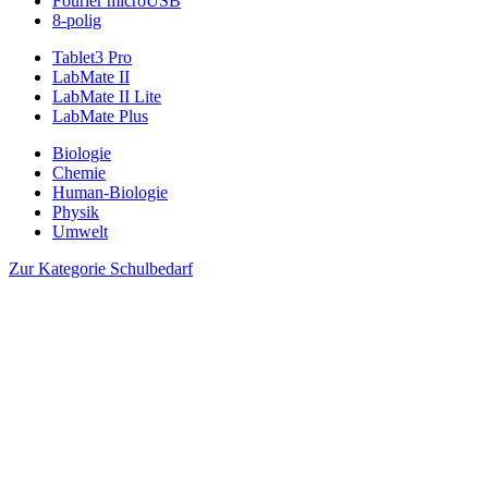
Fourier microUSB
8-polig
Tablet3 Pro
LabMate II
LabMate II Lite
LabMate Plus
Biologie
Chemie
Human-Biologie
Physik
Umwelt
Zur Kategorie Schulbedarf