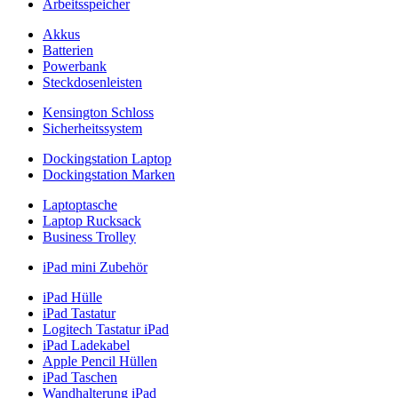
Arbeitsspeicher
Akkus
Batterien
Powerbank
Steckdosenleisten
Kensington Schloss
Sicherheitssystem
Dockingstation Laptop
Dockingstation Marken
Laptoptasche
Laptop Rucksack
Business Trolley
iPad mini Zubehör
iPad Hülle
iPad Tastatur
Logitech Tastatur iPad
iPad Ladekabel
Apple Pencil Hüllen
iPad Taschen
Wandhalterung iPad