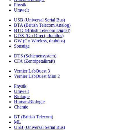
Physik
Umwelt
USB (Universal Serial Bus)
BTA (British Telecom Analog)
BTD (British Telecom Digital)
GDX (Go Direct, drahtlos)
GW (Go Wireless, drahtlos)
Sonstige
DTS (Schienensystem)
CFA (Zentripetalkraft)
Vernier LabQuest 3
Vernier LabQuest Mini 2
Physik
Umwelt
Biologie
Human-Biologie
Chemie
BT (British Telecom)
ML
USB (Universal Serial Bus)