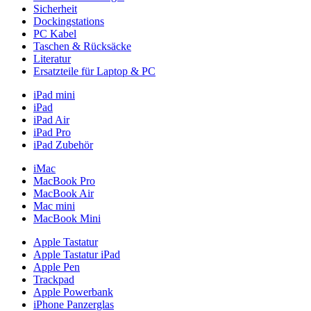
Sicherheit
Dockingstations
PC Kabel
Taschen & Rücksäcke
Literatur
Ersatzteile für Laptop & PC
iPad mini
iPad
iPad Air
iPad Pro
iPad Zubehör
iMac
MacBook Pro
MacBook Air
Mac mini
MacBook Mini
Apple Tastatur
Apple Tastatur iPad
Apple Pen
Trackpad
Apple Powerbank
iPhone Panzerglas