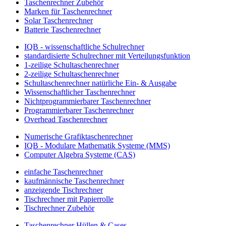
Taschenrechner Zubehör
Marken für Taschenrechner
Solar Taschenrechner
Batterie Taschenrechner
IQB - wissenschaftliche Schulrechner
standardisierte Schulrechner mit Verteilungsfunktion
1-zeilige Schultaschenrechner
2-zeilige Schultaschenrechner
Schultaschenrechner natürliche Ein- & Ausgabe
Wissenschaftlicher Taschenrechner
Nichtprogrammierbarer Taschenrechner
Programmierbarer Taschenrechner
Overhead Taschenrechner
Numerische Grafiktaschenrechner
IQB - Modulare Mathematik Systeme (MMS)
Computer Algebra Systeme (CAS)
einfache Taschenrechner
kaufmännische Taschenrechner
anzeigende Tischrechner
Tischrechner mit Papierrolle
Tischrechner Zubehör
Taschenrechner Hüllen & Cases