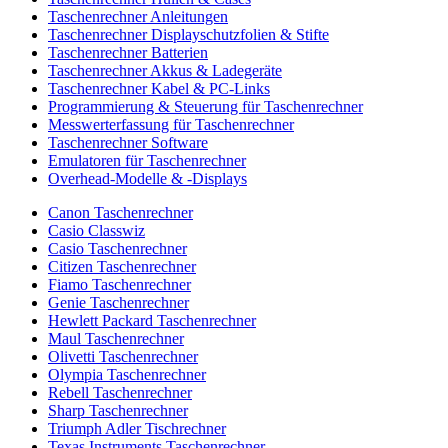
Taschenrechner Anleitungen
Taschenrechner Displayschutzfolien & Stifte
Taschenrechner Batterien
Taschenrechner Akkus & Ladegeräte
Taschenrechner Kabel & PC-Links
Programmierung & Steuerung für Taschenrechner
Messwerterfassung für Taschenrechner
Taschenrechner Software
Emulatoren für Taschenrechner
Overhead-Modelle & -Displays
Canon Taschenrechner
Casio Classwiz
Casio Taschenrechner
Citizen Taschenrechner
Fiamo Taschenrechner
Genie Taschenrechner
Hewlett Packard Taschenrechner
Maul Taschenrechner
Olivetti Taschenrechner
Olympia Taschenrechner
Rebell Taschenrechner
Sharp Taschenrechner
Triumph Adler Tischrechner
Texas Instruments Taschenrechner