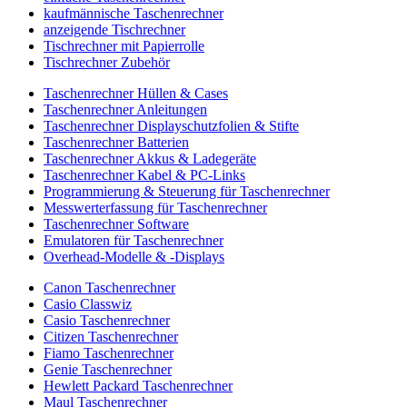
kaufmännische Taschenrechner
anzeigende Tischrechner
Tischrechner mit Papierrolle
Tischrechner Zubehör
Taschenrechner Hüllen & Cases
Taschenrechner Anleitungen
Taschenrechner Displayschutzfolien & Stifte
Taschenrechner Batterien
Taschenrechner Akkus & Ladegeräte
Taschenrechner Kabel & PC-Links
Programmierung & Steuerung für Taschenrechner
Messwerterfassung für Taschenrechner
Taschenrechner Software
Emulatoren für Taschenrechner
Overhead-Modelle & -Displays
Canon Taschenrechner
Casio Classwiz
Casio Taschenrechner
Citizen Taschenrechner
Fiamo Taschenrechner
Genie Taschenrechner
Hewlett Packard Taschenrechner
Maul Taschenrechner