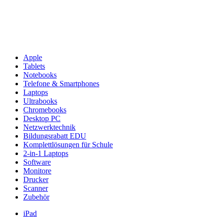
Apple
Tablets
Notebooks
Telefone & Smartphones
Laptops
Ultrabooks
Chromebooks
Desktop PC
Netzwerktechnik
Bildungsrabatt EDU
Komplettlösungen für Schule
2-in-1 Laptops
Software
Monitore
Drucker
Scanner
Zubehör
iPad