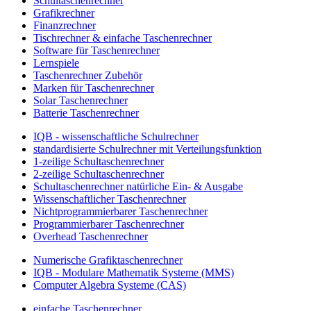
Schultaschenrechner
Grafikrechner
Finanzrechner
Tischrechner & einfache Taschenrechner
Software für Taschenrechner
Lernspiele
Taschenrechner Zubehör
Marken für Taschenrechner
Solar Taschenrechner
Batterie Taschenrechner
IQB - wissenschaftliche Schulrechner
standardisierte Schulrechner mit Verteilungsfunktion
1-zeilige Schultaschenrechner
2-zeilige Schultaschenrechner
Schultaschenrechner natürliche Ein- & Ausgabe
Wissenschaftlicher Taschenrechner
Nichtprogrammierbarer Taschenrechner
Programmierbarer Taschenrechner
Overhead Taschenrechner
Numerische Grafiktaschenrechner
IQB - Modulare Mathematik Systeme (MMS)
Computer Algebra Systeme (CAS)
einfache Taschenrechner