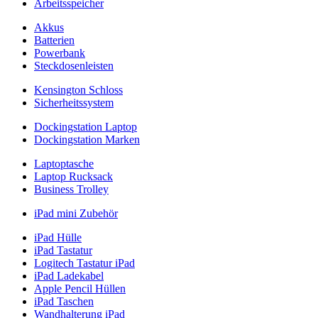
Arbeitsspeicher
Akkus
Batterien
Powerbank
Steckdosenleisten
Kensington Schloss
Sicherheitssystem
Dockingstation Laptop
Dockingstation Marken
Laptoptasche
Laptop Rucksack
Business Trolley
iPad mini Zubehör
iPad Hülle
iPad Tastatur
Logitech Tastatur iPad
iPad Ladekabel
Apple Pencil Hüllen
iPad Taschen
Wandhalterung iPad