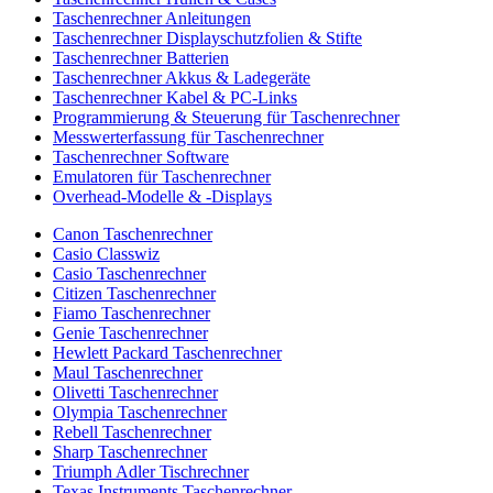
Taschenrechner Anleitungen
Taschenrechner Displayschutzfolien & Stifte
Taschenrechner Batterien
Taschenrechner Akkus & Ladegeräte
Taschenrechner Kabel & PC-Links
Programmierung & Steuerung für Taschenrechner
Messwerterfassung für Taschenrechner
Taschenrechner Software
Emulatoren für Taschenrechner
Overhead-Modelle & -Displays
Canon Taschenrechner
Casio Classwiz
Casio Taschenrechner
Citizen Taschenrechner
Fiamo Taschenrechner
Genie Taschenrechner
Hewlett Packard Taschenrechner
Maul Taschenrechner
Olivetti Taschenrechner
Olympia Taschenrechner
Rebell Taschenrechner
Sharp Taschenrechner
Triumph Adler Tischrechner
Texas Instruments Taschenrechner