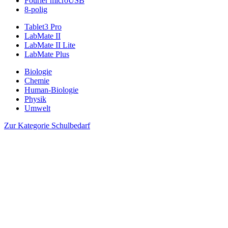
Fourier microUSB
8-polig
Tablet3 Pro
LabMate II
LabMate II Lite
LabMate Plus
Biologie
Chemie
Human-Biologie
Physik
Umwelt
Zur Kategorie Schulbedarf