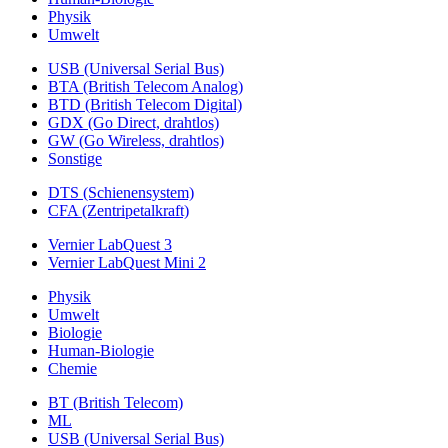
Physik
Umwelt
USB (Universal Serial Bus)
BTA (British Telecom Analog)
BTD (British Telecom Digital)
GDX (Go Direct, drahtlos)
GW (Go Wireless, drahtlos)
Sonstige
DTS (Schienensystem)
CFA (Zentripetalkraft)
Vernier LabQuest 3
Vernier LabQuest Mini 2
Physik
Umwelt
Biologie
Human-Biologie
Chemie
BT (British Telecom)
ML
USB (Universal Serial Bus)