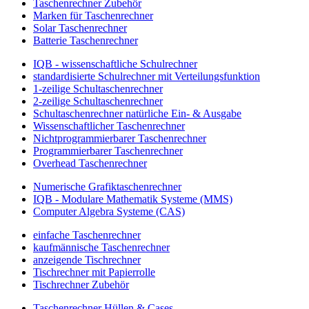
Taschenrechner Zubehör
Marken für Taschenrechner
Solar Taschenrechner
Batterie Taschenrechner
IQB - wissenschaftliche Schulrechner
standardisierte Schulrechner mit Verteilungsfunktion
1-zeilige Schultaschenrechner
2-zeilige Schultaschenrechner
Schultaschenrechner natürliche Ein- & Ausgabe
Wissenschaftlicher Taschenrechner
Nichtprogrammierbarer Taschenrechner
Programmierbarer Taschenrechner
Overhead Taschenrechner
Numerische Grafiktaschenrechner
IQB - Modulare Mathematik Systeme (MMS)
Computer Algebra Systeme (CAS)
einfache Taschenrechner
kaufmännische Taschenrechner
anzeigende Tischrechner
Tischrechner mit Papierrolle
Tischrechner Zubehör
Taschenrechner Hüllen & Cases