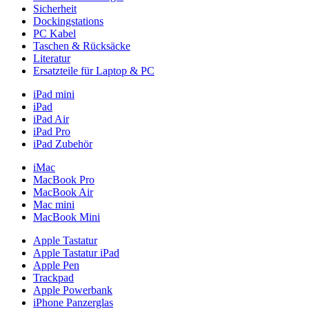
Sicherheit
Dockingstations
PC Kabel
Taschen & Rücksäcke
Literatur
Ersatzteile für Laptop & PC
iPad mini
iPad
iPad Air
iPad Pro
iPad Zubehör
iMac
MacBook Pro
MacBook Air
Mac mini
MacBook Mini
Apple Tastatur
Apple Tastatur iPad
Apple Pen
Trackpad
Apple Powerbank
iPhone Panzerglas