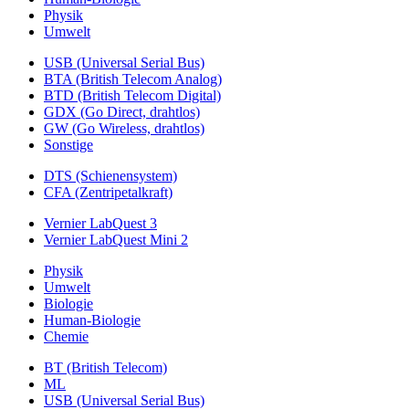
Physik
Umwelt
USB (Universal Serial Bus)
BTA (British Telecom Analog)
BTD (British Telecom Digital)
GDX (Go Direct, drahtlos)
GW (Go Wireless, drahtlos)
Sonstige
DTS (Schienensystem)
CFA (Zentripetalkraft)
Vernier LabQuest 3
Vernier LabQuest Mini 2
Physik
Umwelt
Biologie
Human-Biologie
Chemie
BT (British Telecom)
ML
USB (Universal Serial Bus)