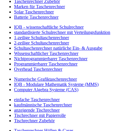
Taschenrechner Zubehör
Marken für Taschenrechner
Solar Taschenrechner
Batterie Taschenrechner
IQB - wissenschaftliche Schulrechner
standardisierte Schulrechner mit Verteilungsfunktion
1-zeilige Schultaschenrechner
2-zeilige Schultaschenrechner
Schultaschenrechner natürliche Ein- & Ausgabe
Wissenschaftlicher Taschenrechner
Nichtprogrammierbarer Taschenrechner
Programmierbarer Taschenrechner
Overhead Taschenrechner
Numerische Grafiktaschenrechner
IQB - Modulare Mathematik Systeme (MMS)
Computer Algebra Systeme (CAS)
einfache Taschenrechner
kaufmännische Taschenrechner
anzeigende Tischrechner
Tischrechner mit Papierrolle
Tischrechner Zubehör
Taschenrechner Hüllen & Cases