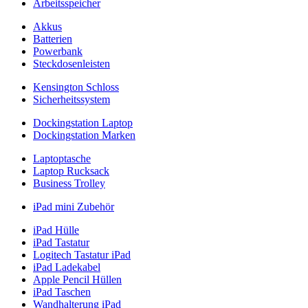
Arbeitsspeicher
Akkus
Batterien
Powerbank
Steckdosenleisten
Kensington Schloss
Sicherheitssystem
Dockingstation Laptop
Dockingstation Marken
Laptoptasche
Laptop Rucksack
Business Trolley
iPad mini Zubehör
iPad Hülle
iPad Tastatur
Logitech Tastatur iPad
iPad Ladekabel
Apple Pencil Hüllen
iPad Taschen
Wandhalterung iPad