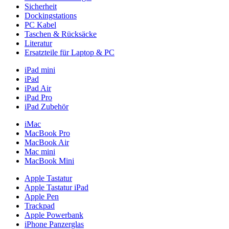
Sicherheit
Dockingstations
PC Kabel
Taschen & Rücksäcke
Literatur
Ersatzteile für Laptop & PC
iPad mini
iPad
iPad Air
iPad Pro
iPad Zubehör
iMac
MacBook Pro
MacBook Air
Mac mini
MacBook Mini
Apple Tastatur
Apple Tastatur iPad
Apple Pen
Trackpad
Apple Powerbank
iPhone Panzerglas