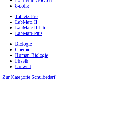
Fourier microUSB
8-polig
Tablet3 Pro
LabMate II
LabMate II Lite
LabMate Plus
Biologie
Chemie
Human-Biologie
Physik
Umwelt
Zur Kategorie Schulbedarf