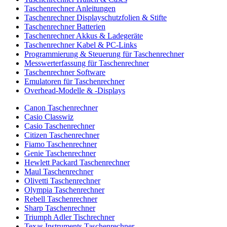
Taschenrechner Anleitungen
Taschenrechner Displayschutzfolien & Stifte
Taschenrechner Batterien
Taschenrechner Akkus & Ladegeräte
Taschenrechner Kabel & PC-Links
Programmierung & Steuerung für Taschenrechner
Messwerterfassung für Taschenrechner
Taschenrechner Software
Emulatoren für Taschenrechner
Overhead-Modelle & -Displays
Canon Taschenrechner
Casio Classwiz
Casio Taschenrechner
Citizen Taschenrechner
Fiamo Taschenrechner
Genie Taschenrechner
Hewlett Packard Taschenrechner
Maul Taschenrechner
Olivetti Taschenrechner
Olympia Taschenrechner
Rebell Taschenrechner
Sharp Taschenrechner
Triumph Adler Tischrechner
Texas Instruments Taschenrechner