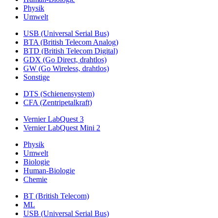
Physik
Umwelt
USB (Universal Serial Bus)
BTA (British Telecom Analog)
BTD (British Telecom Digital)
GDX (Go Direct, drahtlos)
GW (Go Wireless, drahtlos)
Sonstige
DTS (Schienensystem)
CFA (Zentripetalkraft)
Vernier LabQuest 3
Vernier LabQuest Mini 2
Physik
Umwelt
Biologie
Human-Biologie
Chemie
BT (British Telecom)
ML
USB (Universal Serial Bus)