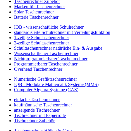
Taschenrechner Zubehör
Marken für Taschenrechner
Solar Taschenrechner
Batterie Taschenrechner
IQB - wissenschaftliche Schulrechner
standardisierte Schulrechner mit Verteilungsfunktion
1-zeilige Schultaschenrechner
2-zeilige Schultaschenrechner
Schultaschenrechner natürliche Ein- & Ausgabe
Wissenschaftlicher Taschenrechner
Nichtprogrammierbarer Taschenrechner
Programmierbarer Taschenrechner
Overhead Taschenrechner
Numerische Grafiktaschenrechner
IQB - Modulare Mathematik Systeme (MMS)
Computer Algebra Systeme (CAS)
einfache Taschenrechner
kaufmännische Taschenrechner
anzeigende Tischrechner
Tischrechner mit Papierrolle
Tischrechner Zubehör
Taschenrechner Hüllen & Cases