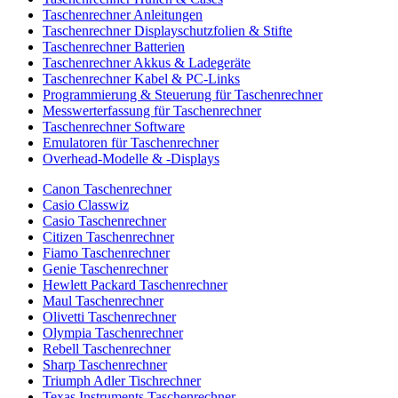
Taschenrechner Anleitungen
Taschenrechner Displayschutzfolien & Stifte
Taschenrechner Batterien
Taschenrechner Akkus & Ladegeräte
Taschenrechner Kabel & PC-Links
Programmierung & Steuerung für Taschenrechner
Messwerterfassung für Taschenrechner
Taschenrechner Software
Emulatoren für Taschenrechner
Overhead-Modelle & -Displays
Canon Taschenrechner
Casio Classwiz
Casio Taschenrechner
Citizen Taschenrechner
Fiamo Taschenrechner
Genie Taschenrechner
Hewlett Packard Taschenrechner
Maul Taschenrechner
Olivetti Taschenrechner
Olympia Taschenrechner
Rebell Taschenrechner
Sharp Taschenrechner
Triumph Adler Tischrechner
Texas Instruments Taschenrechner