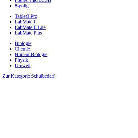
Fourier microUSB
8-polig
Tablet3 Pro
LabMate II
LabMate II Lite
LabMate Plus
Biologie
Chemie
Human-Biologie
Physik
Umwelt
Zur Kategorie Schulbedarf