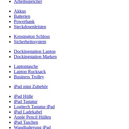
Arbeitsspeicher
Akkus
Batterien
Powerbank
Steckdosenleisten
Kensington Schloss
Sicherheitssystem
Dockingstation Laptop
Dockingstation Marken
Laptoptasche
Laptop Rucksack
Business Trolley
iPad mini Zubehör
iPad Hülle
iPad Tastatur
Logitech Tastatur iPad
iPad Ladekabel
Apple Pencil Hüllen
iPad Taschen
Wandhalterung iPad