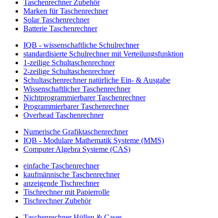
Taschenrechner Zubehör
Marken für Taschenrechner
Solar Taschenrechner
Batterie Taschenrechner
IQB - wissenschaftliche Schulrechner
standardisierte Schulrechner mit Verteilungsfunktion
1-zeilige Schultaschenrechner
2-zeilige Schultaschenrechner
Schultaschenrechner natürliche Ein- & Ausgabe
Wissenschaftlicher Taschenrechner
Nichtprogrammierbarer Taschenrechner
Programmierbarer Taschenrechner
Overhead Taschenrechner
Numerische Grafiktaschenrechner
IQB - Modulare Mathematik Systeme (MMS)
Computer Algebra Systeme (CAS)
einfache Taschenrechner
kaufmännische Taschenrechner
anzeigende Tischrechner
Tischrechner mit Papierrolle
Tischrechner Zubehör
Taschenrechner Hüllen & Cases