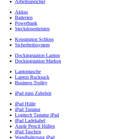
Arbeitsspeicher
Akkus
Batterien
Powerbank
Steckdosenleisten
Kensington Schloss
Sicherheitssystem
Dockingstation Laptop
Dockingstation Marken
Laptoptasche
Laptop Rucksack
Business Trolley
iPad mini Zubehör
iPad Hülle
iPad Tastatur
Logitech Tastatur iPad
iPad Ladekabel
Apple Pencil Hüllen
iPad Taschen
Wandhalterung iPad