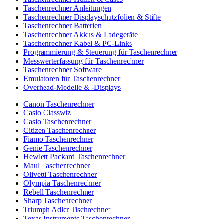
Taschenrechner Anleitungen
Taschenrechner Displayschutzfolien & Stifte
Taschenrechner Batterien
Taschenrechner Akkus & Ladegeräte
Taschenrechner Kabel & PC-Links
Programmierung & Steuerung für Taschenrechner
Messwerterfassung für Taschenrechner
Taschenrechner Software
Emulatoren für Taschenrechner
Overhead-Modelle & -Displays
Canon Taschenrechner
Casio Classwiz
Casio Taschenrechner
Citizen Taschenrechner
Fiamo Taschenrechner
Genie Taschenrechner
Hewlett Packard Taschenrechner
Maul Taschenrechner
Olivetti Taschenrechner
Olympia Taschenrechner
Rebell Taschenrechner
Sharp Taschenrechner
Triumph Adler Tischrechner
Texas Instruments Taschenrechner