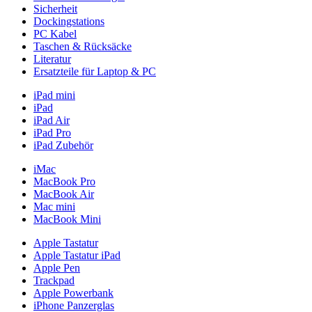
Sicherheit
Dockingstations
PC Kabel
Taschen & Rücksäcke
Literatur
Ersatzteile für Laptop & PC
iPad mini
iPad
iPad Air
iPad Pro
iPad Zubehör
iMac
MacBook Pro
MacBook Air
Mac mini
MacBook Mini
Apple Tastatur
Apple Tastatur iPad
Apple Pen
Trackpad
Apple Powerbank
iPhone Panzerglas