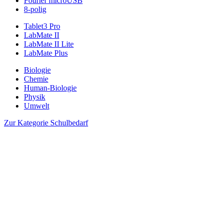
Fourier microUSB
8-polig
Tablet3 Pro
LabMate II
LabMate II Lite
LabMate Plus
Biologie
Chemie
Human-Biologie
Physik
Umwelt
Zur Kategorie Schulbedarf