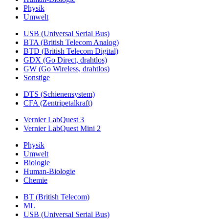
Physik
Umwelt
USB (Universal Serial Bus)
BTA (British Telecom Analog)
BTD (British Telecom Digital)
GDX (Go Direct, drahtlos)
GW (Go Wireless, drahtlos)
Sonstige
DTS (Schienensystem)
CFA (Zentripetalkraft)
Vernier LabQuest 3
Vernier LabQuest Mini 2
Physik
Umwelt
Biologie
Human-Biologie
Chemie
BT (British Telecom)
ML
USB (Universal Serial Bus)