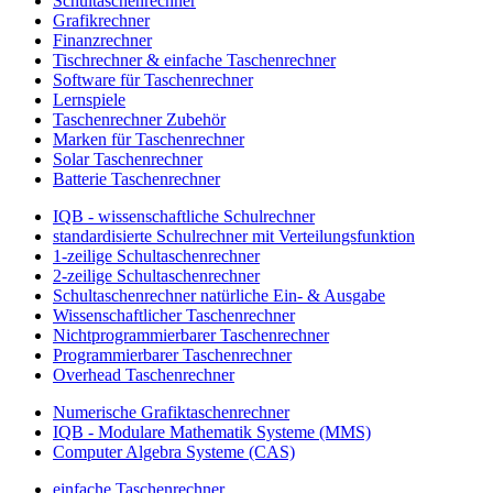
Schultaschenrechner
Grafikrechner
Finanzrechner
Tischrechner & einfache Taschenrechner
Software für Taschenrechner
Lernspiele
Taschenrechner Zubehör
Marken für Taschenrechner
Solar Taschenrechner
Batterie Taschenrechner
IQB - wissenschaftliche Schulrechner
standardisierte Schulrechner mit Verteilungsfunktion
1-zeilige Schultaschenrechner
2-zeilige Schultaschenrechner
Schultaschenrechner natürliche Ein- & Ausgabe
Wissenschaftlicher Taschenrechner
Nichtprogrammierbarer Taschenrechner
Programmierbarer Taschenrechner
Overhead Taschenrechner
Numerische Grafiktaschenrechner
IQB - Modulare Mathematik Systeme (MMS)
Computer Algebra Systeme (CAS)
einfache Taschenrechner