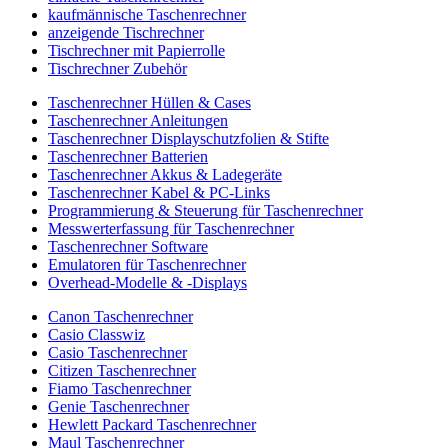
kaufmännische Taschenrechner
anzeigende Tischrechner
Tischrechner mit Papierrolle
Tischrechner Zubehör
Taschenrechner Hüllen & Cases
Taschenrechner Anleitungen
Taschenrechner Displayschutzfolien & Stifte
Taschenrechner Batterien
Taschenrechner Akkus & Ladegeräte
Taschenrechner Kabel & PC-Links
Programmierung & Steuerung für Taschenrechner
Messwerterfassung für Taschenrechner
Taschenrechner Software
Emulatoren für Taschenrechner
Overhead-Modelle & -Displays
Canon Taschenrechner
Casio Classwiz
Casio Taschenrechner
Citizen Taschenrechner
Fiamo Taschenrechner
Genie Taschenrechner
Hewlett Packard Taschenrechner
Maul Taschenrechner