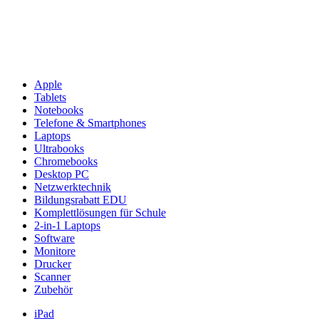
Apple
Tablets
Notebooks
Telefone & Smartphones
Laptops
Ultrabooks
Chromebooks
Desktop PC
Netzwerktechnik
Bildungsrabatt EDU
Komplettlösungen für Schule
2-in-1 Laptops
Software
Monitore
Drucker
Scanner
Zubehör
iPad