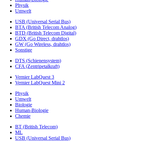
Physik
Umwelt
USB (Universal Serial Bus)
BTA (British Telecom Analog)
BTD (British Telecom Digital)
GDX (Go Direct, drahtlos)
GW (Go Wireless, drahtlos)
Sonstige
DTS (Schienensystem)
CFA (Zentripetalkraft)
Vernier LabQuest 3
Vernier LabQuest Mini 2
Physik
Umwelt
Biologie
Human-Biologie
Chemie
BT (British Telecom)
ML
USB (Universal Serial Bus)