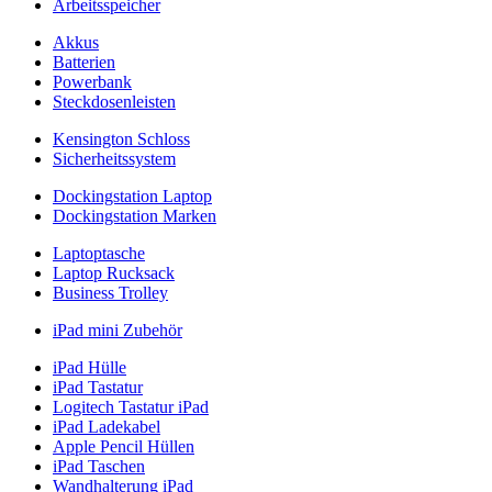
Arbeitsspeicher
Akkus
Batterien
Powerbank
Steckdosenleisten
Kensington Schloss
Sicherheitssystem
Dockingstation Laptop
Dockingstation Marken
Laptoptasche
Laptop Rucksack
Business Trolley
iPad mini Zubehör
iPad Hülle
iPad Tastatur
Logitech Tastatur iPad
iPad Ladekabel
Apple Pencil Hüllen
iPad Taschen
Wandhalterung iPad