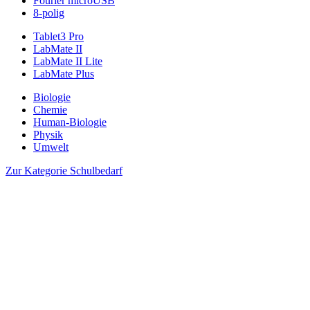
Fourier microUSB
8-polig
Tablet3 Pro
LabMate II
LabMate II Lite
LabMate Plus
Biologie
Chemie
Human-Biologie
Physik
Umwelt
Zur Kategorie Schulbedarf