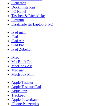
Sicherheit
Dockingstations
PC Kabel
Taschen & Rücksäcke
Literatur
Ersatzteile für Laptop & PC
iPad mini
iPad
iPad Air
iPad Pro
iPad Zubehör
iMac
MacBook Pro
MacBook Air
Mac mini
MacBook Mini
Apple Tastatur
Apple Tastatur iPad
Apple Pen
Trackpad
Apple Powerbank
iPhone Panzerglas