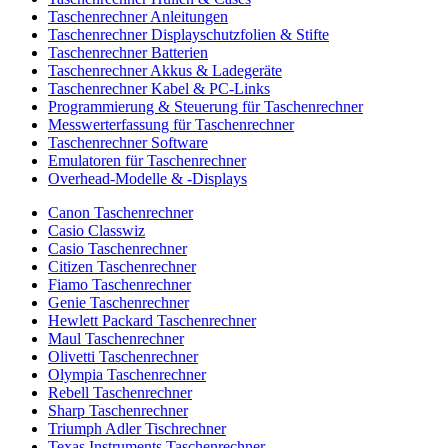
Taschenrechner Anleitungen
Taschenrechner Displayschutzfolien & Stifte
Taschenrechner Batterien
Taschenrechner Akkus & Ladegeräte
Taschenrechner Kabel & PC-Links
Programmierung & Steuerung für Taschenrechner
Messwerterfassung für Taschenrechner
Taschenrechner Software
Emulatoren für Taschenrechner
Overhead-Modelle & -Displays
Canon Taschenrechner
Casio Classwiz
Casio Taschenrechner
Citizen Taschenrechner
Fiamo Taschenrechner
Genie Taschenrechner
Hewlett Packard Taschenrechner
Maul Taschenrechner
Olivetti Taschenrechner
Olympia Taschenrechner
Rebell Taschenrechner
Sharp Taschenrechner
Triumph Adler Tischrechner
Texas Instruments Taschenrechner