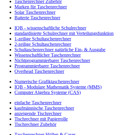
Taschenrechner Zubehör
Marken für Taschenrechner
Solar Taschenrechner
Batterie Taschenrechner
IQB - wissenschaftliche Schulrechner
standardisierte Schulrechner mit Verteilungsfunktion
1-zeilige Schultaschenrechner
2-zeilige Schultaschenrechner
Schultaschenrechner natürliche Ein- & Ausgabe
Wissenschaftlicher Taschenrechner
Nichtprogrammierbarer Taschenrechner
Programmierbarer Taschenrechner
Overhead Taschenrechner
Numerische Grafiktaschenrechner
IQB - Modulare Mathematik Systeme (MMS)
Computer Algebra Systeme (CAS)
einfache Taschenrechner
kaufmännische Taschenrechner
anzeigende Tischrechner
Tischrechner mit Papierrolle
Tischrechner Zubehör
Taschenrechner Hüllen & Cases