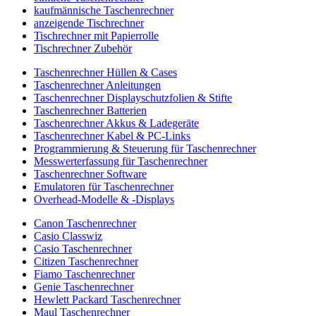
kaufmännische Taschenrechner
anzeigende Tischrechner
Tischrechner mit Papierrolle
Tischrechner Zubehör
Taschenrechner Hüllen & Cases
Taschenrechner Anleitungen
Taschenrechner Displayschutzfolien & Stifte
Taschenrechner Batterien
Taschenrechner Akkus & Ladegeräte
Taschenrechner Kabel & PC-Links
Programmierung & Steuerung für Taschenrechner
Messwerterfassung für Taschenrechner
Taschenrechner Software
Emulatoren für Taschenrechner
Overhead-Modelle & -Displays
Canon Taschenrechner
Casio Classwiz
Casio Taschenrechner
Citizen Taschenrechner
Fiamo Taschenrechner
Genie Taschenrechner
Hewlett Packard Taschenrechner
Maul Taschenrechner