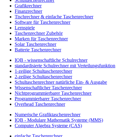
Schultaschenrechner
Grafikrechner
Finanzrechner
Tischrechner & einfache Taschenrechner
Software für Taschenrechner
Lernspiele
Taschenrechner Zubehör
Marken für Taschenrechner
Solar Taschenrechner
Batterie Taschenrechner
IQB - wissenschaftliche Schulrechner
standardisierte Schulrechner mit Verteilungsfunktion
1-zeilige Schultaschenrechner
2-zeilige Schultaschenrechner
Schultaschenrechner natürliche Ein- & Ausgabe
Wissenschaftlicher Taschenrechner
Nichtprogrammierbarer Taschenrechner
Programmierbarer Taschenrechner
Overhead Taschenrechner
Numerische Grafiktaschenrechner
IQB - Modulare Mathematik Systeme (MMS)
Computer Algebra Systeme (CAS)
einfache Taschenrechner