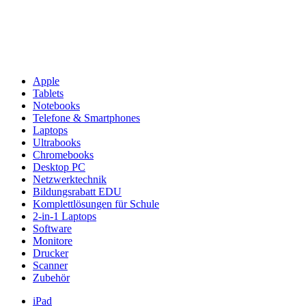
Apple
Tablets
Notebooks
Telefone & Smartphones
Laptops
Ultrabooks
Chromebooks
Desktop PC
Netzwerktechnik
Bildungsrabatt EDU
Komplettlösungen für Schule
2-in-1 Laptops
Software
Monitore
Drucker
Scanner
Zubehör
iPad