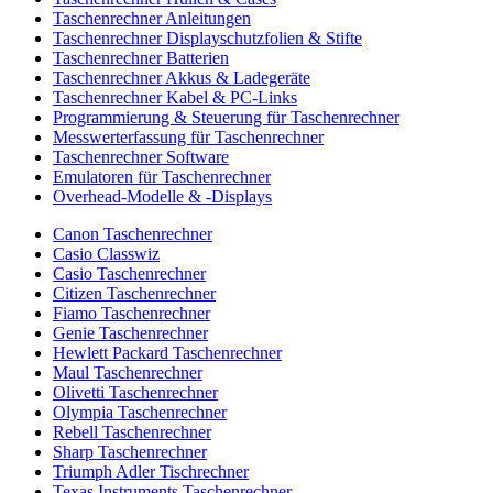
Taschenrechner Anleitungen
Taschenrechner Displayschutzfolien & Stifte
Taschenrechner Batterien
Taschenrechner Akkus & Ladegeräte
Taschenrechner Kabel & PC-Links
Programmierung & Steuerung für Taschenrechner
Messwerterfassung für Taschenrechner
Taschenrechner Software
Emulatoren für Taschenrechner
Overhead-Modelle & -Displays
Canon Taschenrechner
Casio Classwiz
Casio Taschenrechner
Citizen Taschenrechner
Fiamo Taschenrechner
Genie Taschenrechner
Hewlett Packard Taschenrechner
Maul Taschenrechner
Olivetti Taschenrechner
Olympia Taschenrechner
Rebell Taschenrechner
Sharp Taschenrechner
Triumph Adler Tischrechner
Texas Instruments Taschenrechner