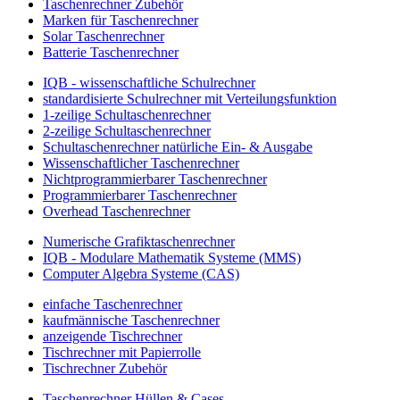
Taschenrechner Zubehör
Marken für Taschenrechner
Solar Taschenrechner
Batterie Taschenrechner
IQB - wissenschaftliche Schulrechner
standardisierte Schulrechner mit Verteilungsfunktion
1-zeilige Schultaschenrechner
2-zeilige Schultaschenrechner
Schultaschenrechner natürliche Ein- & Ausgabe
Wissenschaftlicher Taschenrechner
Nichtprogrammierbarer Taschenrechner
Programmierbarer Taschenrechner
Overhead Taschenrechner
Numerische Grafiktaschenrechner
IQB - Modulare Mathematik Systeme (MMS)
Computer Algebra Systeme (CAS)
einfache Taschenrechner
kaufmännische Taschenrechner
anzeigende Tischrechner
Tischrechner mit Papierrolle
Tischrechner Zubehör
Taschenrechner Hüllen & Cases