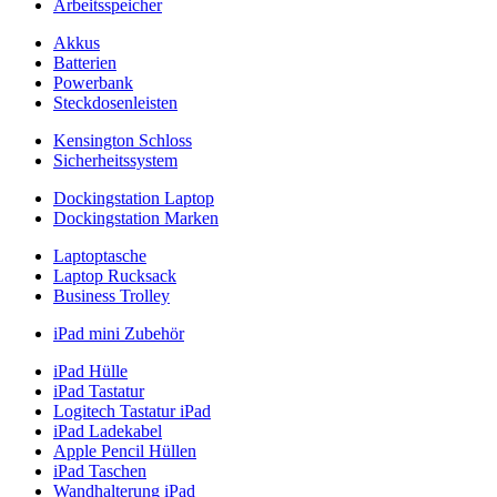
Arbeitsspeicher
Akkus
Batterien
Powerbank
Steckdosenleisten
Kensington Schloss
Sicherheitssystem
Dockingstation Laptop
Dockingstation Marken
Laptoptasche
Laptop Rucksack
Business Trolley
iPad mini Zubehör
iPad Hülle
iPad Tastatur
Logitech Tastatur iPad
iPad Ladekabel
Apple Pencil Hüllen
iPad Taschen
Wandhalterung iPad