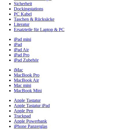
Sicherheit
Dockingstations
PC Kabel
Taschen & Rücksäcke
Literatur
Ersatzteile für Laptop & PC
iPad mini
iPad
iPad Air
iPad Pro
iPad Zubehör
iMac
MacBook Pro
MacBook Air
Mac mini
MacBook Mini
Apple Tastatur
Apple Tastatur iPad
Apple Pen
Trackpad
Apple Powerbank
iPhone Panzerglas