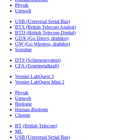
Physik
Umwelt
USB (Universal Serial Bus)
BTA (British Telecom Analog)
BTD (British Telecom Digital)
GDX (Go Direct, drahtlos)
GW (Go Wireless, drahtlos)
Sonstige
DTS (Schienensystem)
CFA (Zentripetalkraft)
Vernier LabQuest 3
Vernier LabQuest Mini 2
Physik
Umwelt
Biologie
Human-Biologie
Chemie
BT (British Telecom)
ML
USB (Universal Serial Bus)