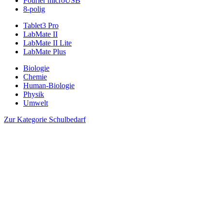
Fourier microUSB
8-polig
Tablet3 Pro
LabMate II
LabMate II Lite
LabMate Plus
Biologie
Chemie
Human-Biologie
Physik
Umwelt
Zur Kategorie Schulbedarf