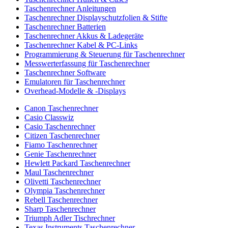
Taschenrechner Anleitungen
Taschenrechner Displayschutzfolien & Stifte
Taschenrechner Batterien
Taschenrechner Akkus & Ladegeräte
Taschenrechner Kabel & PC-Links
Programmierung & Steuerung für Taschenrechner
Messwerterfassung für Taschenrechner
Taschenrechner Software
Emulatoren für Taschenrechner
Overhead-Modelle & -Displays
Canon Taschenrechner
Casio Classwiz
Casio Taschenrechner
Citizen Taschenrechner
Fiamo Taschenrechner
Genie Taschenrechner
Hewlett Packard Taschenrechner
Maul Taschenrechner
Olivetti Taschenrechner
Olympia Taschenrechner
Rebell Taschenrechner
Sharp Taschenrechner
Triumph Adler Tischrechner
Texas Instruments Taschenrechner