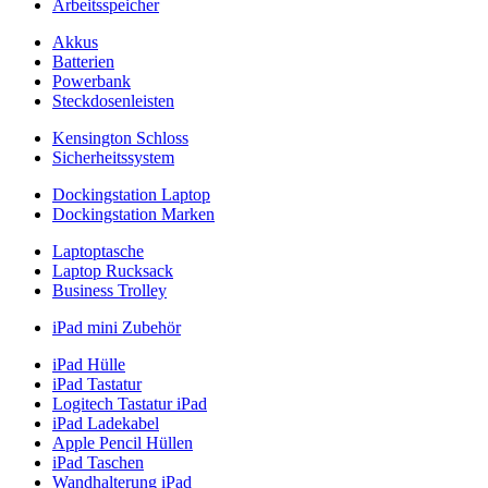
Arbeitsspeicher
Akkus
Batterien
Powerbank
Steckdosenleisten
Kensington Schloss
Sicherheitssystem
Dockingstation Laptop
Dockingstation Marken
Laptoptasche
Laptop Rucksack
Business Trolley
iPad mini Zubehör
iPad Hülle
iPad Tastatur
Logitech Tastatur iPad
iPad Ladekabel
Apple Pencil Hüllen
iPad Taschen
Wandhalterung iPad