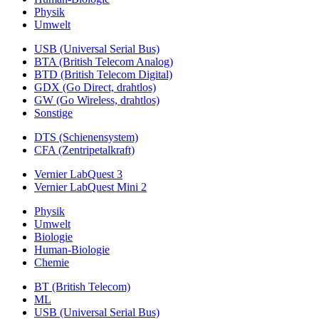
Physik
Umwelt
USB (Universal Serial Bus)
BTA (British Telecom Analog)
BTD (British Telecom Digital)
GDX (Go Direct, drahtlos)
GW (Go Wireless, drahtlos)
Sonstige
DTS (Schienensystem)
CFA (Zentripetalkraft)
Vernier LabQuest 3
Vernier LabQuest Mini 2
Physik
Umwelt
Biologie
Human-Biologie
Chemie
BT (British Telecom)
ML
USB (Universal Serial Bus)