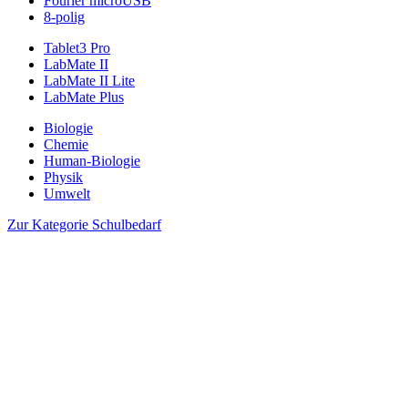
Fourier microUSB
8-polig
Tablet3 Pro
LabMate II
LabMate II Lite
LabMate Plus
Biologie
Chemie
Human-Biologie
Physik
Umwelt
Zur Kategorie Schulbedarf