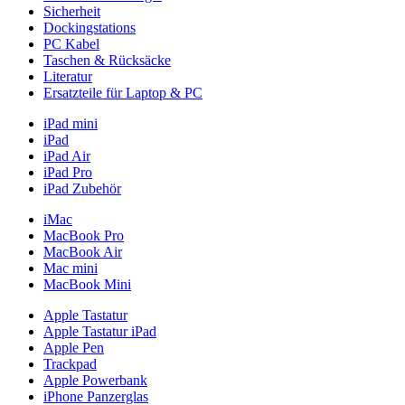
Sicherheit
Dockingstations
PC Kabel
Taschen & Rücksäcke
Literatur
Ersatzteile für Laptop & PC
iPad mini
iPad
iPad Air
iPad Pro
iPad Zubehör
iMac
MacBook Pro
MacBook Air
Mac mini
MacBook Mini
Apple Tastatur
Apple Tastatur iPad
Apple Pen
Trackpad
Apple Powerbank
iPhone Panzerglas