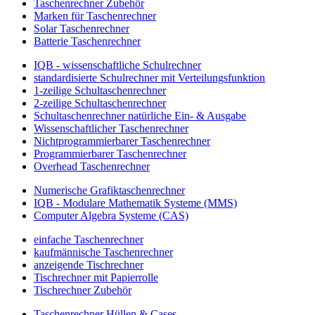
Taschenrechner Zubehör
Marken für Taschenrechner
Solar Taschenrechner
Batterie Taschenrechner
IQB - wissenschaftliche Schulrechner
standardisierte Schulrechner mit Verteilungsfunktion
1-zeilige Schultaschenrechner
2-zeilige Schultaschenrechner
Schultaschenrechner natürliche Ein- & Ausgabe
Wissenschaftlicher Taschenrechner
Nichtprogrammierbarer Taschenrechner
Programmierbarer Taschenrechner
Overhead Taschenrechner
Numerische Grafiktaschenrechner
IQB - Modulare Mathematik Systeme (MMS)
Computer Algebra Systeme (CAS)
einfache Taschenrechner
kaufmännische Taschenrechner
anzeigende Tischrechner
Tischrechner mit Papierrolle
Tischrechner Zubehör
Taschenrechner Hüllen & Cases