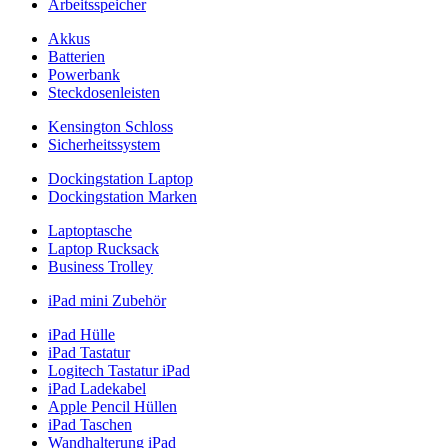
Arbeitsspeicher
Akkus
Batterien
Powerbank
Steckdosenleisten
Kensington Schloss
Sicherheitssystem
Dockingstation Laptop
Dockingstation Marken
Laptoptasche
Laptop Rucksack
Business Trolley
iPad mini Zubehör
iPad Hülle
iPad Tastatur
Logitech Tastatur iPad
iPad Ladekabel
Apple Pencil Hüllen
iPad Taschen
Wandhalterung iPad