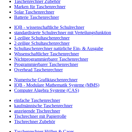
Taschenrechner Zubehör
Marken für Taschenrechner
Solar Taschenrechner
Batterie Taschenrechner
IQB - wissenschaftliche Schulrechner
standardisierte Schulrechner mit Verteilungsfunktion
1-zeilige Schultaschenrechner
2-zeilige Schultaschenrechner
Schultaschenrechner natürliche Ein- & Ausgabe
Wissenschaftlicher Taschenrechner
Nichtprogrammierbarer Taschenrechner
Programmierbarer Taschenrechner
Overhead Taschenrechner
Numerische Grafiktaschenrechner
IQB - Modulare Mathematik Systeme (MMS)
Computer Algebra Systeme (CAS)
einfache Taschenrechner
kaufmännische Taschenrechner
anzeigende Tischrechner
Tischrechner mit Papierrolle
Tischrechner Zubehör
Taschenrechner Hüllen & Cases