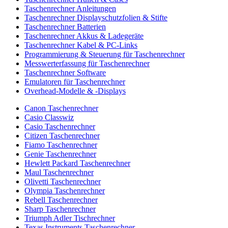
Taschenrechner Anleitungen
Taschenrechner Displayschutzfolien & Stifte
Taschenrechner Batterien
Taschenrechner Akkus & Ladegeräte
Taschenrechner Kabel & PC-Links
Programmierung & Steuerung für Taschenrechner
Messwerterfassung für Taschenrechner
Taschenrechner Software
Emulatoren für Taschenrechner
Overhead-Modelle & -Displays
Canon Taschenrechner
Casio Classwiz
Casio Taschenrechner
Citizen Taschenrechner
Fiamo Taschenrechner
Genie Taschenrechner
Hewlett Packard Taschenrechner
Maul Taschenrechner
Olivetti Taschenrechner
Olympia Taschenrechner
Rebell Taschenrechner
Sharp Taschenrechner
Triumph Adler Tischrechner
Texas Instruments Taschenrechner