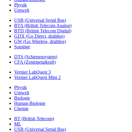
Physik
Umwelt
USB (Universal Serial Bus)
BTA (British Telecom Analog)
BTD (British Telecom Digital)
GDX (Go Direct, drahtlos)
GW (Go Wireless, drahtlos)
Sonstige
DTS (Schienensystem)
CFA (Zentripetalkraft)
Vernier LabQuest 3
Vernier LabQuest Mini 2
Physik
Umwelt
Biologie
Human-Biologie
Chemie
BT (British Telecom)
ML
USB (Universal Serial Bus)