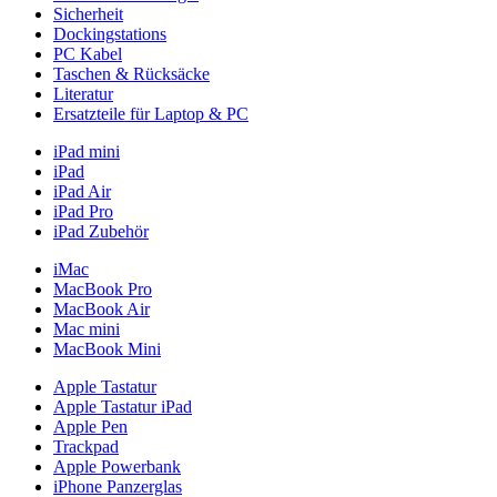
Sicherheit
Dockingstations
PC Kabel
Taschen & Rücksäcke
Literatur
Ersatzteile für Laptop & PC
iPad mini
iPad
iPad Air
iPad Pro
iPad Zubehör
iMac
MacBook Pro
MacBook Air
Mac mini
MacBook Mini
Apple Tastatur
Apple Tastatur iPad
Apple Pen
Trackpad
Apple Powerbank
iPhone Panzerglas