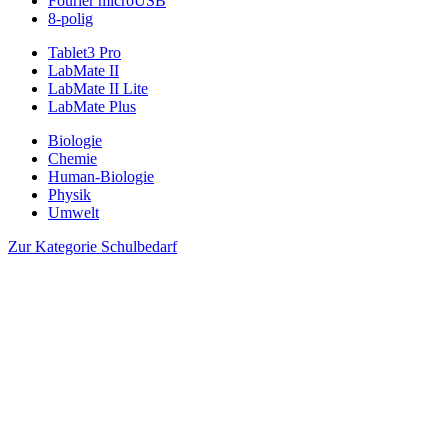
Fourier microUSB
8-polig
Tablet3 Pro
LabMate II
LabMate II Lite
LabMate Plus
Biologie
Chemie
Human-Biologie
Physik
Umwelt
Zur Kategorie Schulbedarf