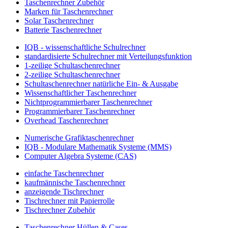
Taschenrechner Zubehör
Marken für Taschenrechner
Solar Taschenrechner
Batterie Taschenrechner
IQB - wissenschaftliche Schulrechner
standardisierte Schulrechner mit Verteilungsfunktion
1-zeilige Schultaschenrechner
2-zeilige Schultaschenrechner
Schultaschenrechner natürliche Ein- & Ausgabe
Wissenschaftlicher Taschenrechner
Nichtprogrammierbarer Taschenrechner
Programmierbarer Taschenrechner
Overhead Taschenrechner
Numerische Grafiktaschenrechner
IQB - Modulare Mathematik Systeme (MMS)
Computer Algebra Systeme (CAS)
einfache Taschenrechner
kaufmännische Taschenrechner
anzeigende Tischrechner
Tischrechner mit Papierrolle
Tischrechner Zubehör
Taschenrechner Hüllen & Cases