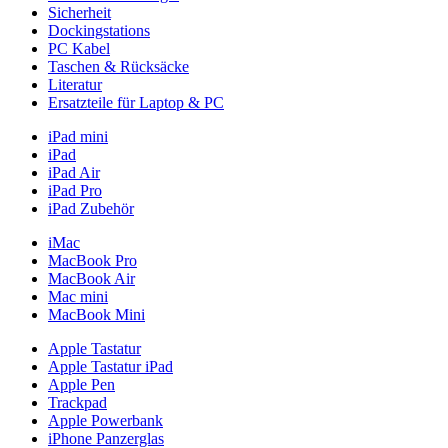
Sicherheit
Dockingstations
PC Kabel
Taschen & Rücksäcke
Literatur
Ersatzteile für Laptop & PC
iPad mini
iPad
iPad Air
iPad Pro
iPad Zubehör
iMac
MacBook Pro
MacBook Air
Mac mini
MacBook Mini
Apple Tastatur
Apple Tastatur iPad
Apple Pen
Trackpad
Apple Powerbank
iPhone Panzerglas