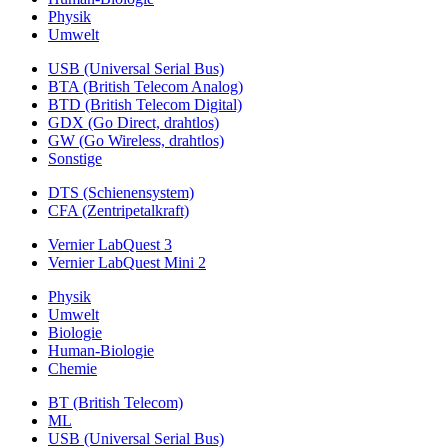
Physik
Umwelt
USB (Universal Serial Bus)
BTA (British Telecom Analog)
BTD (British Telecom Digital)
GDX (Go Direct, drahtlos)
GW (Go Wireless, drahtlos)
Sonstige
DTS (Schienensystem)
CFA (Zentripetalkraft)
Vernier LabQuest 3
Vernier LabQuest Mini 2
Physik
Umwelt
Biologie
Human-Biologie
Chemie
BT (British Telecom)
ML
USB (Universal Serial Bus)