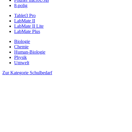
Fourier microUSB
8-polig
Tablet3 Pro
LabMate II
LabMate II Lite
LabMate Plus
Biologie
Chemie
Human-Biologie
Physik
Umwelt
Zur Kategorie Schulbedarf