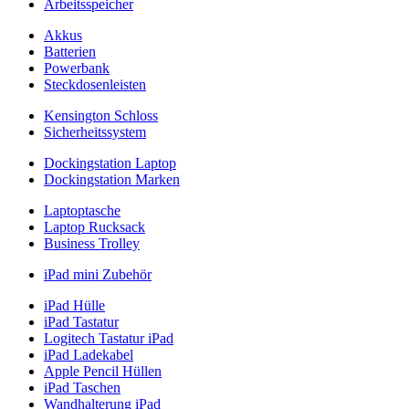
Arbeitsspeicher
Akkus
Batterien
Powerbank
Steckdosenleisten
Kensington Schloss
Sicherheitssystem
Dockingstation Laptop
Dockingstation Marken
Laptoptasche
Laptop Rucksack
Business Trolley
iPad mini Zubehör
iPad Hülle
iPad Tastatur
Logitech Tastatur iPad
iPad Ladekabel
Apple Pencil Hüllen
iPad Taschen
Wandhalterung iPad