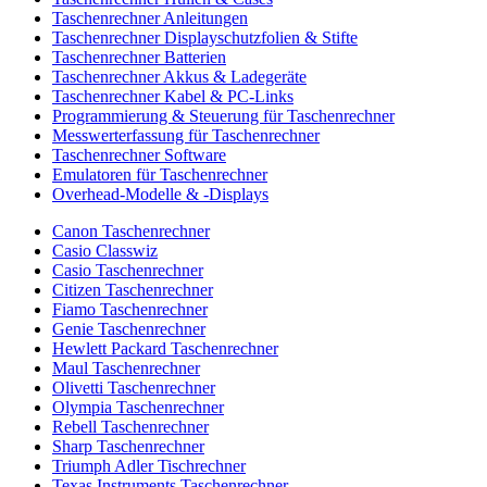
Taschenrechner Anleitungen
Taschenrechner Displayschutzfolien & Stifte
Taschenrechner Batterien
Taschenrechner Akkus & Ladegeräte
Taschenrechner Kabel & PC-Links
Programmierung & Steuerung für Taschenrechner
Messwerterfassung für Taschenrechner
Taschenrechner Software
Emulatoren für Taschenrechner
Overhead-Modelle & -Displays
Canon Taschenrechner
Casio Classwiz
Casio Taschenrechner
Citizen Taschenrechner
Fiamo Taschenrechner
Genie Taschenrechner
Hewlett Packard Taschenrechner
Maul Taschenrechner
Olivetti Taschenrechner
Olympia Taschenrechner
Rebell Taschenrechner
Sharp Taschenrechner
Triumph Adler Tischrechner
Texas Instruments Taschenrechner