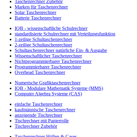
Taschenrechner Zubehör
Marken für Taschenrechner
Solar Taschenrechner
Batterie Taschenrechner
IQB - wissenschaftliche Schulrechner
standardisierte Schulrechner mit Verteilungsfunktion
1-zeilige Schultaschenrechner
2-zeilige Schultaschenrechner
Schultaschenrechner natürliche Ein- & Ausgabe
Wissenschaftlicher Taschenrechner
Nichtprogrammierbarer Taschenrechner
Programmierbarer Taschenrechner
Overhead Taschenrechner
Numerische Grafiktaschenrechner
IQB - Modulare Mathematik Systeme (MMS)
Computer Algebra Systeme (CAS)
einfache Taschenrechner
kaufmännische Taschenrechner
anzeigende Tischrechner
Tischrechner mit Papierrolle
Tischrechner Zubehör
Taschenrechner Hüllen & Cases