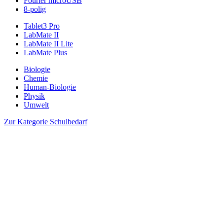
Fourier microUSB
8-polig
Tablet3 Pro
LabMate II
LabMate II Lite
LabMate Plus
Biologie
Chemie
Human-Biologie
Physik
Umwelt
Zur Kategorie Schulbedarf