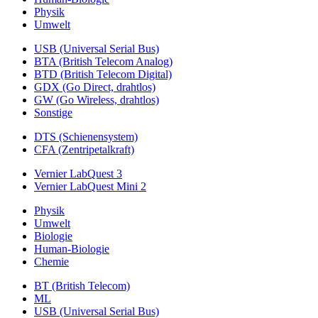
Physik
Umwelt
USB (Universal Serial Bus)
BTA (British Telecom Analog)
BTD (British Telecom Digital)
GDX (Go Direct, drahtlos)
GW (Go Wireless, drahtlos)
Sonstige
DTS (Schienensystem)
CFA (Zentripetalkraft)
Vernier LabQuest 3
Vernier LabQuest Mini 2
Physik
Umwelt
Biologie
Human-Biologie
Chemie
BT (British Telecom)
ML
USB (Universal Serial Bus)