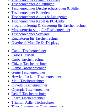
Taschenrechner Anleitungen
Taschenrechner Displayschutzfolien & Stifte
Taschenrechner Batterien
Taschenrechner Akkus & Ladegeräte
Taschenrechner Kabel & PC-Links
Programmierung & Steuerung für Taschenrechner
Messwerterfassung für Taschenrechner
Taschenrechner Software
Emulatoren für Taschenrechner
Overhead-Modelle & -Displays
Canon Taschenrechner
Casio Classwiz
Casio Taschenrechner
Citizen Taschenrechner
Fiamo Taschenrechner
Genie Taschenrechner
Hewlett Packard Taschenrechner
Maul Taschenrechner
Olivetti Taschenrechner
Olympia Taschenrechner
Rebell Taschenrechner
Sharp Taschenrechner
Triumph Adler Tischrechner
Texas Instruments Taschenrechner