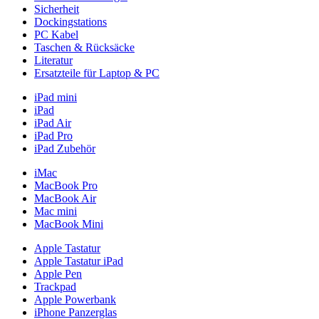
Sicherheit
Dockingstations
PC Kabel
Taschen & Rücksäcke
Literatur
Ersatzteile für Laptop & PC
iPad mini
iPad
iPad Air
iPad Pro
iPad Zubehör
iMac
MacBook Pro
MacBook Air
Mac mini
MacBook Mini
Apple Tastatur
Apple Tastatur iPad
Apple Pen
Trackpad
Apple Powerbank
iPhone Panzerglas