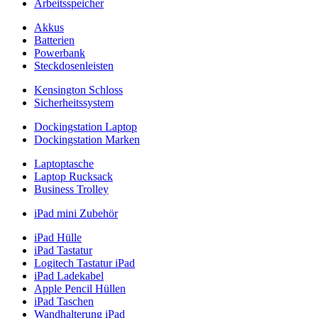
Arbeitsspeicher
Akkus
Batterien
Powerbank
Steckdosenleisten
Kensington Schloss
Sicherheitssystem
Dockingstation Laptop
Dockingstation Marken
Laptoptasche
Laptop Rucksack
Business Trolley
iPad mini Zubehör
iPad Hülle
iPad Tastatur
Logitech Tastatur iPad
iPad Ladekabel
Apple Pencil Hüllen
iPad Taschen
Wandhalterung iPad