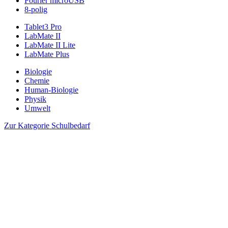
Fourier microUSB
8-polig
Tablet3 Pro
LabMate II
LabMate II Lite
LabMate Plus
Biologie
Chemie
Human-Biologie
Physik
Umwelt
Zur Kategorie Schulbedarf