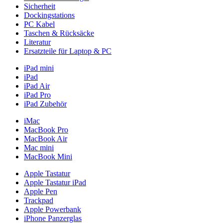
Sicherheit
Dockingstations
PC Kabel
Taschen & Rücksäcke
Literatur
Ersatzteile für Laptop & PC
iPad mini
iPad
iPad Air
iPad Pro
iPad Zubehör
iMac
MacBook Pro
MacBook Air
Mac mini
MacBook Mini
Apple Tastatur
Apple Tastatur iPad
Apple Pen
Trackpad
Apple Powerbank
iPhone Panzerglas