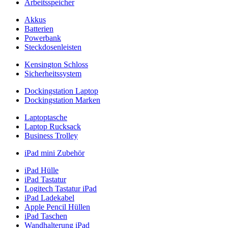
Arbeitsspeicher
Akkus
Batterien
Powerbank
Steckdosenleisten
Kensington Schloss
Sicherheitssystem
Dockingstation Laptop
Dockingstation Marken
Laptoptasche
Laptop Rucksack
Business Trolley
iPad mini Zubehör
iPad Hülle
iPad Tastatur
Logitech Tastatur iPad
iPad Ladekabel
Apple Pencil Hüllen
iPad Taschen
Wandhalterung iPad