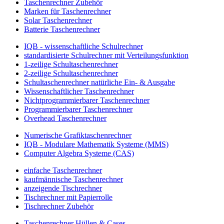
Taschenrechner Zubehör
Marken für Taschenrechner
Solar Taschenrechner
Batterie Taschenrechner
IQB - wissenschaftliche Schulrechner
standardisierte Schulrechner mit Verteilungsfunktion
1-zeilige Schultaschenrechner
2-zeilige Schultaschenrechner
Schultaschenrechner natürliche Ein- & Ausgabe
Wissenschaftlicher Taschenrechner
Nichtprogrammierbarer Taschenrechner
Programmierbarer Taschenrechner
Overhead Taschenrechner
Numerische Grafiktaschenrechner
IQB - Modulare Mathematik Systeme (MMS)
Computer Algebra Systeme (CAS)
einfache Taschenrechner
kaufmännische Taschenrechner
anzeigende Tischrechner
Tischrechner mit Papierrolle
Tischrechner Zubehör
Taschenrechner Hüllen & Cases