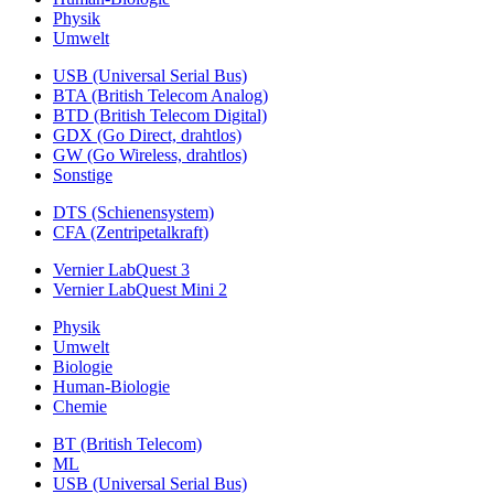
Physik
Umwelt
USB (Universal Serial Bus)
BTA (British Telecom Analog)
BTD (British Telecom Digital)
GDX (Go Direct, drahtlos)
GW (Go Wireless, drahtlos)
Sonstige
DTS (Schienensystem)
CFA (Zentripetalkraft)
Vernier LabQuest 3
Vernier LabQuest Mini 2
Physik
Umwelt
Biologie
Human-Biologie
Chemie
BT (British Telecom)
ML
USB (Universal Serial Bus)