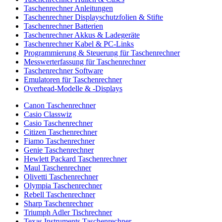
Taschenrechner Anleitungen
Taschenrechner Displayschutzfolien & Stifte
Taschenrechner Batterien
Taschenrechner Akkus & Ladegeräte
Taschenrechner Kabel & PC-Links
Programmierung & Steuerung für Taschenrechner
Messwerterfassung für Taschenrechner
Taschenrechner Software
Emulatoren für Taschenrechner
Overhead-Modelle & -Displays
Canon Taschenrechner
Casio Classwiz
Casio Taschenrechner
Citizen Taschenrechner
Fiamo Taschenrechner
Genie Taschenrechner
Hewlett Packard Taschenrechner
Maul Taschenrechner
Olivetti Taschenrechner
Olympia Taschenrechner
Rebell Taschenrechner
Sharp Taschenrechner
Triumph Adler Tischrechner
Texas Instruments Taschenrechner