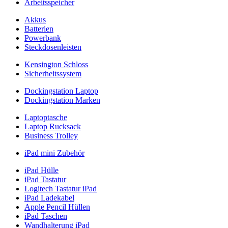
Arbeitsspeicher
Akkus
Batterien
Powerbank
Steckdosenleisten
Kensington Schloss
Sicherheitssystem
Dockingstation Laptop
Dockingstation Marken
Laptoptasche
Laptop Rucksack
Business Trolley
iPad mini Zubehör
iPad Hülle
iPad Tastatur
Logitech Tastatur iPad
iPad Ladekabel
Apple Pencil Hüllen
iPad Taschen
Wandhalterung iPad