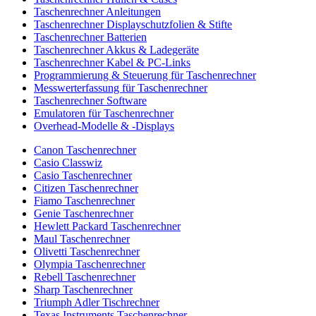
Taschenrechner Anleitungen
Taschenrechner Displayschutzfolien & Stifte
Taschenrechner Batterien
Taschenrechner Akkus & Ladegeräte
Taschenrechner Kabel & PC-Links
Programmierung & Steuerung für Taschenrechner
Messwerterfassung für Taschenrechner
Taschenrechner Software
Emulatoren für Taschenrechner
Overhead-Modelle & -Displays
Canon Taschenrechner
Casio Classwiz
Casio Taschenrechner
Citizen Taschenrechner
Fiamo Taschenrechner
Genie Taschenrechner
Hewlett Packard Taschenrechner
Maul Taschenrechner
Olivetti Taschenrechner
Olympia Taschenrechner
Rebell Taschenrechner
Sharp Taschenrechner
Triumph Adler Tischrechner
Texas Instruments Taschenrechner