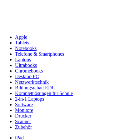
Apple
Tablets
Notebooks
Telefone & Smartphones
Laptops
Ultrabooks
Chromebooks
Desktop PC
Netzwerktechnik
Bildungsrabatt EDU
Komplettlösungen für Schule
2-in-1 Laptops
Software
Monitore
Drucker
Scanner
Zubehör
iPad