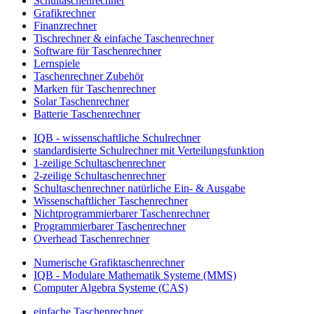
Schultaschenrechner
Grafikrechner
Finanzrechner
Tischrechner & einfache Taschenrechner
Software für Taschenrechner
Lernspiele
Taschenrechner Zubehör
Marken für Taschenrechner
Solar Taschenrechner
Batterie Taschenrechner
IQB - wissenschaftliche Schulrechner
standardisierte Schulrechner mit Verteilungsfunktion
1-zeilige Schultaschenrechner
2-zeilige Schultaschenrechner
Schultaschenrechner natürliche Ein- & Ausgabe
Wissenschaftlicher Taschenrechner
Nichtprogrammierbarer Taschenrechner
Programmierbarer Taschenrechner
Overhead Taschenrechner
Numerische Grafiktaschenrechner
IQB - Modulare Mathematik Systeme (MMS)
Computer Algebra Systeme (CAS)
einfache Taschenrechner