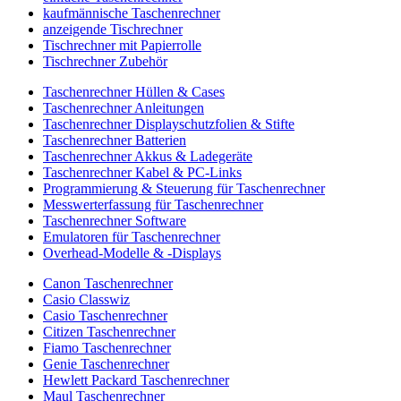
kaufmännische Taschenrechner
anzeigende Tischrechner
Tischrechner mit Papierrolle
Tischrechner Zubehör
Taschenrechner Hüllen & Cases
Taschenrechner Anleitungen
Taschenrechner Displayschutzfolien & Stifte
Taschenrechner Batterien
Taschenrechner Akkus & Ladegeräte
Taschenrechner Kabel & PC-Links
Programmierung & Steuerung für Taschenrechner
Messwerterfassung für Taschenrechner
Taschenrechner Software
Emulatoren für Taschenrechner
Overhead-Modelle & -Displays
Canon Taschenrechner
Casio Classwiz
Casio Taschenrechner
Citizen Taschenrechner
Fiamo Taschenrechner
Genie Taschenrechner
Hewlett Packard Taschenrechner
Maul Taschenrechner