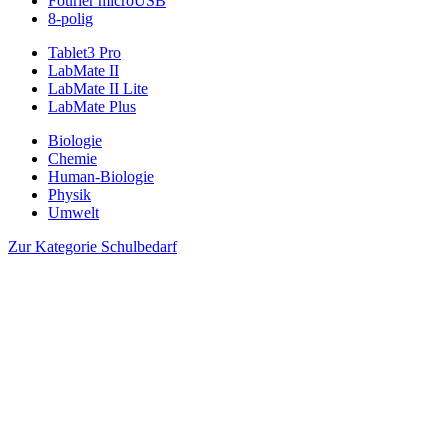
Fourier microUSB
8-polig
Tablet3 Pro
LabMate II
LabMate II Lite
LabMate Plus
Biologie
Chemie
Human-Biologie
Physik
Umwelt
Zur Kategorie Schulbedarf