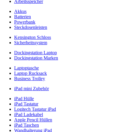
Arbeitsspeicher
Akkus
Batterien
Powerbank
Steckdosenleisten
Kensington Schloss
Sicherheitssystem
Dockingstation Laptop
Dockingstation Marken
Laptoptasche
Laptop Rucksack
Business Trolley
iPad mini Zubehör
iPad Hülle
iPad Tastatur
Logitech Tastatur iPad
iPad Ladekabel
Apple Pencil Hüllen
iPad Taschen
Wandhalterung iPad