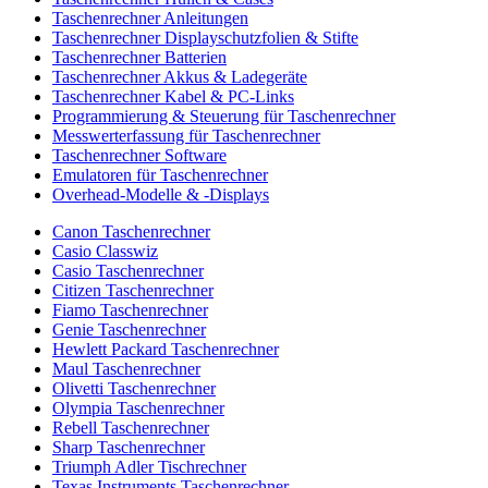
Taschenrechner Anleitungen
Taschenrechner Displayschutzfolien & Stifte
Taschenrechner Batterien
Taschenrechner Akkus & Ladegeräte
Taschenrechner Kabel & PC-Links
Programmierung & Steuerung für Taschenrechner
Messwerterfassung für Taschenrechner
Taschenrechner Software
Emulatoren für Taschenrechner
Overhead-Modelle & -Displays
Canon Taschenrechner
Casio Classwiz
Casio Taschenrechner
Citizen Taschenrechner
Fiamo Taschenrechner
Genie Taschenrechner
Hewlett Packard Taschenrechner
Maul Taschenrechner
Olivetti Taschenrechner
Olympia Taschenrechner
Rebell Taschenrechner
Sharp Taschenrechner
Triumph Adler Tischrechner
Texas Instruments Taschenrechner