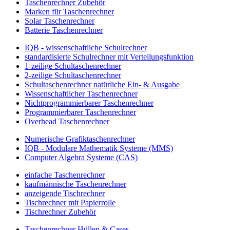
Taschenrechner Zubehör
Marken für Taschenrechner
Solar Taschenrechner
Batterie Taschenrechner
IQB - wissenschaftliche Schulrechner
standardisierte Schulrechner mit Verteilungsfunktion
1-zeilige Schultaschenrechner
2-zeilige Schultaschenrechner
Schultaschenrechner natürliche Ein- & Ausgabe
Wissenschaftlicher Taschenrechner
Nichtprogrammierbarer Taschenrechner
Programmierbarer Taschenrechner
Overhead Taschenrechner
Numerische Grafiktaschenrechner
IQB - Modulare Mathematik Systeme (MMS)
Computer Algebra Systeme (CAS)
einfache Taschenrechner
kaufmännische Taschenrechner
anzeigende Tischrechner
Tischrechner mit Papierrolle
Tischrechner Zubehör
Taschenrechner Hüllen & Cases