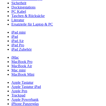
Sicherheit
Dockingstations
PC Kabel
Taschen & Rücksäcke
Literatur
Ersatzteile für Laptop & PC
iPad mini
iPad
iPad Air
iPad Pro
iPad Zubehör
iMac
MacBook Pro
MacBook Air
Mac mini
MacBook Mini
Apple Tastatur
Apple Tastatur iPad
Apple Pen
Trackpad
Apple Powerbank
iPhone Panzerglas