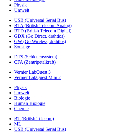
Physik
Umwelt
USB (Universal Serial Bus)
BTA (British Telecom Analog)
BTD (British Telecom Digital)
GDX (Go Direct, drahtlos)
GW (Go Wireless, drahtlos)
Sonstige
DTS (Schienensystem)
CFA (Zentripetalkraft)
Vernier LabQuest 3
Vernier LabQuest Mini 2
Physik
Umwelt
Biologie
Human-Biologie
Chemie
BT (British Telecom)
ML
USB (Universal Serial Bus)