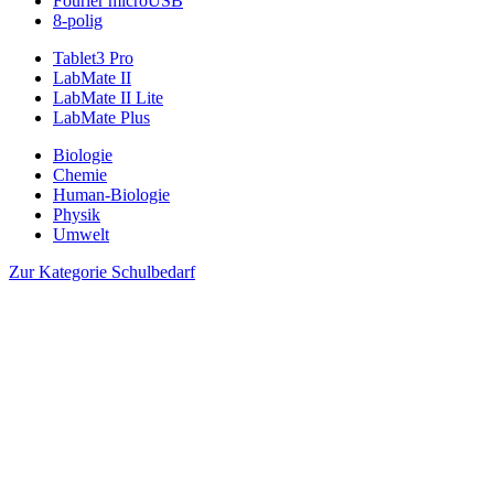
Fourier microUSB
8-polig
Tablet3 Pro
LabMate II
LabMate II Lite
LabMate Plus
Biologie
Chemie
Human-Biologie
Physik
Umwelt
Zur Kategorie Schulbedarf