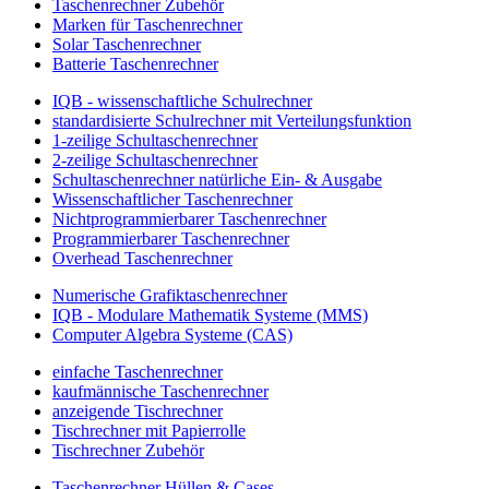
Taschenrechner Zubehör
Marken für Taschenrechner
Solar Taschenrechner
Batterie Taschenrechner
IQB - wissenschaftliche Schulrechner
standardisierte Schulrechner mit Verteilungsfunktion
1-zeilige Schultaschenrechner
2-zeilige Schultaschenrechner
Schultaschenrechner natürliche Ein- & Ausgabe
Wissenschaftlicher Taschenrechner
Nichtprogrammierbarer Taschenrechner
Programmierbarer Taschenrechner
Overhead Taschenrechner
Numerische Grafiktaschenrechner
IQB - Modulare Mathematik Systeme (MMS)
Computer Algebra Systeme (CAS)
einfache Taschenrechner
kaufmännische Taschenrechner
anzeigende Tischrechner
Tischrechner mit Papierrolle
Tischrechner Zubehör
Taschenrechner Hüllen & Cases