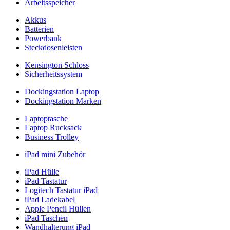
Arbeitsspeicher
Akkus
Batterien
Powerbank
Steckdosenleisten
Kensington Schloss
Sicherheitssystem
Dockingstation Laptop
Dockingstation Marken
Laptoptasche
Laptop Rucksack
Business Trolley
iPad mini Zubehör
iPad Hülle
iPad Tastatur
Logitech Tastatur iPad
iPad Ladekabel
Apple Pencil Hüllen
iPad Taschen
Wandhalterung iPad