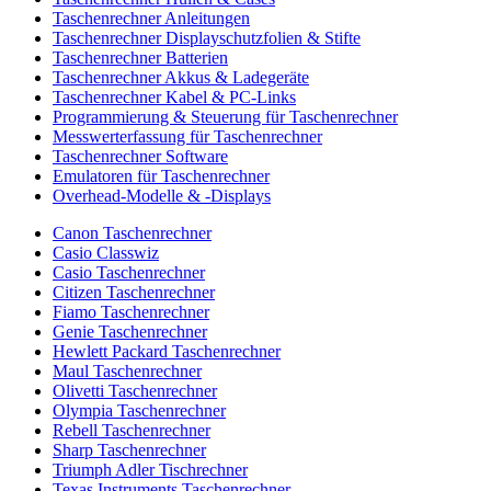
Taschenrechner Anleitungen
Taschenrechner Displayschutzfolien & Stifte
Taschenrechner Batterien
Taschenrechner Akkus & Ladegeräte
Taschenrechner Kabel & PC-Links
Programmierung & Steuerung für Taschenrechner
Messwerterfassung für Taschenrechner
Taschenrechner Software
Emulatoren für Taschenrechner
Overhead-Modelle & -Displays
Canon Taschenrechner
Casio Classwiz
Casio Taschenrechner
Citizen Taschenrechner
Fiamo Taschenrechner
Genie Taschenrechner
Hewlett Packard Taschenrechner
Maul Taschenrechner
Olivetti Taschenrechner
Olympia Taschenrechner
Rebell Taschenrechner
Sharp Taschenrechner
Triumph Adler Tischrechner
Texas Instruments Taschenrechner