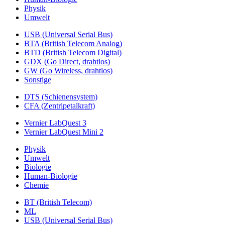
Physik
Umwelt
USB (Universal Serial Bus)
BTA (British Telecom Analog)
BTD (British Telecom Digital)
GDX (Go Direct, drahtlos)
GW (Go Wireless, drahtlos)
Sonstige
DTS (Schienensystem)
CFA (Zentripetalkraft)
Vernier LabQuest 3
Vernier LabQuest Mini 2
Physik
Umwelt
Biologie
Human-Biologie
Chemie
BT (British Telecom)
ML
USB (Universal Serial Bus)