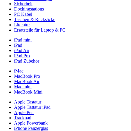
Sicherheit
Dockingstations
PC Kabel
Taschen & Rücksäcke
Literatur
Ersatzteile für Laptop & PC
iPad mini
iPad
iPad Air
iPad Pro
iPad Zubehör
iMac
MacBook Pro
MacBook Air
Mac mini
MacBook Mini
Apple Tastatur
Apple Tastatur iPad
Apple Pen
Trackpad
Apple Powerbank
iPhone Panzerglas