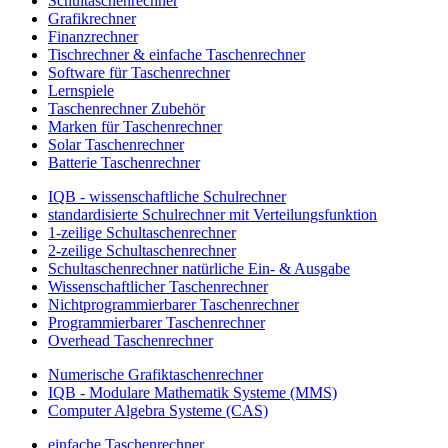
Schultaschenrechner
Grafikrechner
Finanzrechner
Tischrechner & einfache Taschenrechner
Software für Taschenrechner
Lernspiele
Taschenrechner Zubehör
Marken für Taschenrechner
Solar Taschenrechner
Batterie Taschenrechner
IQB - wissenschaftliche Schulrechner
standardisierte Schulrechner mit Verteilungsfunktion
1-zeilige Schultaschenrechner
2-zeilige Schultaschenrechner
Schultaschenrechner natürliche Ein- & Ausgabe
Wissenschaftlicher Taschenrechner
Nichtprogrammierbarer Taschenrechner
Programmierbarer Taschenrechner
Overhead Taschenrechner
Numerische Grafiktaschenrechner
IQB - Modulare Mathematik Systeme (MMS)
Computer Algebra Systeme (CAS)
einfache Taschenrechner