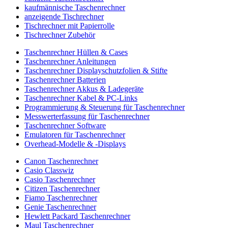
kaufmännische Taschenrechner
anzeigende Tischrechner
Tischrechner mit Papierrolle
Tischrechner Zubehör
Taschenrechner Hüllen & Cases
Taschenrechner Anleitungen
Taschenrechner Displayschutzfolien & Stifte
Taschenrechner Batterien
Taschenrechner Akkus & Ladegeräte
Taschenrechner Kabel & PC-Links
Programmierung & Steuerung für Taschenrechner
Messwerterfassung für Taschenrechner
Taschenrechner Software
Emulatoren für Taschenrechner
Overhead-Modelle & -Displays
Canon Taschenrechner
Casio Classwiz
Casio Taschenrechner
Citizen Taschenrechner
Fiamo Taschenrechner
Genie Taschenrechner
Hewlett Packard Taschenrechner
Maul Taschenrechner