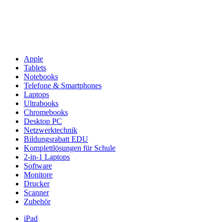
Apple
Tablets
Notebooks
Telefone & Smartphones
Laptops
Ultrabooks
Chromebooks
Desktop PC
Netzwerktechnik
Bildungsrabatt EDU
Komplettlösungen für Schule
2-in-1 Laptops
Software
Monitore
Drucker
Scanner
Zubehör
iPad