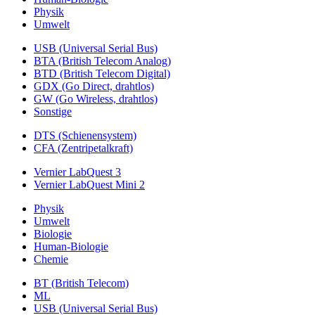
Physik
Umwelt
USB (Universal Serial Bus)
BTA (British Telecom Analog)
BTD (British Telecom Digital)
GDX (Go Direct, drahtlos)
GW (Go Wireless, drahtlos)
Sonstige
DTS (Schienensystem)
CFA (Zentripetalkraft)
Vernier LabQuest 3
Vernier LabQuest Mini 2
Physik
Umwelt
Biologie
Human-Biologie
Chemie
BT (British Telecom)
ML
USB (Universal Serial Bus)