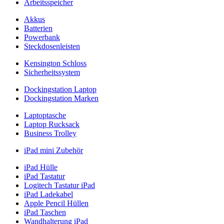
Arbeitsspeicher
Akkus
Batterien
Powerbank
Steckdosenleisten
Kensington Schloss
Sicherheitssystem
Dockingstation Laptop
Dockingstation Marken
Laptoptasche
Laptop Rucksack
Business Trolley
iPad mini Zubehör
iPad Hülle
iPad Tastatur
Logitech Tastatur iPad
iPad Ladekabel
Apple Pencil Hüllen
iPad Taschen
Wandhalterung iPad