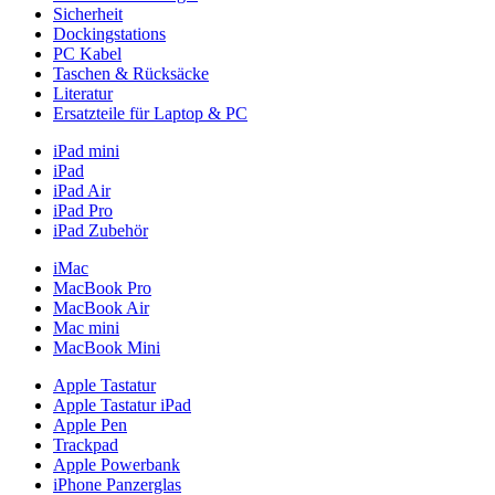
Sicherheit
Dockingstations
PC Kabel
Taschen & Rücksäcke
Literatur
Ersatzteile für Laptop & PC
iPad mini
iPad
iPad Air
iPad Pro
iPad Zubehör
iMac
MacBook Pro
MacBook Air
Mac mini
MacBook Mini
Apple Tastatur
Apple Tastatur iPad
Apple Pen
Trackpad
Apple Powerbank
iPhone Panzerglas