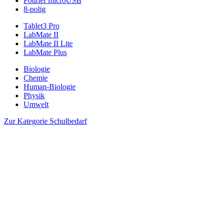
Fourier microUSB
8-polig
Tablet3 Pro
LabMate II
LabMate II Lite
LabMate Plus
Biologie
Chemie
Human-Biologie
Physik
Umwelt
Zur Kategorie Schulbedarf