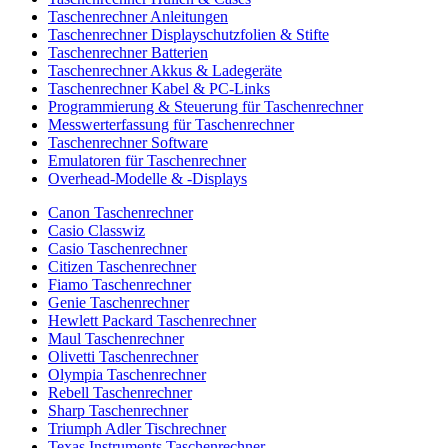
Taschenrechner Anleitungen
Taschenrechner Displayschutzfolien & Stifte
Taschenrechner Batterien
Taschenrechner Akkus & Ladegeräte
Taschenrechner Kabel & PC-Links
Programmierung & Steuerung für Taschenrechner
Messwerterfassung für Taschenrechner
Taschenrechner Software
Emulatoren für Taschenrechner
Overhead-Modelle & -Displays
Canon Taschenrechner
Casio Classwiz
Casio Taschenrechner
Citizen Taschenrechner
Fiamo Taschenrechner
Genie Taschenrechner
Hewlett Packard Taschenrechner
Maul Taschenrechner
Olivetti Taschenrechner
Olympia Taschenrechner
Rebell Taschenrechner
Sharp Taschenrechner
Triumph Adler Tischrechner
Texas Instruments Taschenrechner