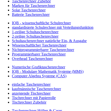
Taschenrechner Zubehör
Marken für Taschenrechner
Solar Taschenrechner
Batterie Taschenrechner
IQB - wissenschaftliche Schulrechner
standardisierte Schulrechner mit Verteilungsfunktion
1-zeilige Schultaschenrechner
2-zeilige Schultaschenrechner
Schultaschenrechner natürliche Ein- & Ausgabe
Wissenschaftlicher Taschenrechner
Nichtprogrammierbarer Taschenrechner
Programmierbarer Taschenrechner
Overhead Taschenrechner
Numerische Grafiktaschenrechner
IQB - Modulare Mathematik Systeme (MMS)
Computer Algebra Systeme (CAS)
einfache Taschenrechner
kaufmännische Taschenrechner
anzeigende Tischrechner
Tischrechner mit Papierrolle
Tischrechner Zubehör
Taschenrechner Hüllen & Cases