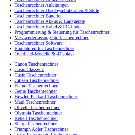
Taschenrechner Anleitungen
Taschenrechner Displayschutzfolien & Stifte
Taschenrechner Batterien
Taschenrechner Akkus & Ladegeräte
Taschenrechner Kabel & PC-Links
Programmierung & Steuerung für Taschenrechner
Messwerterfassung für Taschenrechner
Taschenrechner Software
Emulatoren für Taschenrechner
Overhead-Modelle & -Displays
Canon Taschenrechner
Casio Classwiz
Casio Taschenrechner
Citizen Taschenrechner
Fiamo Taschenrechner
Genie Taschenrechner
Hewlett Packard Taschenrechner
Maul Taschenrechner
Olivetti Taschenrechner
Olympia Taschenrechner
Rebell Taschenrechner
Sharp Taschenrechner
Triumph Adler Tischrechner
Texas Instruments Taschenrechner