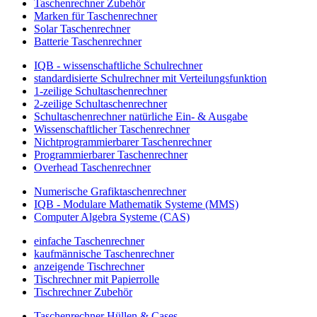
Taschenrechner Zubehör
Marken für Taschenrechner
Solar Taschenrechner
Batterie Taschenrechner
IQB - wissenschaftliche Schulrechner
standardisierte Schulrechner mit Verteilungsfunktion
1-zeilige Schultaschenrechner
2-zeilige Schultaschenrechner
Schultaschenrechner natürliche Ein- & Ausgabe
Wissenschaftlicher Taschenrechner
Nichtprogrammierbarer Taschenrechner
Programmierbarer Taschenrechner
Overhead Taschenrechner
Numerische Grafiktaschenrechner
IQB - Modulare Mathematik Systeme (MMS)
Computer Algebra Systeme (CAS)
einfache Taschenrechner
kaufmännische Taschenrechner
anzeigende Tischrechner
Tischrechner mit Papierrolle
Tischrechner Zubehör
Taschenrechner Hüllen & Cases