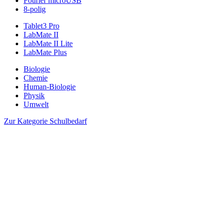
Fourier microUSB
8-polig
Tablet3 Pro
LabMate II
LabMate II Lite
LabMate Plus
Biologie
Chemie
Human-Biologie
Physik
Umwelt
Zur Kategorie Schulbedarf