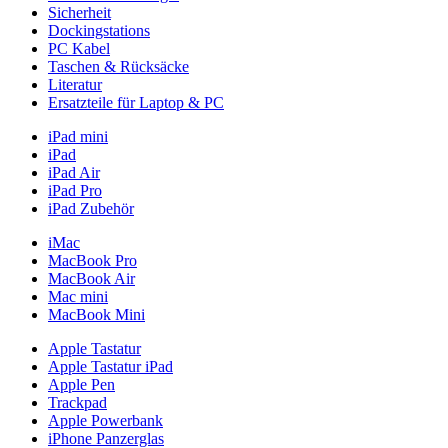
Sicherheit
Dockingstations
PC Kabel
Taschen & Rücksäcke
Literatur
Ersatzteile für Laptop & PC
iPad mini
iPad
iPad Air
iPad Pro
iPad Zubehör
iMac
MacBook Pro
MacBook Air
Mac mini
MacBook Mini
Apple Tastatur
Apple Tastatur iPad
Apple Pen
Trackpad
Apple Powerbank
iPhone Panzerglas