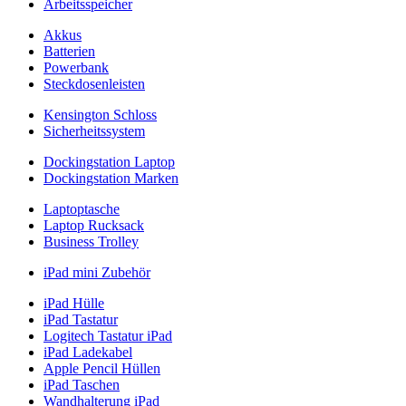
Arbeitsspeicher
Akkus
Batterien
Powerbank
Steckdosenleisten
Kensington Schloss
Sicherheitssystem
Dockingstation Laptop
Dockingstation Marken
Laptoptasche
Laptop Rucksack
Business Trolley
iPad mini Zubehör
iPad Hülle
iPad Tastatur
Logitech Tastatur iPad
iPad Ladekabel
Apple Pencil Hüllen
iPad Taschen
Wandhalterung iPad