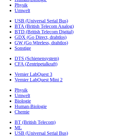
Physik
Umwelt
USB (Universal Serial Bus)
BTA (British Telecom Analog)
BTD (British Telecom Digital)
GDX (Go Direct, drahtlos)
GW (Go Wireless, drahtlos)
Sonstige
DTS (Schienensystem)
CFA (Zentripetalkraft)
Vernier LabQuest 3
Vernier LabQuest Mini 2
Physik
Umwelt
Biologie
Human-Biologie
Chemie
BT (British Telecom)
ML
USB (Universal Serial Bus)