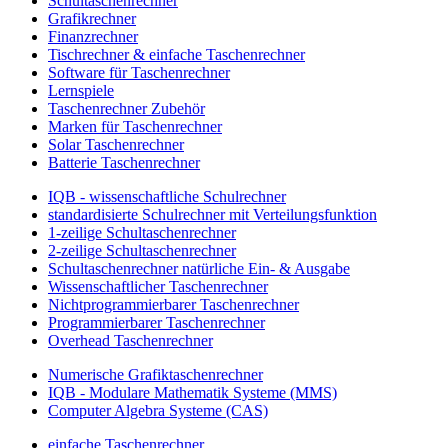
Schultaschenrechner
Grafikrechner
Finanzrechner
Tischrechner & einfache Taschenrechner
Software für Taschenrechner
Lernspiele
Taschenrechner Zubehör
Marken für Taschenrechner
Solar Taschenrechner
Batterie Taschenrechner
IQB - wissenschaftliche Schulrechner
standardisierte Schulrechner mit Verteilungsfunktion
1-zeilige Schultaschenrechner
2-zeilige Schultaschenrechner
Schultaschenrechner natürliche Ein- & Ausgabe
Wissenschaftlicher Taschenrechner
Nichtprogrammierbarer Taschenrechner
Programmierbarer Taschenrechner
Overhead Taschenrechner
Numerische Grafiktaschenrechner
IQB - Modulare Mathematik Systeme (MMS)
Computer Algebra Systeme (CAS)
einfache Taschenrechner