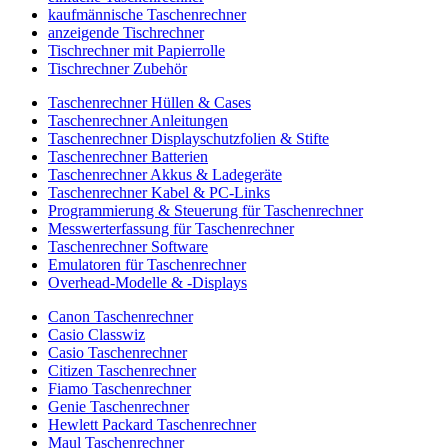
kaufmännische Taschenrechner
anzeigende Tischrechner
Tischrechner mit Papierrolle
Tischrechner Zubehör
Taschenrechner Hüllen & Cases
Taschenrechner Anleitungen
Taschenrechner Displayschutzfolien & Stifte
Taschenrechner Batterien
Taschenrechner Akkus & Ladegeräte
Taschenrechner Kabel & PC-Links
Programmierung & Steuerung für Taschenrechner
Messwerterfassung für Taschenrechner
Taschenrechner Software
Emulatoren für Taschenrechner
Overhead-Modelle & -Displays
Canon Taschenrechner
Casio Classwiz
Casio Taschenrechner
Citizen Taschenrechner
Fiamo Taschenrechner
Genie Taschenrechner
Hewlett Packard Taschenrechner
Maul Taschenrechner