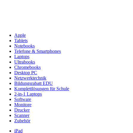
Apple
Tablets
Notebooks
Telefone & Smartphones
Laptops
Ultrabooks
Chromebooks
Desktop PC
Netzwerktechnik
Bildungsrabatt EDU
Komplettlösungen für Schule
2-in-1 Laptops
Software
Monitore
Drucker
Scanner
Zubehör
iPad