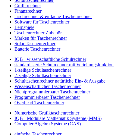
Schultaschenrechner
Grafikrechner
Finanzrechner
Tischrechner & einfache Taschenrechner
Software für Taschenrechner
Lernspiele
Taschenrechner Zubehör
Marken für Taschenrechner
Solar Taschenrechner
Batterie Taschenrechner
IQB - wissenschaftliche Schulrechner
standardisierte Schulrechner mit Verteilungsfunktion
1-zeilige Schultaschenrechner
2-zeilige Schultaschenrechner
Schultaschenrechner natürliche Ein- & Ausgabe
Wissenschaftlicher Taschenrechner
Nichtprogrammierbarer Taschenrechner
Programmierbarer Taschenrechner
Overhead Taschenrechner
Numerische Grafiktaschenrechner
IQB - Modulare Mathematik Systeme (MMS)
Computer Algebra Systeme (CAS)
einfache Taschenrechner