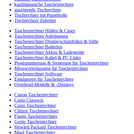
kaufmännische Taschenrechner
anzeigende Tischrechner
Tischrechner mit Papierrolle
Tischrechner Zubehör
Taschenrechner Hüllen & Cases
Taschenrechner Anleitungen
Taschenrechner Displayschutzfolien & Stifte
Taschenrechner Batterien
Taschenrechner Akkus & Ladegeräte
Taschenrechner Kabel & PC-Links
Programmierung & Steuerung für Taschenrechner
Messwerterfassung für Taschenrechner
Taschenrechner Software
Emulatoren für Taschenrechner
Overhead-Modelle & -Displays
Canon Taschenrechner
Casio Classwiz
Casio Taschenrechner
Citizen Taschenrechner
Fiamo Taschenrechner
Genie Taschenrechner
Hewlett Packard Taschenrechner
Maul Taschenrechner