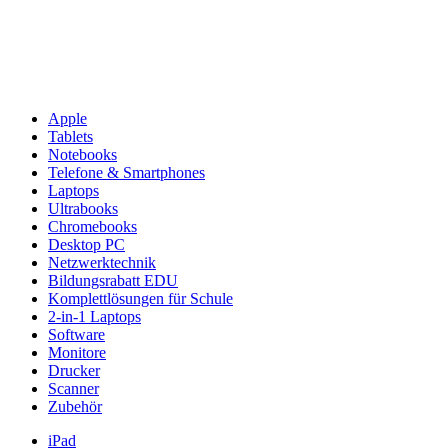
Apple
Tablets
Notebooks
Telefone & Smartphones
Laptops
Ultrabooks
Chromebooks
Desktop PC
Netzwerktechnik
Bildungsrabatt EDU
Komplettlösungen für Schule
2-in-1 Laptops
Software
Monitore
Drucker
Scanner
Zubehör
iPad