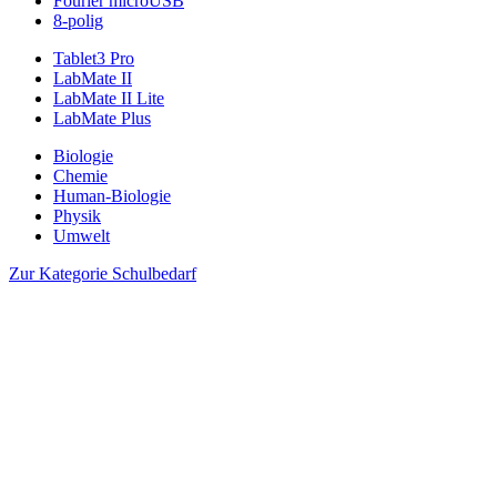
Fourier microUSB
8-polig
Tablet3 Pro
LabMate II
LabMate II Lite
LabMate Plus
Biologie
Chemie
Human-Biologie
Physik
Umwelt
Zur Kategorie Schulbedarf