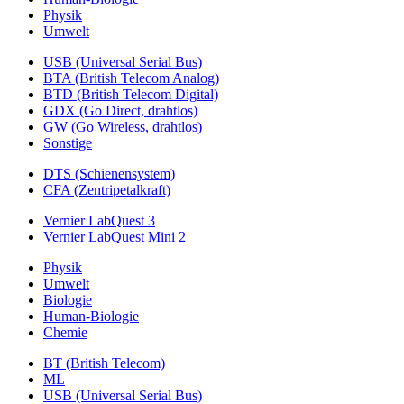
Physik
Umwelt
USB (Universal Serial Bus)
BTA (British Telecom Analog)
BTD (British Telecom Digital)
GDX (Go Direct, drahtlos)
GW (Go Wireless, drahtlos)
Sonstige
DTS (Schienensystem)
CFA (Zentripetalkraft)
Vernier LabQuest 3
Vernier LabQuest Mini 2
Physik
Umwelt
Biologie
Human-Biologie
Chemie
BT (British Telecom)
ML
USB (Universal Serial Bus)