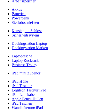
Arbeitsspeicher
Akkus
Batterien
Powerbank
Steckdosenleisten
Kensington Schloss
Sicherheitssystem
Dockingstation Laptop
Dockingstation Marken
Laptoptasche
Laptop Rucksack
Business Trolley
iPad mini Zubehör
iPad Hülle
iPad Tastatur
Logitech Tastatur iPad
iPad Ladekabel
Apple Pencil Hüllen
iPad Taschen
Wandhalterung iPad