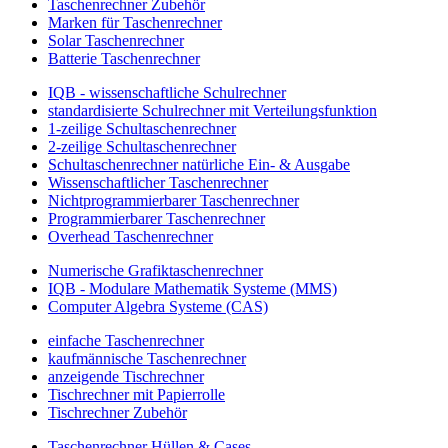
Taschenrechner Zubehör
Marken für Taschenrechner
Solar Taschenrechner
Batterie Taschenrechner
IQB - wissenschaftliche Schulrechner
standardisierte Schulrechner mit Verteilungsfunktion
1-zeilige Schultaschenrechner
2-zeilige Schultaschenrechner
Schultaschenrechner natürliche Ein- & Ausgabe
Wissenschaftlicher Taschenrechner
Nichtprogrammierbarer Taschenrechner
Programmierbarer Taschenrechner
Overhead Taschenrechner
Numerische Grafiktaschenrechner
IQB - Modulare Mathematik Systeme (MMS)
Computer Algebra Systeme (CAS)
einfache Taschenrechner
kaufmännische Taschenrechner
anzeigende Tischrechner
Tischrechner mit Papierrolle
Tischrechner Zubehör
Taschenrechner Hüllen & Cases