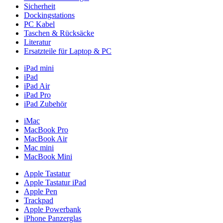
Sicherheit
Dockingstations
PC Kabel
Taschen & Rücksäcke
Literatur
Ersatzteile für Laptop & PC
iPad mini
iPad
iPad Air
iPad Pro
iPad Zubehör
iMac
MacBook Pro
MacBook Air
Mac mini
MacBook Mini
Apple Tastatur
Apple Tastatur iPad
Apple Pen
Trackpad
Apple Powerbank
iPhone Panzerglas