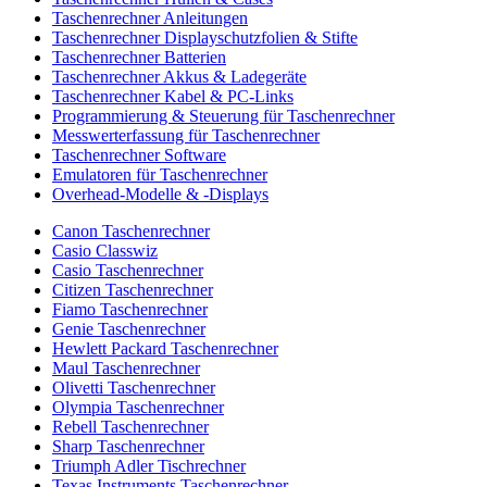
Taschenrechner Anleitungen
Taschenrechner Displayschutzfolien & Stifte
Taschenrechner Batterien
Taschenrechner Akkus & Ladegeräte
Taschenrechner Kabel & PC-Links
Programmierung & Steuerung für Taschenrechner
Messwerterfassung für Taschenrechner
Taschenrechner Software
Emulatoren für Taschenrechner
Overhead-Modelle & -Displays
Canon Taschenrechner
Casio Classwiz
Casio Taschenrechner
Citizen Taschenrechner
Fiamo Taschenrechner
Genie Taschenrechner
Hewlett Packard Taschenrechner
Maul Taschenrechner
Olivetti Taschenrechner
Olympia Taschenrechner
Rebell Taschenrechner
Sharp Taschenrechner
Triumph Adler Tischrechner
Texas Instruments Taschenrechner