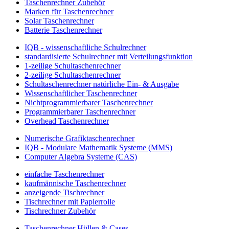
Taschenrechner Zubehör
Marken für Taschenrechner
Solar Taschenrechner
Batterie Taschenrechner
IQB - wissenschaftliche Schulrechner
standardisierte Schulrechner mit Verteilungsfunktion
1-zeilige Schultaschenrechner
2-zeilige Schultaschenrechner
Schultaschenrechner natürliche Ein- & Ausgabe
Wissenschaftlicher Taschenrechner
Nichtprogrammierbarer Taschenrechner
Programmierbarer Taschenrechner
Overhead Taschenrechner
Numerische Grafiktaschenrechner
IQB - Modulare Mathematik Systeme (MMS)
Computer Algebra Systeme (CAS)
einfache Taschenrechner
kaufmännische Taschenrechner
anzeigende Tischrechner
Tischrechner mit Papierrolle
Tischrechner Zubehör
Taschenrechner Hüllen & Cases