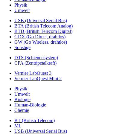
Physik
Umwelt
USB (Universal Serial Bus)
BTA (British Telecom Analog)
BTD (British Telecom Digital)
GDX (Go Direct, drahtlos)
GW (Go Wireless, drahtlos)
Sonstige
DTS (Schienensystem)
CFA (Zentripetalkraft)
Vernier LabQuest 3
Vernier LabQuest Mini 2
Physik
Umwelt
Biologie
Human-Biologie
Chemie
BT (British Telecom)
ML
USB (Universal Serial Bus)