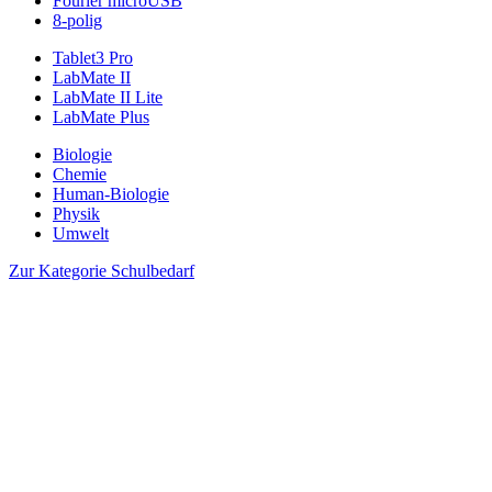
Fourier microUSB
8-polig
Tablet3 Pro
LabMate II
LabMate II Lite
LabMate Plus
Biologie
Chemie
Human-Biologie
Physik
Umwelt
Zur Kategorie Schulbedarf