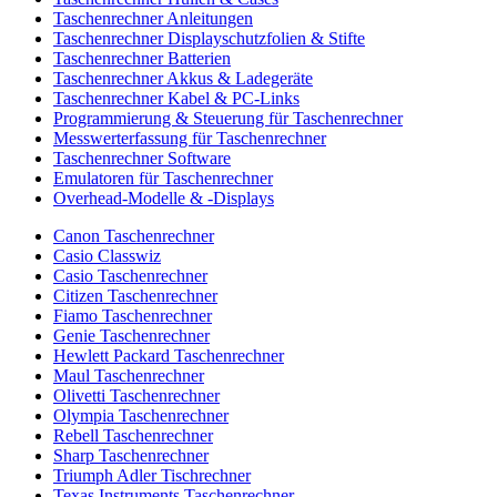
Taschenrechner Anleitungen
Taschenrechner Displayschutzfolien & Stifte
Taschenrechner Batterien
Taschenrechner Akkus & Ladegeräte
Taschenrechner Kabel & PC-Links
Programmierung & Steuerung für Taschenrechner
Messwerterfassung für Taschenrechner
Taschenrechner Software
Emulatoren für Taschenrechner
Overhead-Modelle & -Displays
Canon Taschenrechner
Casio Classwiz
Casio Taschenrechner
Citizen Taschenrechner
Fiamo Taschenrechner
Genie Taschenrechner
Hewlett Packard Taschenrechner
Maul Taschenrechner
Olivetti Taschenrechner
Olympia Taschenrechner
Rebell Taschenrechner
Sharp Taschenrechner
Triumph Adler Tischrechner
Texas Instruments Taschenrechner