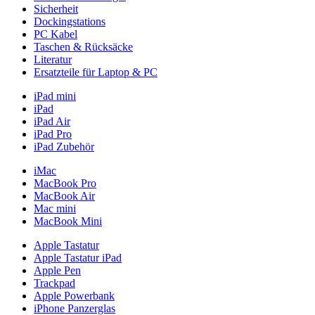
Sicherheit
Dockingstations
PC Kabel
Taschen & Rücksäcke
Literatur
Ersatzteile für Laptop & PC
iPad mini
iPad
iPad Air
iPad Pro
iPad Zubehör
iMac
MacBook Pro
MacBook Air
Mac mini
MacBook Mini
Apple Tastatur
Apple Tastatur iPad
Apple Pen
Trackpad
Apple Powerbank
iPhone Panzerglas