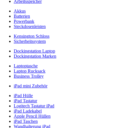
Arbeitsspeicher
Akkus
Batterien
Powerbank
Steckdosenleisten
Kensington Schloss
Sicherheitssystem
Dockingstation Laptop
Dockingstation Marken
Laptoptasche
Laptop Rucksack
Business Trolley
iPad mini Zubehör
iPad Hülle
iPad Tastatur
Logitech Tastatur iPad
iPad Ladekabel
Apple Pencil Hüllen
iPad Taschen
Wandhalterung iPad