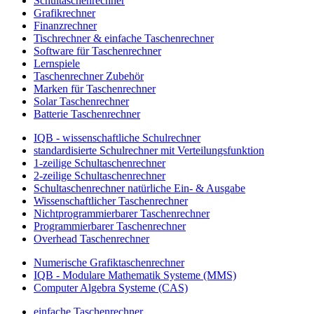
Schultaschenrechner
Grafikrechner
Finanzrechner
Tischrechner & einfache Taschenrechner
Software für Taschenrechner
Lernspiele
Taschenrechner Zubehör
Marken für Taschenrechner
Solar Taschenrechner
Batterie Taschenrechner
IQB - wissenschaftliche Schulrechner
standardisierte Schulrechner mit Verteilungsfunktion
1-zeilige Schultaschenrechner
2-zeilige Schultaschenrechner
Schultaschenrechner natürliche Ein- & Ausgabe
Wissenschaftlicher Taschenrechner
Nichtprogrammierbarer Taschenrechner
Programmierbarer Taschenrechner
Overhead Taschenrechner
Numerische Grafiktaschenrechner
IQB - Modulare Mathematik Systeme (MMS)
Computer Algebra Systeme (CAS)
einfache Taschenrechner