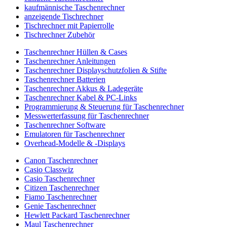
kaufmännische Taschenrechner
anzeigende Tischrechner
Tischrechner mit Papierrolle
Tischrechner Zubehör
Taschenrechner Hüllen & Cases
Taschenrechner Anleitungen
Taschenrechner Displayschutzfolien & Stifte
Taschenrechner Batterien
Taschenrechner Akkus & Ladegeräte
Taschenrechner Kabel & PC-Links
Programmierung & Steuerung für Taschenrechner
Messwerterfassung für Taschenrechner
Taschenrechner Software
Emulatoren für Taschenrechner
Overhead-Modelle & -Displays
Canon Taschenrechner
Casio Classwiz
Casio Taschenrechner
Citizen Taschenrechner
Fiamo Taschenrechner
Genie Taschenrechner
Hewlett Packard Taschenrechner
Maul Taschenrechner