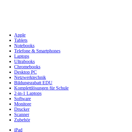
Apple
Tablets
Notebooks
Telefone & Smartphones
Laptops
Ultrabooks
Chromebooks
Desktop PC
Netzwerktechnik
Bildungsrabatt EDU
Komplettlösungen für Schule
2-in-1 Laptops
Software
Monitore
Drucker
Scanner
Zubehör
iPad