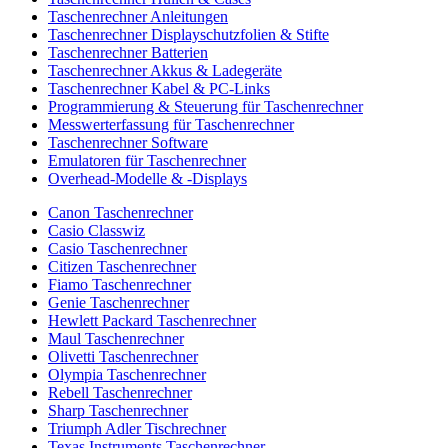
Taschenrechner Anleitungen
Taschenrechner Displayschutzfolien & Stifte
Taschenrechner Batterien
Taschenrechner Akkus & Ladegeräte
Taschenrechner Kabel & PC-Links
Programmierung & Steuerung für Taschenrechner
Messwerterfassung für Taschenrechner
Taschenrechner Software
Emulatoren für Taschenrechner
Overhead-Modelle & -Displays
Canon Taschenrechner
Casio Classwiz
Casio Taschenrechner
Citizen Taschenrechner
Fiamo Taschenrechner
Genie Taschenrechner
Hewlett Packard Taschenrechner
Maul Taschenrechner
Olivetti Taschenrechner
Olympia Taschenrechner
Rebell Taschenrechner
Sharp Taschenrechner
Triumph Adler Tischrechner
Texas Instruments Taschenrechner