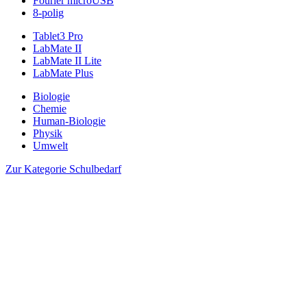
Fourier microUSB
8-polig
Tablet3 Pro
LabMate II
LabMate II Lite
LabMate Plus
Biologie
Chemie
Human-Biologie
Physik
Umwelt
Zur Kategorie Schulbedarf