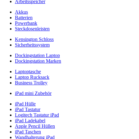
Arbeitsspeicher
Akkus
Batterien
Powerbank
Steckdosenleisten
Kensington Schloss
Sicherheitssystem
Dockingstation Laptop
Dockingstation Marken
Laptoptasche
Laptop Rucksack
Business Trolley
iPad mini Zubehör
iPad Hülle
iPad Tastatur
Logitech Tastatur iPad
iPad Ladekabel
Apple Pencil Hüllen
iPad Taschen
Wandhalterung iPad