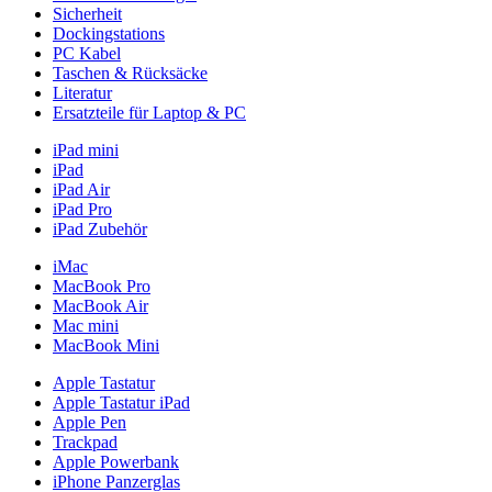
Sicherheit
Dockingstations
PC Kabel
Taschen & Rücksäcke
Literatur
Ersatzteile für Laptop & PC
iPad mini
iPad
iPad Air
iPad Pro
iPad Zubehör
iMac
MacBook Pro
MacBook Air
Mac mini
MacBook Mini
Apple Tastatur
Apple Tastatur iPad
Apple Pen
Trackpad
Apple Powerbank
iPhone Panzerglas