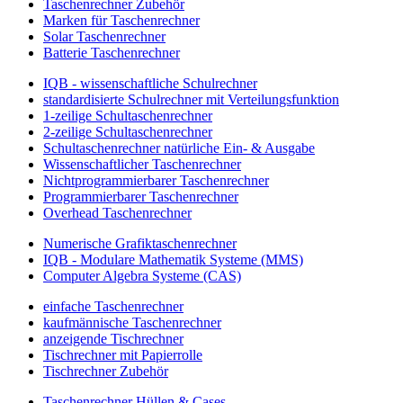
Taschenrechner Zubehör
Marken für Taschenrechner
Solar Taschenrechner
Batterie Taschenrechner
IQB - wissenschaftliche Schulrechner
standardisierte Schulrechner mit Verteilungsfunktion
1-zeilige Schultaschenrechner
2-zeilige Schultaschenrechner
Schultaschenrechner natürliche Ein- & Ausgabe
Wissenschaftlicher Taschenrechner
Nichtprogrammierbarer Taschenrechner
Programmierbarer Taschenrechner
Overhead Taschenrechner
Numerische Grafiktaschenrechner
IQB - Modulare Mathematik Systeme (MMS)
Computer Algebra Systeme (CAS)
einfache Taschenrechner
kaufmännische Taschenrechner
anzeigende Tischrechner
Tischrechner mit Papierrolle
Tischrechner Zubehör
Taschenrechner Hüllen & Cases