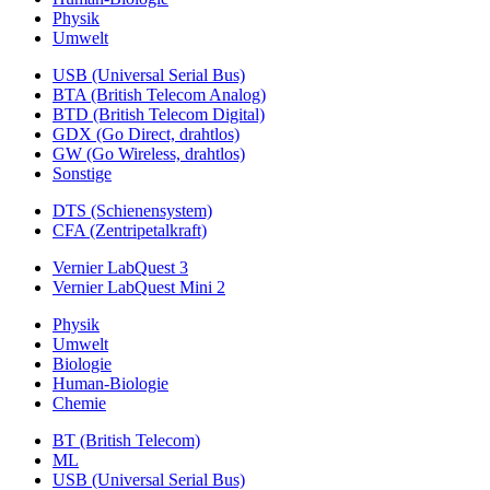
Physik
Umwelt
USB (Universal Serial Bus)
BTA (British Telecom Analog)
BTD (British Telecom Digital)
GDX (Go Direct, drahtlos)
GW (Go Wireless, drahtlos)
Sonstige
DTS (Schienensystem)
CFA (Zentripetalkraft)
Vernier LabQuest 3
Vernier LabQuest Mini 2
Physik
Umwelt
Biologie
Human-Biologie
Chemie
BT (British Telecom)
ML
USB (Universal Serial Bus)