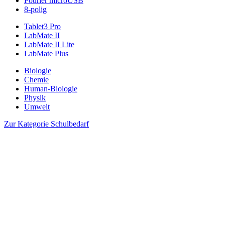
Fourier microUSB
8-polig
Tablet3 Pro
LabMate II
LabMate II Lite
LabMate Plus
Biologie
Chemie
Human-Biologie
Physik
Umwelt
Zur Kategorie Schulbedarf