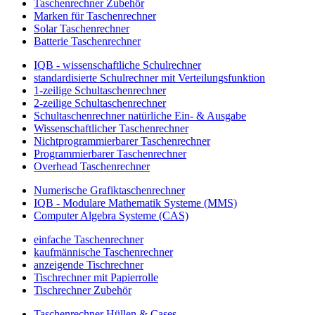
Taschenrechner Zubehör
Marken für Taschenrechner
Solar Taschenrechner
Batterie Taschenrechner
IQB - wissenschaftliche Schulrechner
standardisierte Schulrechner mit Verteilungsfunktion
1-zeilige Schultaschenrechner
2-zeilige Schultaschenrechner
Schultaschenrechner natürliche Ein- & Ausgabe
Wissenschaftlicher Taschenrechner
Nichtprogrammierbarer Taschenrechner
Programmierbarer Taschenrechner
Overhead Taschenrechner
Numerische Grafiktaschenrechner
IQB - Modulare Mathematik Systeme (MMS)
Computer Algebra Systeme (CAS)
einfache Taschenrechner
kaufmännische Taschenrechner
anzeigende Tischrechner
Tischrechner mit Papierrolle
Tischrechner Zubehör
Taschenrechner Hüllen & Cases