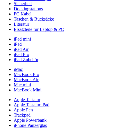
Sicherheit
Dockingstations
PC Kabel
Taschen & Rücksäcke
Literatur
Ersatzteile für Laptop & PC
iPad mini
iPad
iPad Air
iPad Pro
iPad Zubehör
iMac
MacBook Pro
MacBook Air
Mac mini
MacBook Mini
Apple Tastatur
Apple Tastatur iPad
Apple Pen
Trackpad
Apple Powerbank
iPhone Panzerglas