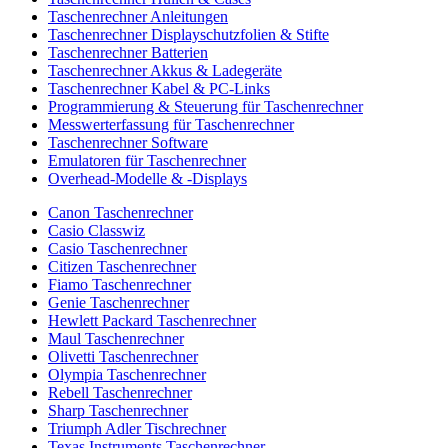
Taschenrechner Anleitungen
Taschenrechner Displayschutzfolien & Stifte
Taschenrechner Batterien
Taschenrechner Akkus & Ladegeräte
Taschenrechner Kabel & PC-Links
Programmierung & Steuerung für Taschenrechner
Messwerterfassung für Taschenrechner
Taschenrechner Software
Emulatoren für Taschenrechner
Overhead-Modelle & -Displays
Canon Taschenrechner
Casio Classwiz
Casio Taschenrechner
Citizen Taschenrechner
Fiamo Taschenrechner
Genie Taschenrechner
Hewlett Packard Taschenrechner
Maul Taschenrechner
Olivetti Taschenrechner
Olympia Taschenrechner
Rebell Taschenrechner
Sharp Taschenrechner
Triumph Adler Tischrechner
Texas Instruments Taschenrechner