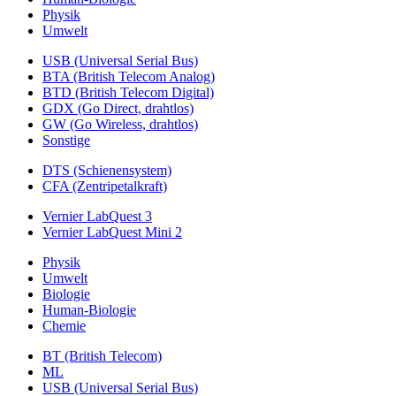
Physik
Umwelt
USB (Universal Serial Bus)
BTA (British Telecom Analog)
BTD (British Telecom Digital)
GDX (Go Direct, drahtlos)
GW (Go Wireless, drahtlos)
Sonstige
DTS (Schienensystem)
CFA (Zentripetalkraft)
Vernier LabQuest 3
Vernier LabQuest Mini 2
Physik
Umwelt
Biologie
Human-Biologie
Chemie
BT (British Telecom)
ML
USB (Universal Serial Bus)